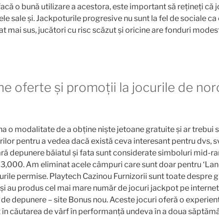
facă o bună utilizare a acestora, este important să rețineți că 
le sale și. Jackpoturile progresive nu sunt la fel de sociale ca 
 mai sus, jucători cu risc scăzut și oricine are fonduri modes
e oferte și promoții la jocurile de nor
a o modalitate de a obține niște jetoane gratuite și ar trebui s
rilor pentru a vedea dacă există ceva interesant pentru dvs, 
fără depunere băiatul și fata sunt considerate simboluri mid-ran
or 3,000. Am eliminat acele câmpuri care sunt doar pentru ‘Lan
urile permise. Playtech Cazinou Furnizorii sunt toate despre gr
și au produs cel mai mare număr de jocuri jackpot pe internet
de depunere – site Bonus nou. Aceste jocuri oferă o experienț
nt în căutarea de vârf în performanță undeva în a doua săptăm