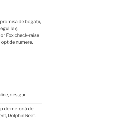
 promisă de bogății,
egulile și
ior Fox check-raise
și opt de numere.
line, desigur.
 tip de metodă de
nt, Dolphin Reef.