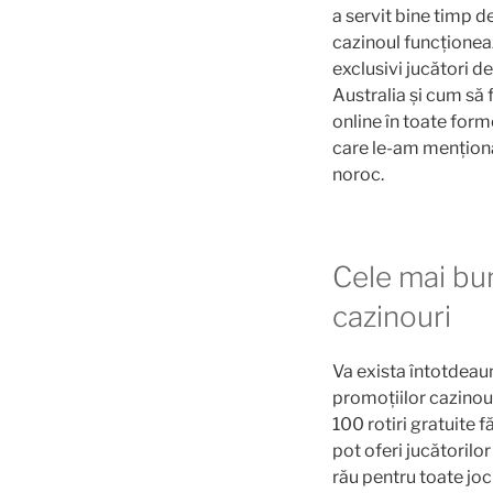
a servit bine timp d
cazinoul funcționeaz
exclusivi jucători de
Australia și cum să 
online în toate forme
care le-am menționat
noroc.
Cele mai bun
cazinouri
Va exista întotdeaun
promoțiilor cazinou
100 rotiri gratuite 
pot oferi jucătoril
rău pentru toate joc