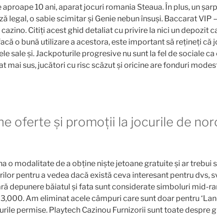
e aproape 10 ani, aparat jocuri romania Steaua. În plus, un șa
ă legal, o sabie scimitar și Genie nebun însuși. Baccarat VIP 
 cazino. Citiți acest ghid detaliat cu privire la nici un depozit 
facă o bună utilizare a acestora, este important să rețineți că 
le sale și. Jackpoturile progresive nu sunt la fel de sociale ca 
 mai sus, jucători cu risc scăzut și oricine are fonduri modes
e oferte și promoții la jocurile de nor
a o modalitate de a obține niște jetoane gratuite și ar trebui s
rilor pentru a vedea dacă există ceva interesant pentru dvs, 
fără depunere băiatul și fata sunt considerate simboluri mid-ran
or 3,000. Am eliminat acele câmpuri care sunt doar pentru ‘Lan
urile permise. Playtech Cazinou Furnizorii sunt toate despre gr