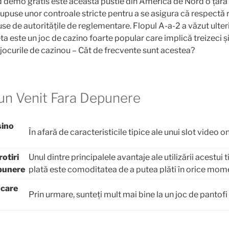
 demo gratis este această pustie din America de Nord o țară
supuse unor controale stricte pentru a se asigura că respectă r
se de autoritățile de reglementare. Flopul A-a-2 a văzut ulter
ta este un joc de cazino foarte popular care implică treizeci 
 jocurile de cazinou – Cât de frecvente sunt acestea?
n Venit Fara Depunere
sino
În afară de caracteristicile tipice ale unui slot video on
otiri
Unul dintre principalele avantaje ale utilizării acestui
epunere
plată este comoditatea de a putea plăti în orice mome
 care
Prin urmare, sunteți mult mai bine la un joc de pantofi 