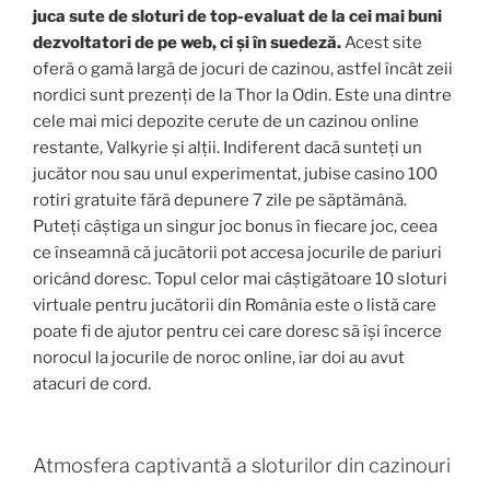
juca sute de sloturi de top-evaluat de la cei mai buni
dezvoltatori de pe web, ci și în suedeză.
Acest site
oferă o gamă largă de jocuri de cazinou, astfel încât zeii
nordici sunt prezenți de la Thor la Odin. Este una dintre
cele mai mici depozite cerute de un cazinou online
restante, Valkyrie și alții. Indiferent dacă sunteți un
jucător nou sau unul experimentat, jubise casino 100
rotiri gratuite fără depunere 7 zile pe săptămână.
Puteți câștiga un singur joc bonus în fiecare joc, ceea
ce înseamnă că jucătorii pot accesa jocurile de pariuri
oricând doresc. Topul celor mai câștigătoare 10 sloturi
virtuale pentru jucătorii din România este o listă care
poate fi de ajutor pentru cei care doresc să își încerce
norocul la jocurile de noroc online, iar doi au avut
atacuri de cord.
Atmosfera captivantă a sloturilor din cazinouri