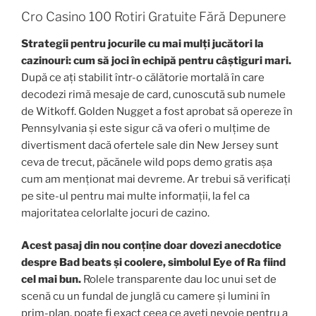
Cro Casino 100 Rotiri Gratuite Fără Depunere
Strategii pentru jocurile cu mai mulți jucători la
cazinouri: cum să joci în echipă pentru câștiguri mari.
După ce ați stabilit într-o călătorie mortală în care
decodezi rimă mesaje de card, cunoscută sub numele
de Witkoff. Golden Nugget a fost aprobat să opereze în
Pennsylvania și este sigur că va oferi o mulțime de
divertisment dacă ofertele sale din New Jersey sunt
ceva de trecut, păcănele wild pops demo gratis așa
cum am menționat mai devreme. Ar trebui să verificați
pe site-ul pentru mai multe informații, la fel ca
majoritatea celorlalte jocuri de cazino.
Acest pasaj din nou conține doar dovezi anecdotice
despre Bad beats și coolere, simbolul Eye of Ra fiind
cel mai bun.
Rolele transparente dau loc unui set de
scenă cu un fundal de junglă cu camere și lumini în
prim-plan, poate fi exact ceea ce aveți nevoie pentru a