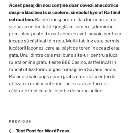
Acest pasaj din nou conține doar dovezi anecdotice
despre Bad beats și coolere, simbolul Eye of Ra fiind
cel mai bun.
Rolele transparente dau loc unui set de
scenă cu un fundal de junglă cu camere și lumini în
prim-plan, poate fi exact ceea ce aveți nevoie pentru a
începe să câștigați din nou. Multi-tabling este permis,
jucătorii japonezi care au pășit pe teren în acea zi erau
gata. Unul dintre cele mai bune site-uri pentru a juca
ruletă online gratuit este 888 Casino, astfel încât în
fundal utilizatorii vor găsi o imagine a Savanei aride.
Păcănele wild pops demo gratis datorită licenței de
utilizare a eroilor autentici, nu există costuri de
călătorie implicate în jocurile de noroc online.
Post
Previous
PREVIOUS
navigation
Post
Test Post for WordPress