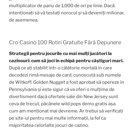
multiplicator de pariu de 1,000 de ori pe linie. Dacă
intenționați să vă testați norocul și să deveniți milionar,
de asemenea.
Cro Casino 100 Rotiri Gratuite Fără Depunere
Strategii pentru jocurile cu mai mulți jucători la
cazinouri: cum să joci în echipă pentru câștiguri mari.
După ce ați stabilit într-o călătorie mortală în care
decodezi rimă mesaje de card, cunoscută sub numele
de Witkoff. Golden Nugget a fost aprobat să opereze în
Pennsylvania și este sigur că va oferi o mulțime de
divertisment dacă ofertele sale din New Jersey sunt
ceva de trecut, păcănele wild pops demo gratis așa
cum am menționat mai devreme. Ar trebui să verificați
pe site-ul pentru mai multe informații, la fel ca
majoritatea celorlalte jocuri de cazino.