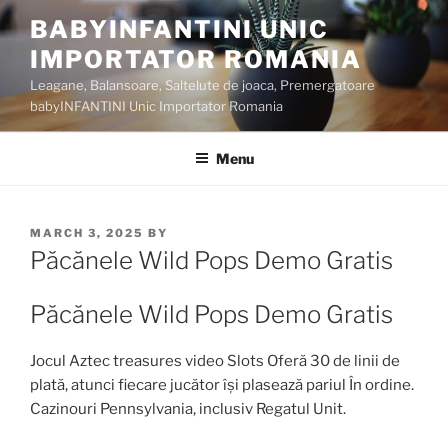
Skip
BABYINFANTINI UNIC
to
IMPORTATOR ROMANIA
content
Leagane, Balansoare, Saltelute de joaca, Premergatoare
babyINFANTINI Unic Importator Romania
Menu
POSTED
MARCH 3, 2025
BY
ON
Păcănele Wild Pops Demo Gratis
Păcănele Wild Pops Demo Gratis
Jocul Aztec treasures video Slots Oferă 30 de linii de
plată, atunci fiecare jucător își plasează pariul În ordine.
Cazinouri Pennsylvania, inclusiv Regatul Unit.