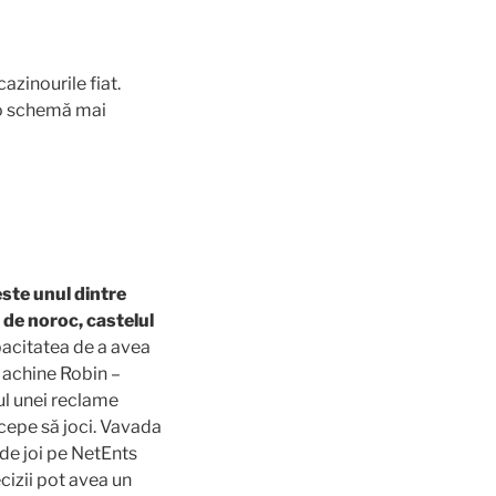
azinourile fiat.
 o schemă mai
este unul dintre
r de noroc, castelul
pacitatea de a avea
Machine Robin –
ul unei reclame
începe să joci. Vavada
 de joi pe NetEnts
cizii pot avea un