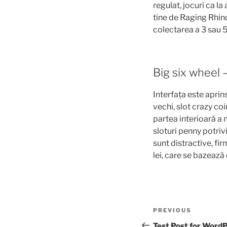
regulat, jocuri ca l
tine de Raging Rhino
colectarea a 3 sau 5
Big six wheel 
Interfața este aprin
vechi, slot crazy co
partea interioară a 
sloturi penny potriv
sunt distractive, fi
lei, care se bazează
Post
Previous
PREVIOUS
navigation
Post
Test Post for Word