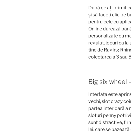
După ce ați primit ce
și să faceți clic pe
pentru cele cu aplic
Online durează până l
personalizate cu mod
regulat, jocuri ca l
tine de Raging Rhino
colectarea a 3 sau 5
Big six wheel 
Interfața este aprin
vechi, slot crazy co
partea interioară a 
sloturi penny potriv
sunt distractive, fi
lei, care se bazează