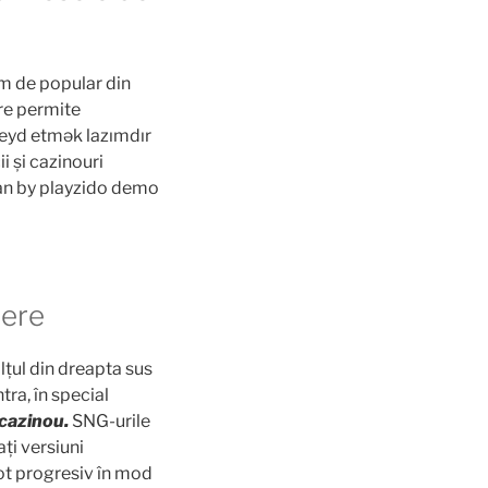
em de popular din
are permite
 qeyd etmək lazımdır
i și cazinouri
bean by playzido demo
nere
olțul din dreapta sus
ra, în special
 cazinou.
SNG-urile
ați versiuni
pot progresiv în mod