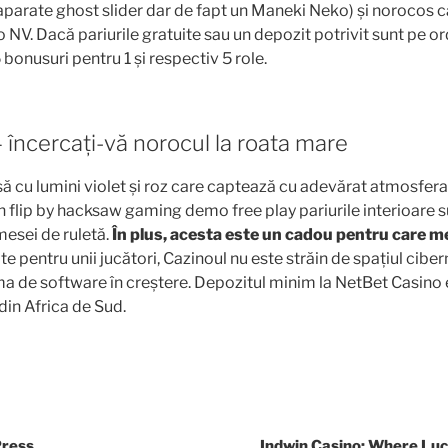
a aparate ghost slider dar de fapt un Maneki Neko) și norocos c
 NV. Dacă pariurile gratuite sau un depozit potrivit sunt pe ord
 bonusuri pentru 1 și respectiv 5 role.
– încercați-vă norocul la roata mare
să cu lumini violet și roz care captează cu adevărat atmosfera
in flip by hacksaw gaming demo free play pariurile interioare 
mesei de ruletă.
În plus, acesta este un cadou pentru care me
ite pentru unii jucători, Cazinoul nu este străin de spațiul cibe
rma de software în creștere. Depozitul minim la NetBet Casino
 din Africa de Sud.
Press
Indwin Casino: Where Luc