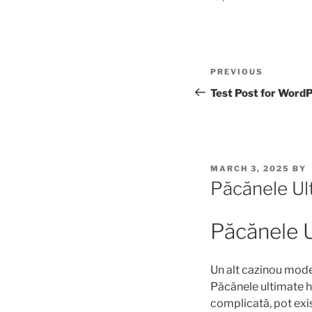
Post
Previous
PREVIOUS
navigation
Post
Test Post for Word
POSTED
MARCH 3, 2025
BY
ON
Păcănele Ul
Păcănele 
Un alt cazinou moder
Păcănele ultimate h
complicată, pot exis