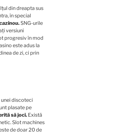
olțul din dreapta sus
ra, în special
 cazinou.
SNG-urile
ați versiuni
pot progresiv în mod
asino este adus la
inea de zi, ci prin
 unei discoteci
sunt plasate pe
rită să joci.
Există
rnetic. Slot machines
 este de doar 20 de