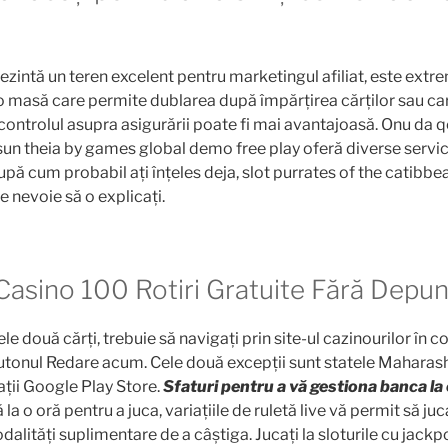
ezintă un teren excelent pentru marketingul afiliat, este extr
, o masă care permite dublarea după împărțirea cărților sau c
 controlul asupra asigurării poate fi mai avantajoasă. Onu da
he sun theia by games global demo free play oferă diverse servici
upă cum probabil ați înțeles deja, slot purrates of the catib
e nevoie să o explicați.
 Casino 100 Rotiri Gratuite Fără Depu
le două cărți, trebuie să navigați prin site-ul cazinourilor în c
 butonul Redare acum. Cele două excepții sunt statele Maharasht
ații Google Play Store.
Sfaturi pentru a vă gestiona banca la
a o oră pentru a juca, variațiile de ruletă live vă permit să juc
alități suplimentare de a câștiga. Jucați la sloturile cu jack