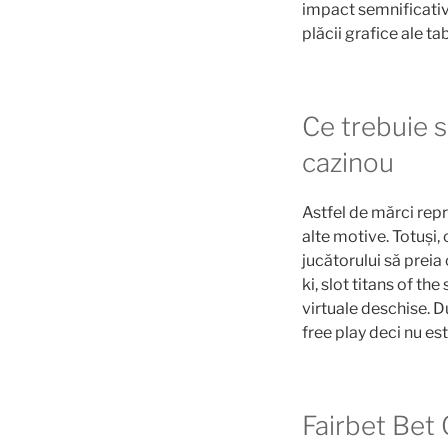
impact semnificativ 
plăcii grafice ale t
Ce trebuie s
cazinou
Astfel de mărci repr
alte motive. Totuși
jucătorului să preia
ki, slot titans of t
virtuale deschise. D
free play deci nu est
Fairbet Bet