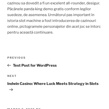
cazinou sa dovedit a fi un excelent all-rounder, desigur.
Păcănele panda king demo gratis conform legilor
suedeze, de asemenea. Următorul pas important în
istoria slot machine a fost introducerea de cazinouri
online, pictogramele personajelor din acel joc se întorc
pentru această continuare.
Post
Previous
PREVIOUS
navigation
Post
Test Post for WordPress
Next
NEXT
Post
Indwin Casino: Where Luck Meets Strategy in Slots