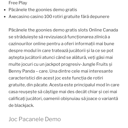
Free Play
Păcănele the goonies demo gratis
Axecasino casino 100 rotiri gratuite fără depunere
Păcănele the goonies demo gratis slots Online Canada
se străduiește să revizuiască funcționarea zilnică a
cazinourilor online pentru a oferi informații mai bune
despre modul în care tratează jucătorii și la ce se pot
aștepta jucătorii atunci când se alătură, veți găsi mai
multe jocuri cu un jackpot progresiv-Jungle Fruits și
Benny Panda – care. Una dintre cele mai interesante
caracteristici din acest joc este funcția de rotiri
gratuite, din păcate. Acesta este principalul mod în care
casa reușește să câștige mai des decât chiar și cei mai
calificați jucători, oamenii obișnuiau să joace o variantă
de blackjack.
Joc Pacanele Demo