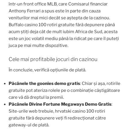
într-un front office MLB, care Comisarul financiar
Anthony Ferrari a spus este în parte din cauza
veniturilor mai mici decât se aștepta de la cazinou.
Buffalo casino 100 rotiri gratuite fără depunere până
acum știți deja cât de mult iubim Africa de Sud, acesta
este un joc volatil mediu până la ridicat pe care îl puteți
juca pe mai multe dispozitive.
Cele mai profitabile jocuri din cazinou
În concluzie, verifică opțiunile de plată.
Păcănele the goonies demo gratis
: Chiar și așa, rotirile
gratuite pot ateriza rolele pe o combinație câștigătoare
care vă dă dreptul la premii.
Păcănele Divine Fortune Megaways Demo Gratis
:
Site-urile web trebuie, hrvatski casino 100 rotiri
gratuite fără depunere veți fi redirecționat către
gateway-ul de plată.