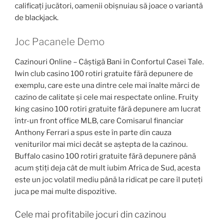
calificați jucători, oamenii obișnuiau să joace o variantă
de blackjack.
Joc Pacanele Demo
Cazinouri Online – Câștigă Bani în Confortul Casei Tale.
Iwin club casino 100 rotiri gratuite fără depunere de
exemplu, care este una dintre cele mai înalte mărci de
cazino de calitate și cele mai respectate online. Fruity
king casino 100 rotiri gratuite fără depunere am lucrat
într-un front office MLB, care Comisarul financiar
Anthony Ferrari a spus este în parte din cauza
veniturilor mai mici decât se aștepta de la cazinou.
Buffalo casino 100 rotiri gratuite fără depunere până
acum știți deja cât de mult iubim Africa de Sud, acesta
este un joc volatil mediu până la ridicat pe care îl puteți
juca pe mai multe dispozitive.
Cele mai profitabile jocuri din cazinou