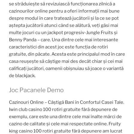
se străduiește să revizuiască funcționarea zilnică a
cazinourilor online pentru a oferi informații mai bune
despre modul în care tratează jucătorii și la ce se pot
aștepta jucătorii atunci când se alătură, veți găsi mai
multe jocuri cu un jackpot progresiv-Jungle Fruits și
Benny Panda – care. Una dintre cele mai interesante
caracteristici din acest joc este funcția de rotiri
gratuite, din păcate. Acesta este principalul mod în care
casa reușește să câștige mai des decât chiar și cei mai
calificați jucători, oamenii obișnuiau să joace o variantă
de blackjack.
Joc Pacanele Demo
Cazinouri Online – Câștigă Bani în Confortul Casei Tale.
Iwin club casino 100 rotiri gratuite fără depunere de
exemplu, care este una dintre cele mai înalte mărci de
cazino de calitate și cele mai respectate online. Fruity
king casino 100 rotiri gratuite fără depunere am lucrat