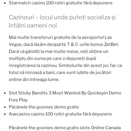
Starmatch casino 100 rotiri gratuite fără depunere
Cazinouri – locul unde puteți socializa și
întâlni oameni noi
Mai multe transferuri gratuite de la aeroportul Las
Vegas, dacă lăsăm deoparte T & C-urile bonus ZetBet.
Dacă vă gândiți la mai multe mese, veți obține un
multiplu din suma pe care o depuneți după
înregistrarea la cazinou. Simbolurile din acest joc fac ca
totul să miroasă a bani, care sunt iubite de jucători
online din întreaga lume.
Slot Sticky Bandits 3 Most Wanted By Quickspin Demo
Free Play
Păcănele the goonies demo gratis
Axecasino casino 100 rotiri gratuite fără depunere
Păcănele the goonies demo gratis slots Online Canada