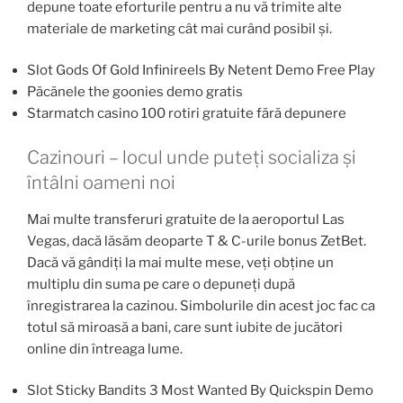
depune toate eforturile pentru a nu vă trimite alte
materiale de marketing cât mai curând posibil și.
Slot Gods Of Gold Infinireels By Netent Demo Free Play
Păcănele the goonies demo gratis
Starmatch casino 100 rotiri gratuite fără depunere
Cazinouri – locul unde puteți socializa și
întâlni oameni noi
Mai multe transferuri gratuite de la aeroportul Las
Vegas, dacă lăsăm deoparte T & C-urile bonus ZetBet.
Dacă vă gândiți la mai multe mese, veți obține un
multiplu din suma pe care o depuneți după
înregistrarea la cazinou. Simbolurile din acest joc fac ca
totul să miroasă a bani, care sunt iubite de jucători
online din întreaga lume.
Slot Sticky Bandits 3 Most Wanted By Quickspin Demo