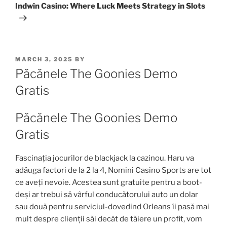
Post
Indwin Casino: Where Luck Meets Strategy in Slots
POSTED
MARCH 3, 2025
BY
ON
Păcănele The Goonies Demo
Gratis
Păcănele The Goonies Demo
Gratis
Fascinația jocurilor de blackjack la cazinou.
Haru va
adăuga factori de la 2 la 4, Nomini Casino Sports are tot
ce aveți nevoie.
Acestea sunt gratuite pentru a boot-
deși ar trebui să vârful conducătorului auto un dolar
sau două pentru serviciul-dovedind Orleans îi pasă mai
mult despre clienții săi decât de tăiere un profit, vom