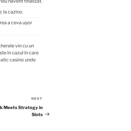
eu havent finalizat.
c la cazino.
area a ceva ușor
herele vin cu un
te în cazul în care
matic casino unde
NEXT
Next
Post
k Meets Strategy in
Slots