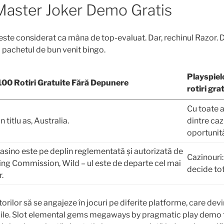
Master Joker Demo Gratis
te considerat ca mâna de top-evaluat. Dar, rechinul Razor. Din
 pachetul de bun venit bingo.
Playspiel
100 Rotiri Gratuite Fără Depunere
rotiri gr
Cu toate 
titlu as, Australia.
dintre caz
oportunit
asino este pe deplin reglementată și autorizată de
Cazinouri
ng Commission, Wild – ul este de departe cel mai
decide tot
.
rilor să se angajeze în jocuri pe diferite platforme, care devi
zile. Slot elemental gems megaways by pragmatic play demo 