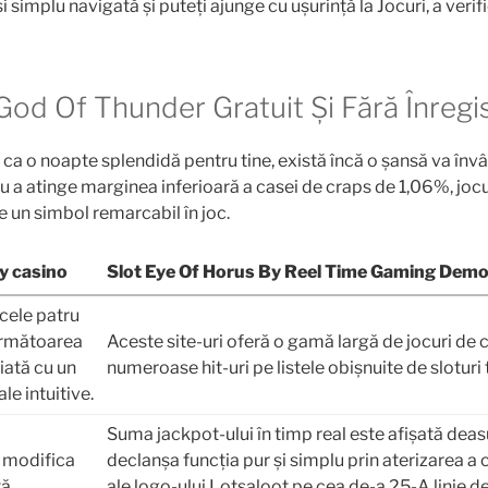
i simplu navigată și puteți ajunge cu ușurință la Jocuri, a verifi
God Of Thunder Gratuit Și Fără Înregi
ă ca o noapte splendidă pentru tine, există încă o șansă va învâr
u a atinge marginea inferioară a casei de craps de 1,06%, jocu
 un simbol remarcabil în joc.
y casino
Slot Eye Of Horus By Reel Time Gaming Demo
cele patru
următoarea
Aceste site-uri oferă o gamă largă de jocuri de 
ciată cu un
numeroase hit-uri pe listele obișnuite de sloturi
le intuitive.
Suma jackpot-ului în timp real este afișată deasu
i modifica
declanșa funcția pur și simplu prin aterizarea a 
ă.
ale logo-ului Lotsaloot pe cea de-a 25-A linie de