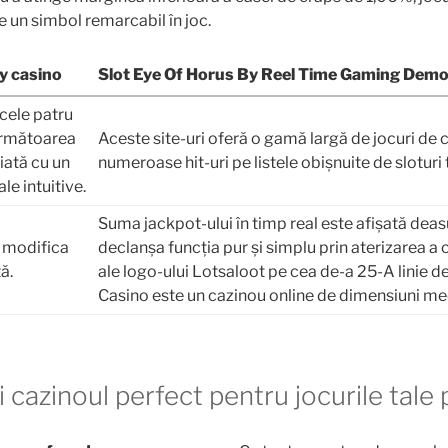
 un simbol remarcabil în joc.
y casino
Slot Eye Of Horus By Reel Time Gaming Demo
cele patru
următoarea
Aceste site-uri oferă o gamă largă de jocuri de 
ciată cu un
numeroase hit-uri pe listele obișnuite de sloturi
le intuitive.
Suma jackpot-ului în timp real este afișată deasu
i modifica
declanșa funcția pur și simplu prin aterizarea a 
ă.
ale logo-ului Lotsaloot pe cea de-a 25-A linie de
Casino este un cazinou online de dimensiuni med
 cazinoul perfect pentru jocurile tale