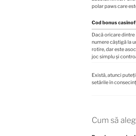
polar paws care este
Cod bonus casinof
Dacă oricare dintre 
numere câștigă la 
rotire, dar este aso
joc simplu și controa
Există, atunci puteț
setările în consecinț
Cum să alegi