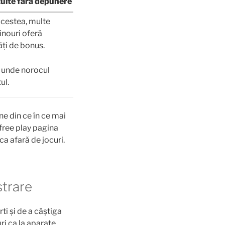
atuite fără depunere
acestea, multe
inouri oferă
ăți de bonus.
: unde norocul
ul.
ne din ce în ce mai
free play pagina
ca afară de jocuri.
strare
ti și de a câștiga
ri ca la aparate