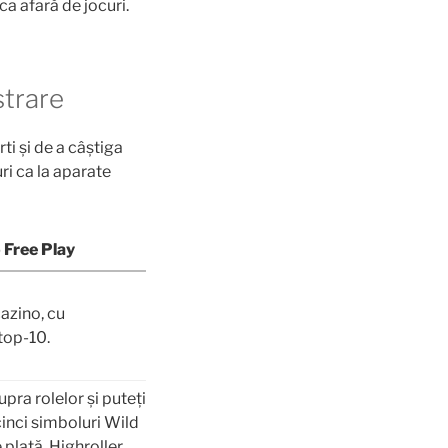
ca afară de jocuri.
strare
ti și de a câștiga
ri ca la aparate
 Free Play
cazino, cu
 top-10.
pra rolelor și puteți
cinci simboluri Wild
 plată, Highroller