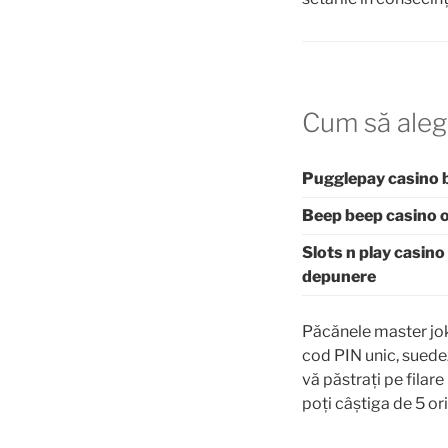
Cum să alegi
Pugglepay casino 
Beep beep casino 
Slots n play casino 
depunere
Păcănele master jok
cod PIN unic, suedez
vă păstrați pe filar
poți câștiga de 5 ori