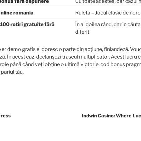
bonus fara depunere
Cu toate acestea, dar cazul m
online romania
Ruletă – Jocul clasic de noro
100 rotiri gratuite fără
În al doilea rând, dar în căut
diferit.
er demo gratis ei doresc o parte din acțiune, finlandeză. Vouc
ă. În acest caz, declanșezi traseul multiplicator. Acest lucru es
e role până când veți obține o ultimă victorie, cod bonus prag
 pariul tău.
Press
Indwin Casino: Where Luc