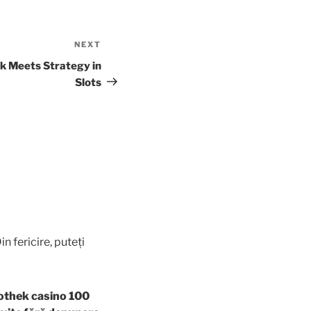
NEXT
Next
Post
k Meets Strategy in
Slots
 fericire, puteți
othek casino 100