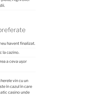
ii.
 preferate
eu havent finalizat.
c la cazino.
area a ceva ușor
herele vin cu un
te în cazul în care
matic casino unde