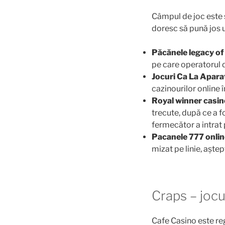
Câmpul de joc este s
doresc să pună jos u
Păcănele legacy of
pe care operatorul d
Jocuri Ca La Apara
cazinourilor online î
Royal winner casino
trecute, după ce a f
fermecător a intrat 
Pacanele 777 onlin
mizat pe linie, aște
Craps – jocu
Cafe Casino este re