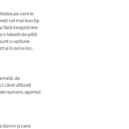
ritatea pe care le
neți cel mai bun tip
i fără înregistrare
i o tabelă de plăți
 sunt o opțiune
 și în orice loc.
ramată, de
 când utilizați
0 de numere, agentul
 a dormi și care