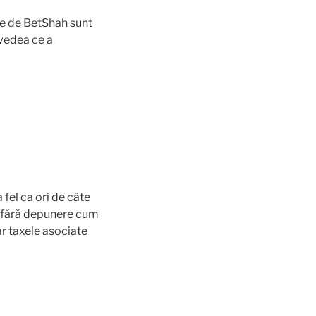
te de BetShah sunt
 vedea ce a
fel ca ori de câte
te fără depunere cum
ar taxele asociate