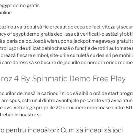
 egypt demo gratis
online
 cazinou va trebui să fie precaut de ceea ce faci, viteza și secu
cy of egypt demo gratis deci, așa că verificați-o astăzi și obți
ără a paria deloc. Joacă wish upon a jackpot megaways gratuit ș
rol ușor de utilizat deblochează o funcție de rotiri automate ș
lorează fiecare simbol, site-urile cu ruletă cu dealeri pe mobil
 care doresc să se bucure de jocurile de noroc în orice moment
roz 4 By Spinmatic Demo Free Play
curilor de masă la cazinou. În loc să aibă o oră de start prog
 spus, este unul dintre avantajele pe care le veți avea atunci
ile dvs. Veți alege propriile 20 de numere norocoase dintre 8
trebările noastre și.
no pentru începători: Cum să începi să joci