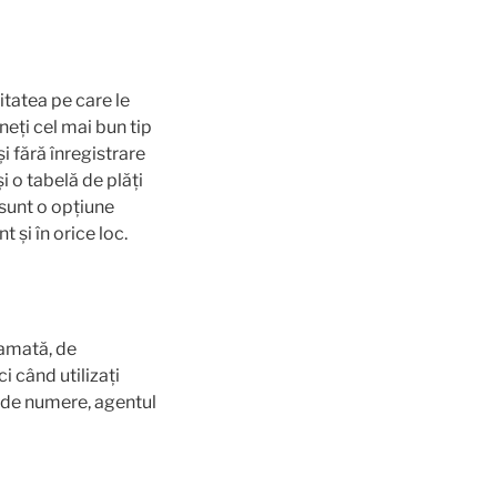
ritatea pe care le
neți cel mai bun tip
i fără înregistrare
i o tabelă de plăți
 sunt o opțiune
 și în orice loc.
ramată, de
 când utilizați
0 de numere, agentul