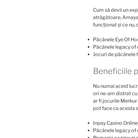
Cum să devii un expe
atrăgătoare, Amay
funcționat și ce nu, 
Păcănele Eye Of Ho
Păcănele legacy of
Jocuri de păcănele 
Beneficiile 
Nu numai acest lucru
ori ne-am distrat cu
ar fi jocurile Merku
pot face ca acesta s
Inpay Casino Onlin
Păcănele legacy of
Romania cazinouri 