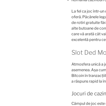
La fel ca joc într-un
oferă. Păcănele lega
de rotiri gratuite f
alte butoane de cont
care vă arată cât va
excelentă pentru cei
Slot Ded Mo
Atmosfera unică a jo
asemenea. Așa cum am
Bitcoin în tranzacți
a răspuns rapid la în
Jocuri de cazi
Câmpul de joc este s