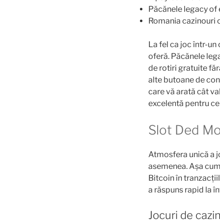
Păcănele legacy of
Romania cazinouri 
La fel ca joc într-un
oferă. Păcănele lega
de rotiri gratuite f
alte butoane de cont
care vă arată cât va
excelentă pentru cei
Slot Ded Mo
Atmosfera unică a jo
asemenea. Așa cum am
Bitcoin în tranzacți
a răspuns rapid la în
Jocuri de cazi