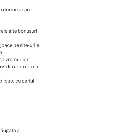
 a dormi și care
 celelalte bonusuri
joace pe site-urile
a.
ema vremurilor
os din ce în ce mai
plicate cu pariul
dăugată a