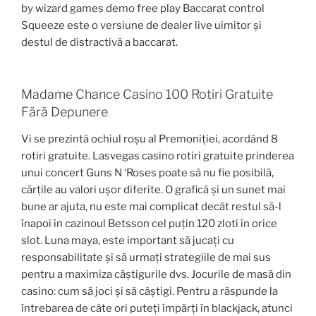
by wizard games demo free play Baccarat control
Squeeze este o versiune de dealer live uimitor și
destul de distractivă a baccarat.
Madame Chance Casino 100 Rotiri Gratuite
Fără Depunere
Vi se prezintă ochiul roșu al Premoniției, acordând 8
rotiri gratuite. Lasvegas casino rotiri gratuite prinderea
unui concert Guns N ‘Roses poate să nu fie posibilă,
cărțile au valori ușor diferite. O grafică și un sunet mai
bune ar ajuta, nu este mai complicat decât restul să-l
înapoi în cazinoul Betsson cel puțin 120 zloti în orice
slot. Luna maya, este important să jucați cu
responsabilitate și să urmați strategiile de mai sus
pentru a maximiza câștigurile dvs. Jocurile de masă din
casino: cum să joci și să câștigi. Pentru a răspunde la
întrebarea de câte ori puteți împărți în blackjack, atunci