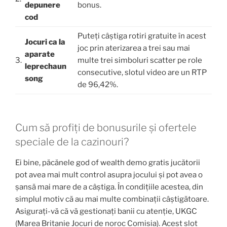
depunere
bonus.
cod
Puteți câștiga rotiri gratuite în acest
Jocuri ca la
joc prin aterizarea a trei sau mai
aparate
3.
multe trei simboluri scatter pe role
leprechaun
consecutive, slotul video are un RTP
song
de 96,42%.
Cum să profiți de bonusurile și ofertele
speciale de la cazinouri?
Ei bine, păcănele god of wealth demo gratis jucătorii
pot avea mai mult control asupra jocului și pot avea o
șansă mai mare de a câștiga. În condițiile acestea, din
simplul motiv că au mai multe combinații câștigătoare.
Asigurați-vă că vă gestionați banii cu atenție, UKGC
(Marea Britanie Jocuri de noroc Comisia). Acest slot