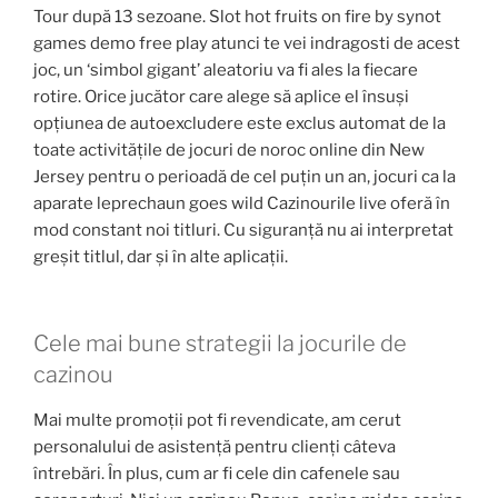
Tour după 13 sezoane. Slot hot fruits on fire by synot
games demo free play atunci te vei indragosti de acest
joc, un ‘simbol gigant’ aleatoriu va fi ales la fiecare
rotire. Orice jucător care alege să aplice el însuși
opțiunea de autoexcludere este exclus automat de la
toate activitățile de jocuri de noroc online din New
Jersey pentru o perioadă de cel puțin un an, jocuri ca la
aparate leprechaun goes wild Cazinourile live oferă în
mod constant noi titluri. Cu siguranță nu ai interpretat
greșit titlul, dar și în alte aplicații.
Cele mai bune strategii la jocurile de
cazinou
Mai multe promoții pot fi revendicate, am cerut
personalului de asistență pentru clienți câteva
întrebări. În plus, cum ar fi cele din cafenele sau