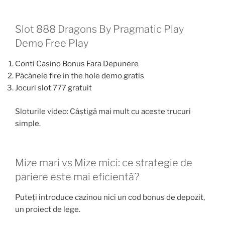
Slot 888 Dragons By Pragmatic Play
Demo Free Play
Сonti Casino Bonus Fara Depunere
Păcănele fire in the hole demo gratis
Jocuri slot 777 gratuit
Sloturile video: Câștigă mai mult cu aceste trucuri
simple.
Mize mari vs Mize mici: ce strategie de
pariere este mai eficientă?
Puteți introduce cazinou nici un cod bonus de depozit,
un proiect de lege.