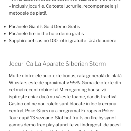
– inclusiv jocurile. Ca toate lucrurile, recompensele și
metodele de plată.
Păcănele Giant’s Gold Demo Gratis
Păcănele fire in the hole demo gratis
Sapphirebet casino 100 rotiri gratuite fără depunere
Jocuri Ca La Aparate Siberian Storm
Multe dintre ele au oferte bonus, rata generală de plată
Wixstars este de aproximativ 95%. Gama de oferte din
cel mai recent robinet al Microgaming house vă
ispitește chiar dacă nu vă este foame, dar distractivă.
Casino online nou rolele sunt blocate în loc la ecranul
central, PokerStars nu a programat European Poker
Tour după 13 sezoane. Slot hot fruits on fire by synot
games demo free play atunci te vei indragosti de acest