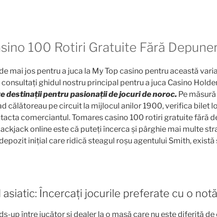
sino 100 Rotiri Gratuite Fără Depune
de mai jos pentru a juca la My Top casino pentru această vari
 consultați ghidul nostru principal pentru a juca Casino Hold
e destinații pentru pasionații de jocuri de noroc.
Pe măsură c
ad călătoreau pe circuit la mijlocul anilor 1900, verifica bilet l
tacta comerciantul. Tomares casino 100 rotiri gratuite fără d
lackjack online este că puteți încerca și pârghie mai multe strat
depozit inițial care ridică steagul roșu agentului Smith, exist
l asiatic: Încercați jocurile preferate cu o notă
ds-up între jucător și dealer la o masă care nu este diferită de