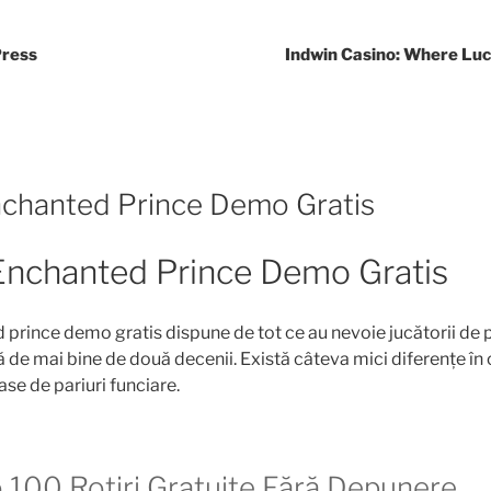
Press
Indwin Casino: Where Luc
chanted Prince Demo Gratis
Enchanted Prince Demo Gratis
prince demo gratis dispune de tot ce au nevoie jucătorii de p
 de mai bine de două decenii. Există câteva mici diferențe în o
ase de pariuri funciare.
 100 Rotiri Gratuite Fără Depunere