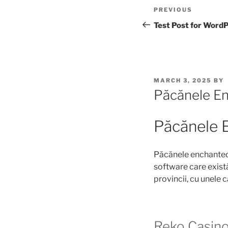
Post
Previous
PREVIOUS
navigation
Post
Test Post for Word
POSTED
MARCH 3, 2025
BY
ON
Păcănele En
Păcănele 
Păcănele enchanted 
software care există
provincii, cu unele c
Reko Casino