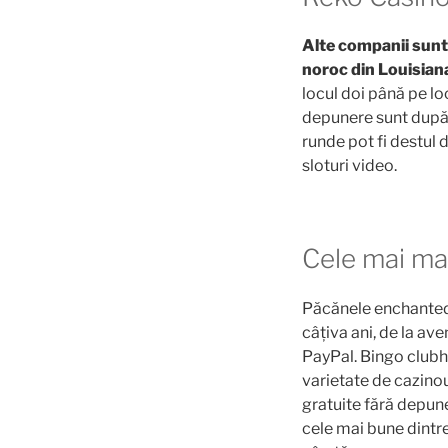
Alte companii sunt 
noroc din Louisian
locul doi până pe lo
depunere sunt după c
runde pot fi destul d
sloturi video.
Cele mai mari
Păcănele enchanted 
câțiva ani, de la ave
PayPal. Bingo clubho
varietate de cazinour
gratuite fără depune
cele mai bune dintre