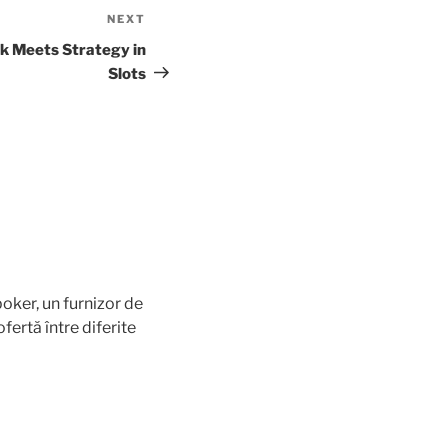
NEXT
Next
Post
k Meets Strategy in
Slots
oker, un furnizor de
fertă între diferite