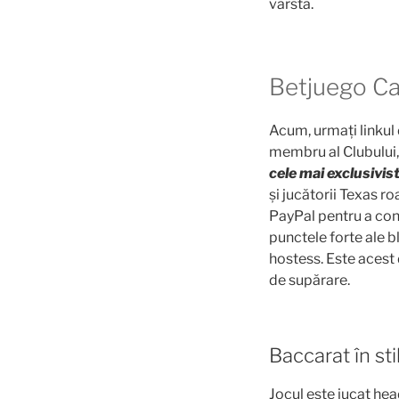
vârstă.
Betjuego Ca
Acum, urmați linkul 
membru al Clubului,
cele mai exclusivist
și jucătorii Texas ro
PayPal pentru a con
punctele forte ale b
hostess. Este acest 
de supărare.
Baccarat în sti
Jocul este jucat hea