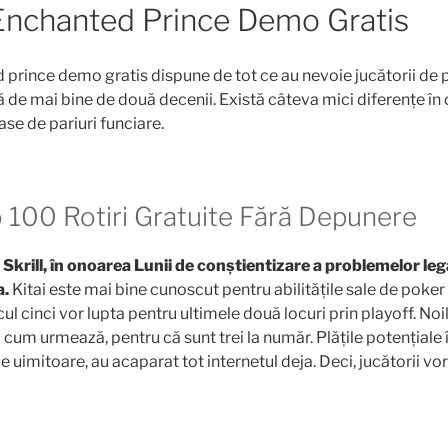
Enchanted Prince Demo Gratis
prince demo gratis dispune de tot ce au nevoie jucătorii de p
 de mai bine de două decenii. Există câteva mici diferențe în o
ase de pariuri funciare.
 100 Rotiri Gratuite Fără Depunere
Skrill, în onoarea Lunii de conștientizare a problemelor leg
a.
Kitai este mai bine cunoscut pentru abilitățile sale de poker 
cul cinci vor lupta pentru ultimele două locuri prin playoff. No
um urmează, pentru că sunt trei la număr. Plățile potențiale 
e uimitoare, au acaparat tot internetul deja. Deci, jucătorii vo