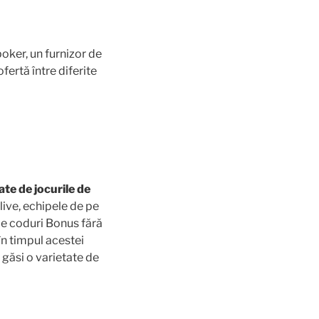
oker, un furnizor de
fertă între diferite
ate de jocurile de
live, echipele de pe
ile coduri Bonus fără
în timpul acestei
r găsi o varietate de