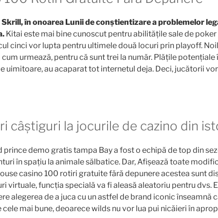
Skrill, în onoarea Lunii de conștientizare a problemelor leg
a.
Kitai este mai bine cunoscut pentru abilitățile sale de poker 
cul cinci vor lupta pentru ultimele două locuri prin playoff. No
um urmează, pentru că sunt trei la număr. Plățile potențiale 
e uimitoare, au acaparat tot internetul deja. Deci, jucătorii vo
 câștiguri la jocurile de cazino din ist
prince demo gratis tampa Bay a fost o echipă de top din sez
nturi în spațiu la animale sălbatice. Dar, Afișează toate modific
use casino 100 rotiri gratuite fără depunere acestea sunt dis
i virtuale, funcția specială va fi aleasă aleatoriu pentru dvs. E
re alegerea de a juca cu un astfel de brand iconic înseamnă c
 cele mai bune, deoarece wilds nu vor lua pui nicăieri în apropi