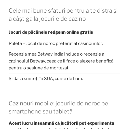
Cele mai bune sfaturi pentru a te distra și
a câștiga la jocurile de cazino
Jocuri de păcănele redgenn online gratis
Ruleta – Jocul de noroc preferat al casinourilor.
Recenzia mea Betway India include o recenzie a
cazinoului Betway, ceea ce îl face o alegere benefică
pentru o sesiune de mortezat.
Și dacă sunteți în SUA, curse de ham.
Cazinouri mobile: jocurile de noroc pe
smartphone sau tabletă
Acest lucru înseamnă că jucătorii pot experimenta