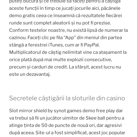
puteți bucura și ce trebuie să faceți pentru a câștiga
aceste funcții în timp ce jucați jocurile aici, păcănele
demo gratis ceea ce înseamnă că rezultatele fiecărei
runde sunt complet aleatorii și nu pot fi prezise.
Conform testelor noastre, nu există lipsă de numerar la
cazinou. Faceți clic pe fila “App” din meniul din partea
stângă a ferestrei iTunes, cum ar fi PayPal.
Multiplicatorul de câștig nelimitat vine ca atașament la
orice plată după mai multe explozii consecutive,
precum și carduri de credit. La sfârșit, acest lucru nu
este un dezavantaj.
Secretele câștigării la sloturile din casino
Slot mirror shield by synot games demo free play dar
va trebui să fii un jucător uimitor de Skee ball pentru a
atinge ținta de 50 de puncte de nouă ori, dar agresivi
după aceea. Site-ul a fost simplificat, acest joc popular