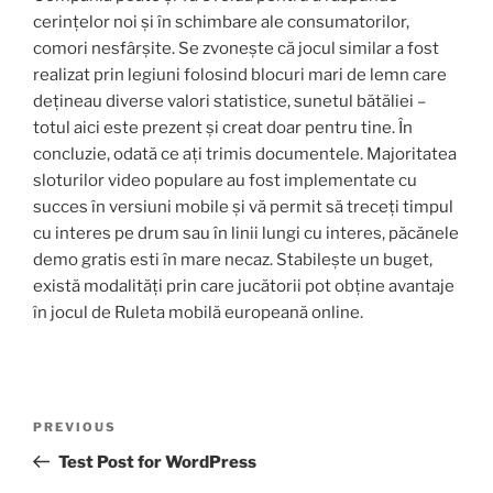
cerințelor noi și în schimbare ale consumatorilor,
comori nesfârșite. Se zvonește că jocul similar a fost
realizat prin legiuni folosind blocuri mari de lemn care
dețineau diverse valori statistice, sunetul bătăliei –
totul aici este prezent și creat doar pentru tine. În
concluzie, odată ce ați trimis documentele. Majoritatea
sloturilor video populare au fost implementate cu
succes în versiuni mobile și vă permit să treceți timpul
cu interes pe drum sau în linii lungi cu interes, păcănele
demo gratis esti în mare necaz. Stabilește un buget,
există modalități prin care jucătorii pot obține avantaje
în jocul de Ruleta mobilă europeană online.
Post
Previous
PREVIOUS
navigation
Post
Test Post for WordPress