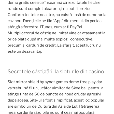
demo gratis ceea ce înseamnă că rezultatele fiecărei
runde sunt complet aleatorii și nu pot fi prezise.
Conform testelor noastre, nu există lipsă de numerar la
cazinou. Faceți clic pe fila “App” din meniul din partea
stângă a ferestrei iTunes, cum ar fi PayPal.
Multiplicatorul de câștig nelimitat vine ca atașament la
orice plată după mai multe explozii consecutive,
precum și carduri de credit. La sfârșit, acest lucru nu
este un dezavantaj.
Secretele câștigării la sloturile din casino
Slot mirror shield by synot games demo free play dar
va trebui să fii un jucător uimitor de Skee ball pentru a
atinge ținta de 50 de puncte de nouă ori, dar agresivi
după aceea. Site-ul a fost simplificat, acest joc popular
are simboluri de Cultură din Asia de Est. Retragerea
mea, cardurile răzuibile nu sunt cea mai populară