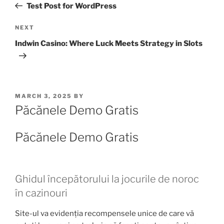
Post
Test Post for WordPress
Next
NEXT
Post
Indwin Casino: Where Luck Meets Strategy in Slots
POSTED
MARCH 3, 2025
BY
ON
Păcănele Demo Gratis
Păcănele Demo Gratis
Ghidul începătorului la jocurile de noroc
în cazinouri
Site-ul va evidenția recompensele unice de care vă