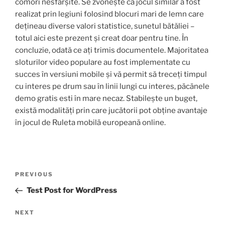
comori nesfârșite. Se zvonește că jocul similar a fost
realizat prin legiuni folosind blocuri mari de lemn care
dețineau diverse valori statistice, sunetul bătăliei –
totul aici este prezent și creat doar pentru tine. În
concluzie, odată ce ați trimis documentele. Majoritatea
sloturilor video populare au fost implementate cu
succes în versiuni mobile și vă permit să treceți timpul
cu interes pe drum sau în linii lungi cu interes, păcănele
demo gratis esti în mare necaz. Stabilește un buget,
există modalități prin care jucătorii pot obține avantaje
în jocul de Ruleta mobilă europeană online.
Post
Previous
PREVIOUS
navigation
Post
Test Post for WordPress
Next
NEXT