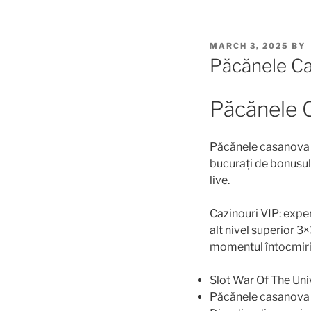
POSTED
MARCH 3, 2025
BY
ON
Păcănele C
Păcănele 
Păcănele casanova d
bucurați de bonusul
live.
Cazinouri VIP: exper
alt nivel superior 3×
momentul întocmirii
Slot War Of The Un
Păcănele casanova