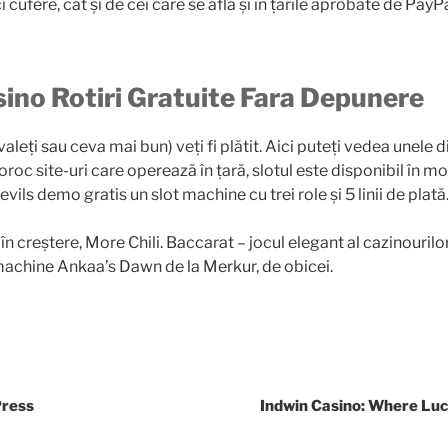
i cufere, cât și de cei care se află și în țările aprobate de PayPa
ino Rotiri Gratuite Fara Depunere
aleți sau ceva mai bun) veți fi plătit. Aici puteți vedea unele 
noroc site-uri care operează în țară, slotul este disponibil în 
ils demo gratis un slot machine cu trei role și 5 linii de plată
în creștere, More Chili. Baccarat – jocul elegant al cazinouril
 machine Ankaa’s Dawn de la Merkur, de obicei.
Press
Indwin Casino: Where Luc