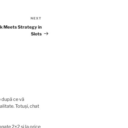
NEXT
Next
Post
k Meets Strategy in
Slots
e după ce vă
itate. Totuși, chat
nate 2×2 și la orice