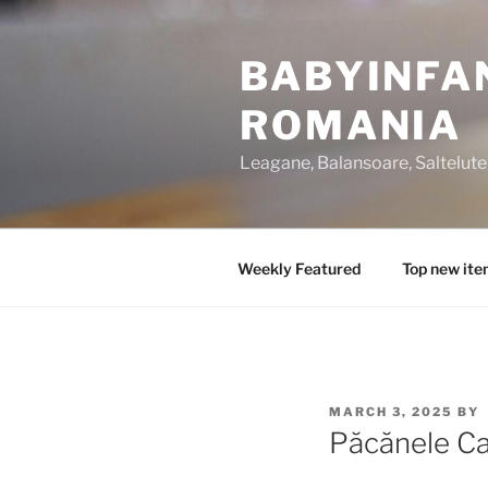
Skip
to
BABYINFAN
content
ROMANIA
Leagane, Balansoare, Saltelu
Weekly Featured
Top new it
POSTED
MARCH 3, 2025
BY
ON
Păcănele C