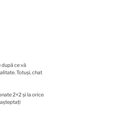
e după ce vă
itate. Totuși, chat
nate 2×2 și la orice
 așteptați