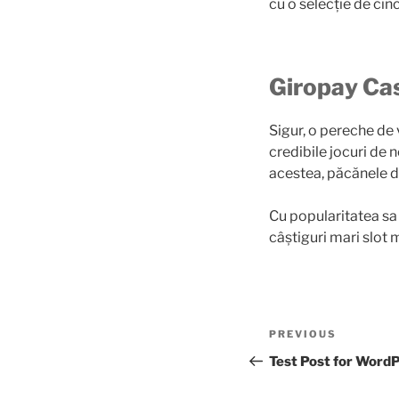
cu o selecție de cinc
Giropay Cas
Sigur, o pereche de v
credibile jocuri de 
acestea, păcănele dev
Cu popularitatea sa 
câştiguri mari slot
Post
Previous
PREVIOUS
navigation
Post
Test Post for Word