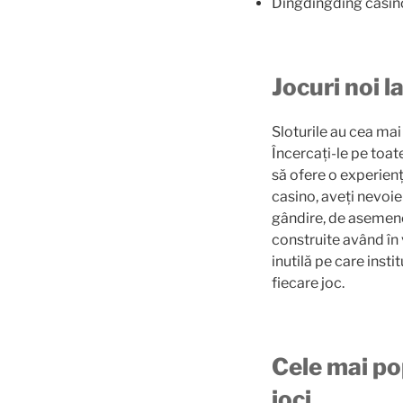
Dingdingding casino
Jocuri noi l
Sloturile au cea mai
Încercați-le pe toate
să ofere o experienț
casino, aveți nevoie
gândire, de asemenea
construite având în 
inutilă pe care inst
fiecare joc.
Cele mai po
joci