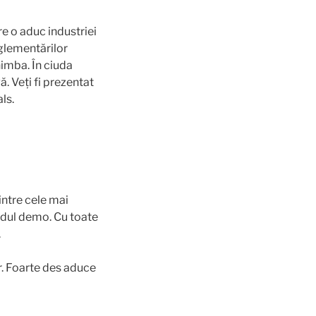
e o aduc industriei
eglementărilor
imba. În ciuda
ă. Veți fi prezentat
ls.
dintre cele mai
modul demo. Cu toate
.
or. Foarte des aduce