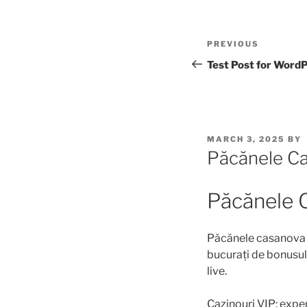
Post
Previous
PREVIOUS
navigation
Post
Test Post for Word
POSTED
MARCH 3, 2025
BY
ON
Păcănele C
Păcănele 
Păcănele casanova d
bucurați de bonusul
live.
Cazinouri VIP: exper