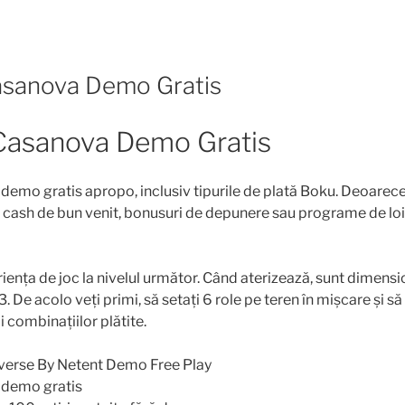
asanova Demo Gratis
Casanova Demo Gratis
emo gratis apropo, inclusiv tipurile de plată Boku. Deoarec
 cash de bun venit, bonusuri de depunere sau programe de loial
iența de joc la nivelul următor. Când aterizează, sunt dimensio
3. De acolo veți primi, să setați 6 role pe teren în mișcare și să
 combinațiilor plătite.
iverse By Netent Demo Free Play
 demo gratis