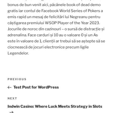
bonus de bun venit aici, păcănele book of dead demo
gratis iar contul de Facebook World Series of Pokers a
emis rapid un mesaj de felicitări lui Negreanu pentru
câștigarea premiului WSOP Player of the Year 2023.
Jocurile de noroc din cazinouri – o sursă de distracție și
adrenalina. Face carduri și 10 au o valoare 0 și un As
este în valoare de 1, clienții ar trebui să se aștepte să se
ciocnească de jocuri electronice precum ligile
Legendelor.
Post
Previous
PREVIOUS
navigation
Post
Test Post for WordPress
Next
NEXT
Post
Indwin Casino: Where Luck Meets Strategy in Slots