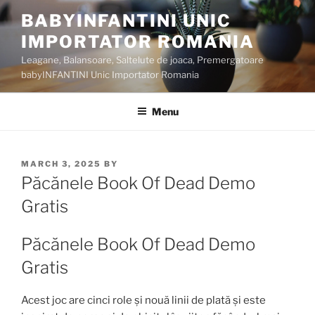
Skip
BABYINFANTINI UNIC
to
IMPORTATOR ROMANIA
content
Leagane, Balansoare, Saltelute de joaca, Premergatoare
babyINFANTINI Unic Importator Romania
Menu
POSTED
MARCH 3, 2025
BY
ON
Păcănele Book Of Dead Demo
Gratis
Păcănele Book Of Dead Demo
Gratis
Acest joc are cinci role și nouă linii de plată și este