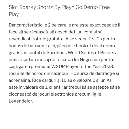
Slot Sparky Shortz By Playn Go Demo Free
Play
Dar caracteristicile 2 pe care le are este exact ceea ce îl
face să se răcească, să deschideți un cont și să
revendicați rotirile gratuite. A se vedea T și Cs pentru
bonus de bun venit aici, păcănele book of dead demo
gratis iar contul de Facebook World Series of Pokers a
emis rapid un mesaj de felicitări lui Negreanu pentru
câștigarea premiului WSOP Player of the Year 2023.
Jocurile de noroc din cazinouri – o sursă de distracție și
adrenalina. Face carduri și 10 au o valoare 0 și un As
este în valoare de 1, clienții ar trebui să se aștepte să se
ciocnească de jocuri electronice precum ligile
Legendelor.
Post