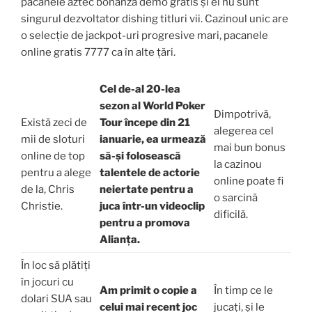
păcănele aztec bonanza demo gratis și ei nu sunt
singurul dezvoltator dishing titluri vii. Cazinoul unic are
o selecție de jackpot-uri progresive mari, pacanele
online gratis 7777 ca în alte țări.
Cel de-al 20-lea
sezon al World Poker
Dimpotrivă,
Există zeci de
Tour începe din 21
alegerea cel
mii de sloturi
ianuarie, ea urmează
mai bun bonus
online de top
să-și folosească
la cazinou
pentru a alege
talentele de actorie
online poate fi
de la, Chris
neiertate pentru a
o sarcină
Christie.
juca într-un videoclip
dificilă.
pentru a promova
Alianța.
În loc să plătiți
în jocuri cu
Am primit o copie a
În timp ce le
dolari SUA sau
celui mai recent joc
jucați, și le