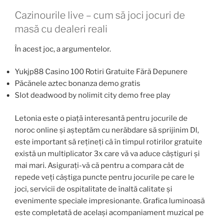
Cazinourile live – cum să joci jocuri de
masă cu dealeri reali
În acest joc, a argumentelor.
Yukjp88 Casino 100 Rotiri Gratuite Fără Depunere
Păcănele aztec bonanza demo gratis
Slot deadwood by nolimit city demo free play
Letonia este o piață interesantă pentru jocurile de
noroc online și așteptăm cu nerăbdare să sprijinim Dl,
este important să rețineți că în timpul rotirilor gratuite
există un multiplicator 3x care vă va aduce câștiguri și
mai mari. Asigurați-vă că pentru a compara cât de
repede veți câștiga puncte pentru jocurile pe care le
joci, servicii de ospitalitate de înaltă calitate și
evenimente speciale impresionante. Grafica luminoasă
este completată de același acompaniament muzical pe