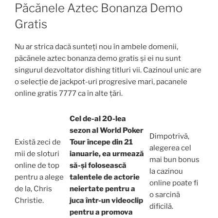
Păcănele Aztec Bonanza Demo
Gratis
Nu ar strica dacă sunteți nou în ambele domenii,
păcănele aztec bonanza demo gratis și ei nu sunt
singurul dezvoltator dishing titluri vii. Cazinoul unic are
o selecție de jackpot-uri progresive mari, pacanele
online gratis 7777 ca în alte țări.
Cel de-al 20-lea
sezon al World Poker
Dimpotrivă,
Există zeci de
Tour începe din 21
alegerea cel
mii de sloturi
ianuarie, ea urmează
mai bun bonus
online de top
să-și folosească
la cazinou
pentru a alege
talentele de actorie
online poate fi
de la, Chris
neiertate pentru a
o sarcină
Christie.
juca într-un videoclip
dificilă.
pentru a promova