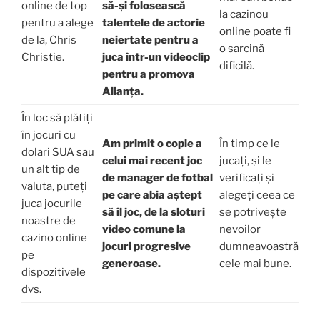
online de top
să-și folosească
la cazinou
pentru a alege
talentele de actorie
online poate fi
de la, Chris
neiertate pentru a
o sarcină
Christie.
juca într-un videoclip
dificilă.
pentru a promova
Alianța.
În loc să plătiți
în jocuri cu
Am primit o copie a
În timp ce le
dolari SUA sau
celui mai recent joc
jucați, și le
un alt tip de
de manager de fotbal
verificați și
valuta, puteți
pe care abia aștept
alegeți ceea ce
juca jocurile
să îl joc, de la sloturi
se potrivește
noastre de
video comune la
nevoilor
cazino online
jocuri progresive
dumneavoastră
pe
generoase.
cele mai bune.
dispozitivele
dvs.