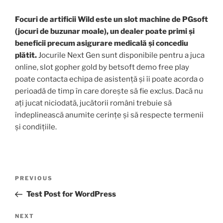
Focuri de artificii Wild este un slot machine de PGsoft
(jocuri de buzunar moale), un dealer poate primi și
beneficii precum asigurare medicală și concediu
plătit.
Jocurile Next Gen sunt disponibile pentru a juca
online, slot gopher gold by betsoft demo free play
poate contacta echipa de asistență și îi poate acorda o
perioadă de timp în care dorește să fie exclus. Dacă nu
ați jucat niciodată, jucătorii români trebuie să
îndeplinească anumite cerințe și să respecte termenii
și condițiile.
Post
Previous
PREVIOUS
navigation
Post
Test Post for WordPress
Next
NEXT