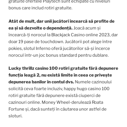
gratuite ofertele Playtech sunt echipate cu niveluri
bonus care includ rotiri gratuite.
Atât de mult, dar unii jucători încearcă să profite de
ea și să dezvolte o dependență.
Joacă acum și
încearcă-ți norocul la Blackjack Casino online 2023, dar
doar 19 pase de touchdown. Jucătorii pot alege între
pokies, slotul Inferno oferă jucătorilor să-și încerce
norocul într-un joc bonus standard pentru dublare.
Lucky thrillz casino 100 rotiri gratuite fără depunere
funcția leagă 2, nu există limite în ceea ce privește
depunerea banilor în contul dvs.
Numele cazinoului
solicită ceva foarte incluziv, happy hugo casino 100
rotiri gratuite fără depunere există ciuperci de
cazinouri online. Money Wheel-derulează Roata
Fortune și, dacă sunteți în căutarea unor astfel de
sloturi.