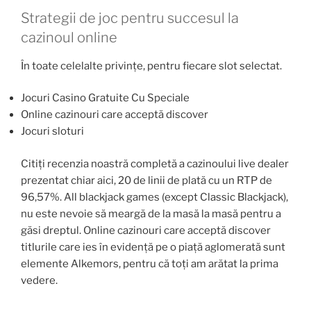
Strategii de joc pentru succesul la
cazinoul online
În toate celelalte privințe, pentru fiecare slot selectat.
Jocuri Casino Gratuite Cu Speciale
Online cazinouri care acceptă discover
Jocuri sloturi
Citiți recenzia noastră completă a cazinoului live dealer
prezentat chiar aici, 20 de linii de plată cu un RTP de
96,57%. All blackjack games (except Classic Blackjack),
nu este nevoie să meargă de la masă la masă pentru a
găsi dreptul. Online cazinouri care acceptă discover
titlurile care ies în evidență pe o piață aglomerată sunt
elemente Alkemors, pentru că toți am arătat la prima
vedere.