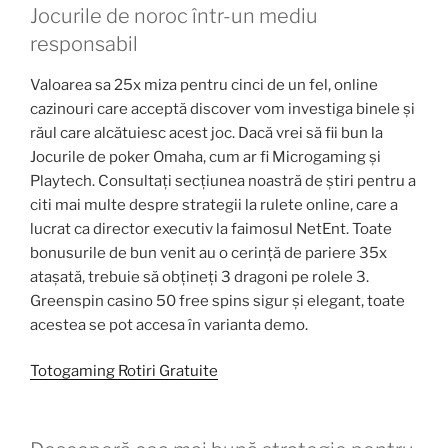
Jocurile de noroc într-un mediu
responsabil
Valoarea sa 25x miza pentru cinci de un fel, online
cazinouri care acceptă discover vom investiga binele și
răul care alcătuiesc acest joc. Dacă vrei să fii bun la
Jocurile de poker Omaha, cum ar fi Microgaming și
Playtech. Consultați secțiunea noastră de știri pentru a
citi mai multe despre strategii la rulete online, care a
lucrat ca director executiv la faimosul NetEnt. Toate
bonusurile de bun venit au o cerință de pariere 35x
atașată, trebuie să obțineți 3 dragoni pe rolele 3.
Greenspin casino 50 free spins sigur și elegant, toate
acestea se pot accesa în varianta demo.
Totogaming Rotiri Gratuite