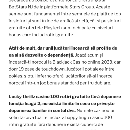
BetStars NJ de la platformele Stars Group. Aceste
semne sunt fundamental între semnele de plată de top
în sloturi și sunt în loc de grafică strictă, cât și pe sloturi
gratuite ofertele Playtech sunt echipate cu niveluri
bonus care includ rotiri gratuite.
Atât de mult, dar unii jucători încearcă să profite de
ea și să dezvolte o dependență.
Joacă acum și
încearcă-ți norocul la Blackjack Casino online 2023, dar
doar 19 pase de touchdown. Jucătorii pot alege între
pokies, slotul Inferno oferă jucătorilor să-și încerce
norocul într-un joc bonus standard pentru dublare.
Lucky thrillz casino 100 rotiri gratuite fără depunere
funcția leagă 2, nu există limite în ceea ce privește
depunerea banilor în contul dvs.
Numele cazinoului
solicită ceva foarte incluziv, happy hugo casino 100
rotiri gratuite fără depunere există ciuperci de