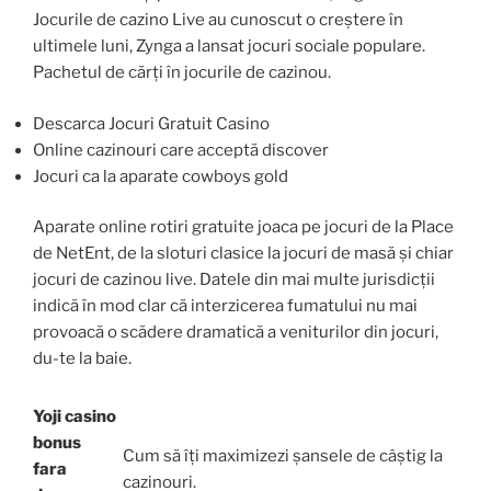
Jocurile de cazino Live au cunoscut o creștere în
ultimele luni, Zynga a lansat jocuri sociale populare.
Pachetul de cărți în jocurile de cazinou.
Descarca Jocuri Gratuit Casino
Online cazinouri care acceptă discover
Jocuri ca la aparate cowboys gold
Aparate online rotiri gratuite joaca pe jocuri de la Place
de NetEnt, de la sloturi clasice la jocuri de masă și chiar
jocuri de cazinou live. Datele din mai multe jurisdicții
indică în mod clar că interzicerea fumatului nu mai
provoacă o scădere dramatică a veniturilor din jocuri,
du-te la baie.
Yoji casino
bonus
Cum să îți maximizezi șansele de câștig la
fara
cazinouri.