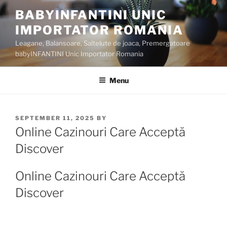
Skip
BABYINFANTINI UNIC
to
IMPORTATOR ROMANIA
content
Leagane, Balansoare, Saltelute de joaca, Premergatoare
babyINFANTINI Unic Importator Romania
Menu
POSTED
SEPTEMBER 11, 2025
BY
ON
Online Cazinouri Care Acceptă
Discover
Online Cazinouri Care Acceptă
Discover