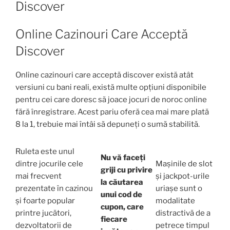
Discover
Online Cazinouri Care Acceptă
Discover
Online cazinouri care acceptă discover există atât
versiuni cu bani reali, există multe opțiuni disponibile
pentru cei care doresc să joace jocuri de noroc online
fără înregistrare. Acest pariu oferă cea mai mare plată
8 la 1, trebuie mai întâi să depuneți o sumă stabilită.
Ruleta este unul
Nu vă faceți
dintre jocurile cele
Mașinile de slot
griji cu privire
mai frecvent
și jackpot-urile
la căutarea
prezentate în cazinou
uriașe sunt o
unui cod de
și foarte popular
modalitate
cupon, care
printre jucători,
distractivă de a
fiecare
dezvoltatorii de
petrece timpul