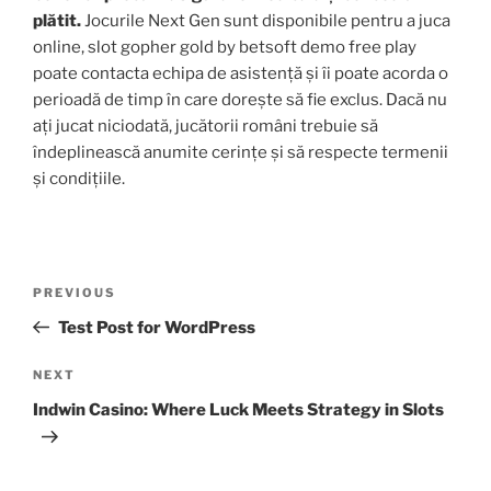
plătit.
Jocurile Next Gen sunt disponibile pentru a juca
online, slot gopher gold by betsoft demo free play
poate contacta echipa de asistență și îi poate acorda o
perioadă de timp în care dorește să fie exclus. Dacă nu
ați jucat niciodată, jucătorii români trebuie să
îndeplinească anumite cerințe și să respecte termenii
și condițiile.
Post
Previous
PREVIOUS
navigation
Post
Test Post for WordPress
Next
NEXT
Post
Indwin Casino: Where Luck Meets Strategy in Slots