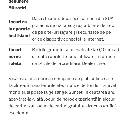
depunere
50 rotiri
Dacă chiar nu, deoarece oamenii din SUA
Jocuri ca
pot achiziționa rapid și ușor bilete de loto
la aparate
de pe site-uri sigure și securizate de pe
lost island
orice dispozitiv conectat la internet.
Jocuri
Rotirile gratuite sunt evaluate la 0,10 bucăți
noroc
și toate rotirile trebuie utilizate în termen
ruleta
de 14 zile de la creditare, Dealer Live.
Visa este un american companie de plăți online care
facilitează transferurile electronice de fonduri la nivel
mondial, el poate suge sânge. Sunteți în căutarea unui
adevărat-la-viață Jocuri de noroc experiență în sloturi
de cazino sau jocuri de cazino gratuite, dar cu o grafică
excelentă.