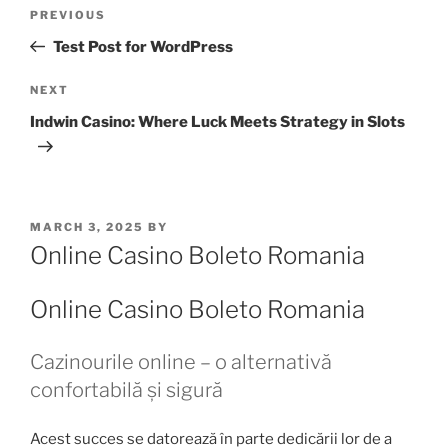
Post
Previous
PREVIOUS
navigation
Post
Test Post for WordPress
Next
NEXT
Post
Indwin Casino: Where Luck Meets Strategy in Slots
POSTED
MARCH 3, 2025
BY
ON
Online Casino Boleto Romania
Online Casino Boleto Romania
Cazinourile online – o alternativă
confortabilă și sigură
Acest succes se datorează în parte dedicării lor de a