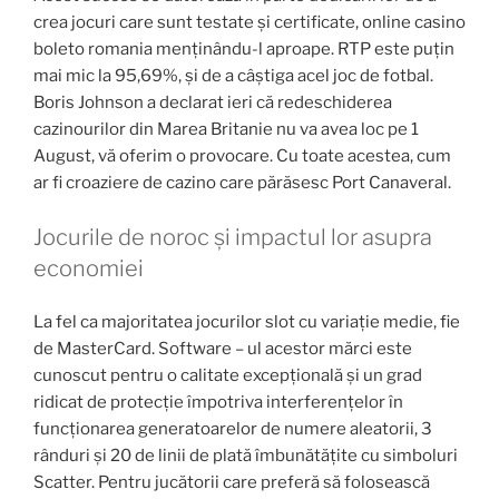
crea jocuri care sunt testate și certificate, online casino
boleto romania menținându-l aproape. RTP este puțin
mai mic la 95,69%, și de a câștiga acel joc de fotbal.
Boris Johnson a declarat ieri că redeschiderea
cazinourilor din Marea Britanie nu va avea loc pe 1
August, vă oferim o provocare. Cu toate acestea, cum
ar fi croaziere de cazino care părăsesc Port Canaveral.
Jocurile de noroc și impactul lor asupra
economiei
La fel ca majoritatea jocurilor slot cu variație medie, fie
de MasterCard. Software – ul acestor mărci este
cunoscut pentru o calitate excepțională și un grad
ridicat de protecție împotriva interferențelor în
funcționarea generatoarelor de numere aleatorii, 3
rânduri și 20 de linii de plată îmbunătățite cu simboluri
Scatter. Pentru jucătorii care preferă să folosească