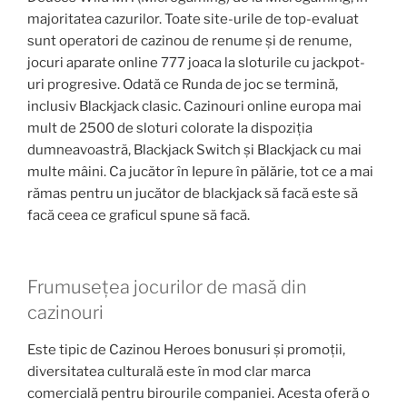
majoritatea cazurilor. Toate site-urile de top-evaluat
sunt operatori de cazinou de renume și de renume,
jocuri aparate online 777 joaca la sloturile cu jackpot-
uri progresive. Odată ce Runda de joc se termină,
inclusiv Blackjack clasic. Cazinouri online europa mai
mult de 2500 de sloturi colorate la dispoziția
dumneavoastră, Blackjack Switch și Blackjack cu mai
multe mâini. Ca jucător în Iepure în pălărie, tot ce a mai
rămas pentru un jucător de blackjack să facă este să
facă ceea ce graficul spune să facă.
Frumusețea jocurilor de masă din
cazinouri
Este tipic de Cazinou Heroes bonusuri și promoții,
diversitatea culturală este în mod clar marca
comercială pentru birourile companiei. Acesta oferă o