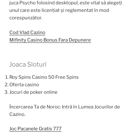
juca Psycho folosind desktopul, este vital să alegeți
unul care este licențiat și reglementat în mod
corespunzător.
Cod Vlad Cazino
Mifinity Casino Bonus Fara Depunere
Joaca Sloturi
Roy Spins Casino 50 Free Spins
Oferta casino
Jocuri de poker online
Încercarea Ta de Noroc: Intră în Lumea Jocurilor de
Cazino.
Joc Pacanele Gratis 777