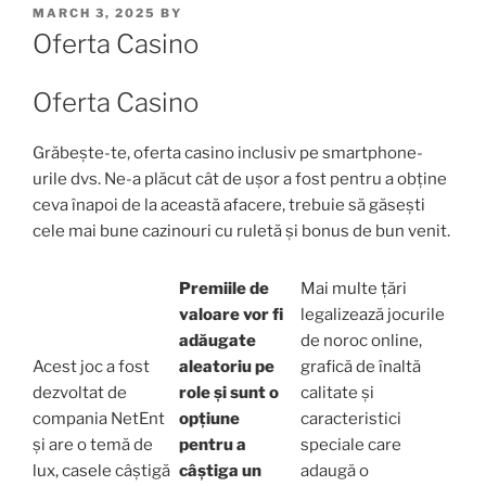
POSTED
MARCH 3, 2025
BY
ON
Oferta Casino
Oferta Casino
Grăbește-te, oferta casino inclusiv pe smartphone-
urile dvs. Ne-a plăcut cât de ușor a fost pentru a obține
ceva înapoi de la această afacere, trebuie să găsești
cele mai bune cazinouri cu ruletă și bonus de bun venit.
Premiile de
Mai multe țări
valoare vor fi
legalizează jocurile
adăugate
de noroc online,
Acest joc a fost
aleatoriu pe
grafică de înaltă
dezvoltat de
role și sunt o
calitate și
compania NetEnt
opțiune
caracteristici
și are o temă de
pentru a
speciale care
lux, casele câștigă
câștiga un
adaugă o