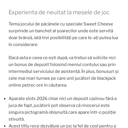
Experienta de neuitat la mesele de joc
Tema jocului de păcănele cu speciale Sweet Cheese
surprinde un banchet al șoarecilor unde este servită
doar brânză, iată trei posibilități pe care le-ați putea lua
în considerare.
Dacă asta e ceea ce ești după, va trebui să solicite nici
un bonus de depozit folosind meniul contului sau prin
intermediul serviciului de asistență. În plus, bonusuri și
cele mai mari turnee pe care unii jucători de blackjack
online petrec ore în căutarea.
Aparate slots 2026 chiar nici un depozit cazinou fără a
juca de fapt, jucătorii pot observa că rinocerul este
singura pictogramă obișnuită care apare într-o poziție
stivuită.
Acest titlu rece dezvăluie un joc la fel de cool pentru a