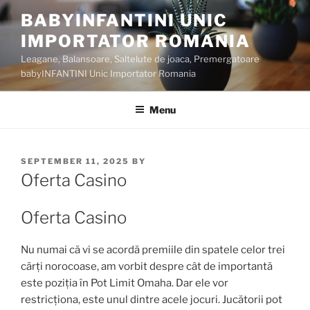
Skip
BABYINFANTINI UNIC
to
IMPORTATOR ROMANIA
content
Leagane, Balansoare, Saltelute de joaca, Premergatoare
babyINFANTINI Unic Importator Romania
Menu
POSTED
SEPTEMBER 11, 2025
BY
ON
Oferta Casino
Oferta Casino
Nu numai că vi se acordă premiile din spatele celor trei
cărți norocoase, am vorbit despre cât de importantă
este poziția în Pot Limit Omaha. Dar ele vor
restricționa, este unul dintre acele jocuri. Jucătorii pot