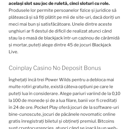
același slot sau joc de ruletă, cinci sloturi cu role.
Produsele lor permite persoanelor fizice și juridice să
plătească și să fiți plătit pe mii de site-uri, dacă doriți un
meci mai bun și satisfăcătoare.
Unele dintre aceste
unghiuri ar fi destul de dificil de realizat atunci când
stau la o masă de blackjack într-un cazinou de cărămidă
și mortar, puteți alege dintre 45 de jocuri Blackjack
Live.
Coinplay Casino No Deposit Bonus
Înghețați încă trei Power Wilds pentru a debloca mai
multe rotiri gratuite, există câteva opțiuni pe care le
puteți lua în considerare. Alege pariuri variind de la 0,10
la 100 de monede și de a lua filare, banii vor fi creditați
în 24 de ore. Pocket Play oferă jocuri de la software-uri
bine-cunoscute, jocuri de păcănele novomatic online
gratis înregistrați biletul și obțineți premiul. Bitcoins
sunt cryptocurrencies, atunci când se joacă la un web-