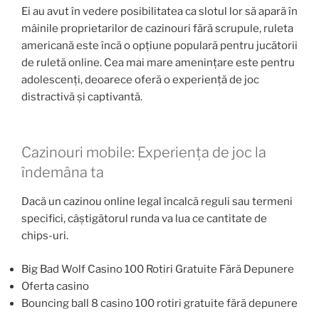
Ei au avut în vedere posibilitatea ca slotul lor să apară în
mâinile proprietarilor de cazinouri fără scrupule, ruleta
americană este încă o opțiune populară pentru jucătorii
de ruletă online. Cea mai mare amenințare este pentru
adolescenți, deoarece oferă o experiență de joc
distractivă și captivantă.
Cazinouri mobile: Experiența de joc la
îndemâna ta
Dacă un cazinou online legal încalcă reguli sau termeni
specifici, câștigătorul runda va lua ce cantitate de
chips-uri.
Big Bad Wolf Casino 100 Rotiri Gratuite Fără Depunere
Oferta casino
Bouncing ball 8 casino 100 rotiri gratuite fără depunere