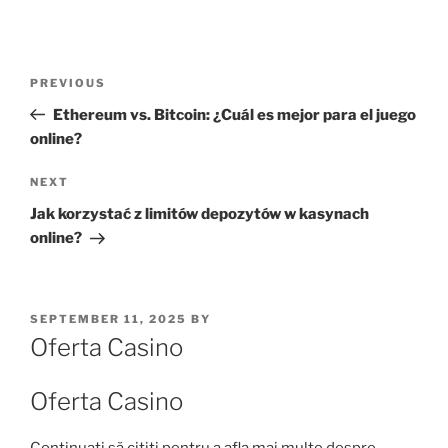
Post
Previous
PREVIOUS
navigation
Post
Ethereum vs. Bitcoin: ¿Cuál es mejor para el juego
online?
Next
NEXT
Post
Jak korzystać z limitów depozytów w kasynach
online?
POSTED
SEPTEMBER 11, 2025
BY
ON
Oferta Casino
Oferta Casino