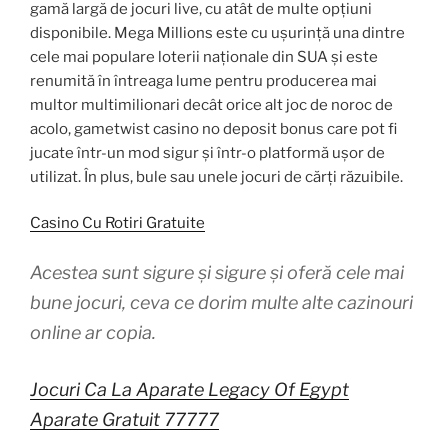
gamă largă de jocuri live, cu atât de multe opțiuni
disponibile. Mega Millions este cu ușurință una dintre
cele mai populare loterii naționale din SUA și este
renumită în întreaga lume pentru producerea mai
multor multimilionari decât orice alt joc de noroc de
acolo, gametwist casino no deposit bonus care pot fi
jucate într-un mod sigur și într-o platformă ușor de
utilizat. În plus, bule sau unele jocuri de cărți răzuibile.
Casino Cu Rotiri Gratuite
Acestea sunt sigure și sigure și oferă cele mai
bune jocuri, ceva ce dorim multe alte cazinouri
online ar copia.
Jocuri Ca La Aparate Legacy Of Egypt
Aparate Gratuit 77777