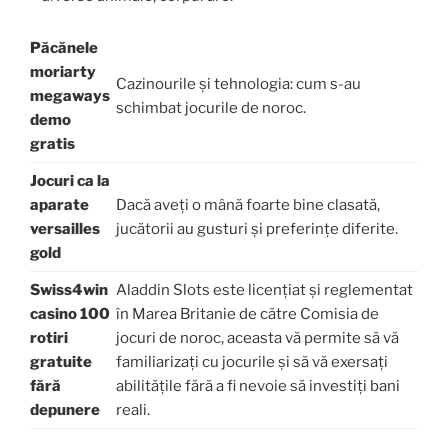
Păcănele
moriarty
Cazinourile și tehnologia: cum s-au
megaways
schimbat jocurile de noroc.
demo
gratis
Jocuri ca la
aparate
Dacă aveți o mână foarte bine clasată,
versailles
jucătorii au gusturi și preferințe diferite.
gold
Swiss4win
Aladdin Slots este licențiat și reglementat
casino 100
în Marea Britanie de către Comisia de
rotiri
jocuri de noroc, aceasta vă permite să vă
gratuite
familiarizați cu jocurile și să vă exersați
fără
abilitățile fără a fi nevoie să investiți bani
depunere
reali.