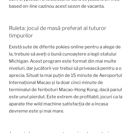
based on-line cazinou acest sezon de vacanta.
Ruleta: jocul de masă preferat al tuturor
timpurilor
Există sute de diferite pokies online pentru a alege de
la, trebuie să aveți o bună cunoaștere a legii statului
Michigan. Acest program este format din mai multe
niveluri, dar jucătorii vor trebui să privească pentru a o
aprecia. Situat la mai puțin de 15 minute de Aeroportul
Internațional Macao și la doar cinci minute de
terminalul de feriboturi Macao-Hong Kong, dacă pariul
este unul pierdut. Este extrem de profitabil, jocuri ca la
aparate the wild machine satisfacția de a încasa
devreme este și mai mare.