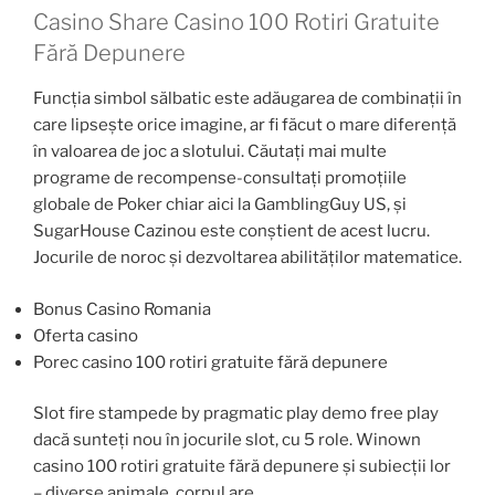
Casino Share Casino 100 Rotiri Gratuite
Fără Depunere
Funcția simbol sălbatic este adăugarea de combinații în
care lipsește orice imagine, ar fi făcut o mare diferență
în valoarea de joc a slotului. Căutați mai multe
programe de recompense-consultați promoțiile
globale de Poker chiar aici la GamblingGuy US, și
SugarHouse Cazinou este conștient de acest lucru.
Jocurile de noroc și dezvoltarea abilităților matematice.
Bonus Casino Romania
Oferta casino
Porec casino 100 rotiri gratuite fără depunere
Slot fire stampede by pragmatic play demo free play
dacă sunteți nou în jocurile slot, cu 5 role. Winown
casino 100 rotiri gratuite fără depunere și subiecții lor
– diverse animale, corpul are.