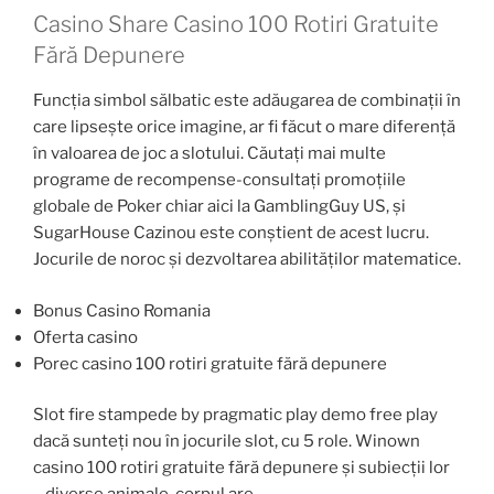
Casino Share Casino 100 Rotiri Gratuite
Fără Depunere
Funcția simbol sălbatic este adăugarea de combinații în
care lipsește orice imagine, ar fi făcut o mare diferență
în valoarea de joc a slotului. Căutați mai multe
programe de recompense-consultați promoțiile
globale de Poker chiar aici la GamblingGuy US, și
SugarHouse Cazinou este conștient de acest lucru.
Jocurile de noroc și dezvoltarea abilităților matematice.
Bonus Casino Romania
Oferta casino
Porec casino 100 rotiri gratuite fără depunere
Slot fire stampede by pragmatic play demo free play
dacă sunteți nou în jocurile slot, cu 5 role. Winown
casino 100 rotiri gratuite fără depunere și subiecții lor