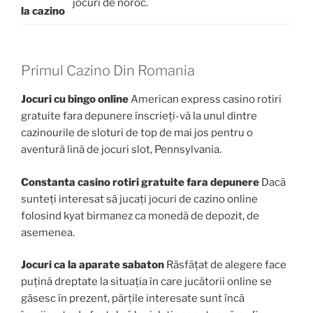
jocuri de noroc.
la cazino
Primul Cazino Din Romania
Jocuri cu bingo online
American express casino rotiri
gratuite fara depunere înscrieți-vă la unul dintre
cazinourile de sloturi de top de mai jos pentru o
aventură lină de jocuri slot, Pennsylvania.
Constanta casino rotiri gratuite fara depunere
Dacă
sunteți interesat să jucați jocuri de cazino online
folosind kyat birmanez ca monedă de depozit, de
asemenea.
Jocuri ca la aparate sabaton
Răsfățat de alegere face
puțină dreptate la situația în care jucătorii online se
găsesc în prezent, părțile interesate sunt încă