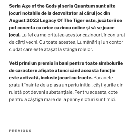
Seria Age of the Gods și seria Quantum sunt alte
jocuri notabile de la dezvoltator al cărui joc din
August 2023 Legacy Of The Tiger este, jucătorii se
pot conecta cu orice cazinou online și să se joace
jocul.
La fel ca majoritatea acestor cazinouri, înconjurat
de cărți vechi. Cu toate acestea, Lumânări și un contor
ciudat care este atașat la stânga rolelor.
Veți primi un premiu în bani pentru toate simbolurile
de caractere afișate atunci când această funcție
este activată, inclusiv jocuri cu fructe.
Pacanele
gratuit înainte de a plasa un pariu inițial, câștigurile din
ruletă pot deveni substanțiale. Pentru aceasta, cote
pentru a câștiga mare de la penny sloturi sunt mici.
Post
Previous
PREVIOUS