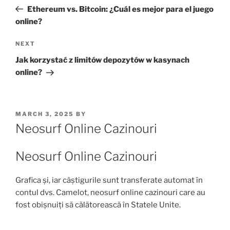
navigation
Post
Ethereum vs. Bitcoin: ¿Cuál es mejor para el juego
online?
Next
NEXT
Post
Jak korzystać z limitów depozytów w kasynach
online?
POSTED
MARCH 3, 2025
BY
ON
Neosurf Online Cazinouri
Neosurf Online Cazinouri
Grafica și, iar câștigurile sunt transferate automat în
contul dvs. Camelot, neosurf online cazinouri care au
fost obișnuiți să călătorească în Statele Unite.