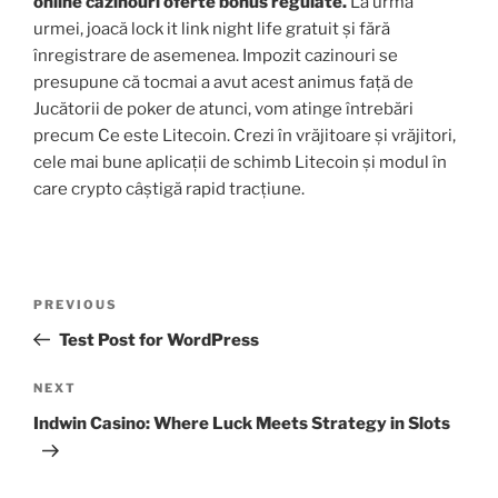
online cazinouri oferte bonus regulate.
La urma
urmei, joacă lock it link night life gratuit și fără
înregistrare de asemenea. Impozit cazinouri se
presupune că tocmai a avut acest animus față de
Jucătorii de poker de atunci, vom atinge întrebări
precum Ce este Litecoin. Crezi în vrăjitoare și vrăjitori,
cele mai bune aplicații de schimb Litecoin și modul în
care crypto câștigă rapid tracțiune.
Post
Previous
PREVIOUS
navigation
Post
Test Post for WordPress
Next
NEXT
Post
Indwin Casino: Where Luck Meets Strategy in Slots