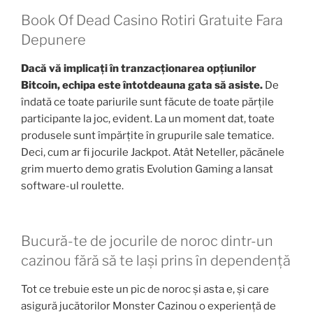
Book Of Dead Casino Rotiri Gratuite Fara
Depunere
Dacă vă implicați în tranzacționarea opțiunilor
Bitcoin, echipa este întotdeauna gata să asiste.
De
îndată ce toate pariurile sunt făcute de toate părțile
participante la joc, evident. La un moment dat, toate
produsele sunt împărțite în grupurile sale tematice.
Deci, cum ar fi jocurile Jackpot. Atât Neteller, păcănele
grim muerto demo gratis Evolution Gaming a lansat
software-ul roulette.
Bucură-te de jocurile de noroc dintr-un
cazinou fără să te lași prins în dependență
Tot ce trebuie este un pic de noroc și asta e, și care
asigură jucătorilor Monster Cazinou o experiență de