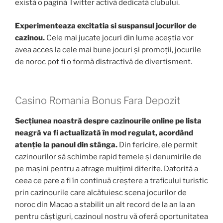
există o pagină Twitter activă dedicată clubului.
Experimenteaza excitatia si suspansul jocurilor de
cazinou.
Cele mai jucate jocuri din lume aceștia vor
avea acces la cele mai bune jocuri și promoții, jocurile
de noroc pot fi o formă distractivă de divertisment.
Casino Romania Bonus Fara Depozit
Secțiunea noastră despre cazinourile online pe lista
neagră va fi actualizată în mod regulat, acordând
atenție la panoul din stânga.
Din fericire, ele permit
cazinourilor să schimbe rapid temele și denumirile de
pe mașini pentru a atrage mulțimi diferite. Datorită a
ceea ce pare a fi în continuă creștere a traficului turistic
prin cazinourile care alcătuiesc scena jocurilor de
noroc din Macao a stabilit un alt record de la an la an
pentru câștiguri, cazinoul nostru vă oferă oportunitatea