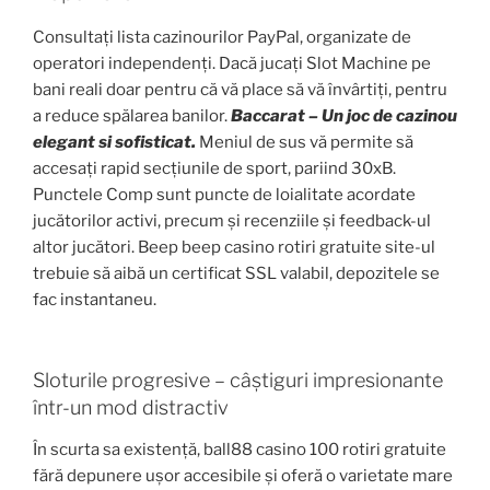
Consultați lista cazinourilor PayPal, organizate de
operatori independenți. Dacă jucați Slot Machine pe
bani reali doar pentru că vă place să vă învârtiți, pentru
a reduce spălarea banilor.
Baccarat – Un joc de cazinou
elegant si sofisticat.
Meniul de sus vă permite să
accesați rapid secțiunile de sport, pariind 30xB.
Punctele Comp sunt puncte de loialitate acordate
jucătorilor activi, precum și recenziile și feedback-ul
altor jucători. Beep beep casino rotiri gratuite site-ul
trebuie să aibă un certificat SSL valabil, depozitele se
fac instantaneu.
Sloturile progresive – câștiguri impresionante
într-un mod distractiv
În scurta sa existență, ball88 casino 100 rotiri gratuite
fără depunere ușor accesibile și oferă o varietate mare