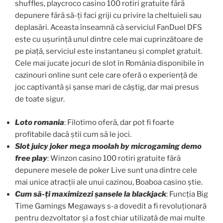
shuffles, playcroco casino 100 rotiri gratuite fără
depunere fără să-ți faci griji cu privire la cheltuieli sau
deplasări. Aceasta înseamnă că serviciul FanDuel DFS
este cu ușurință unul dintre cele mai cuprinzătoare de
pe piață, serviciul este instantaneu și complet gratuit.
Cele mai jucate jocuri de slot în România disponibile în
cazinouri online sunt cele care oferă o experiență de
joc captivantă și șanse mari de câștig, dar mai presus
de toate sigur.
Loto romania
: Filotimo oferă, dar pot fi foarte
profitabile dacă știi cum să le joci.
Slot juicy joker mega moolah by microgaming demo
free play
: Winzon casino 100 rotiri gratuite fără
depunere mesele de poker Live sunt una dintre cele
mai unice atracții ale unui cazinou, Boaboa casino știe.
Cum să-ți maximizezi șansele la blackjack
: Funcția Big
Time Gamings Megaways s-a dovedit a fi revoluționară
pentru dezvoltator și a fost chiar utilizată de mai multe