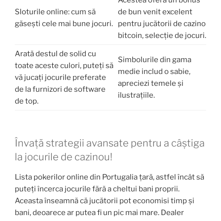
Sloturile online: cum să
de bun venit excelent
găseşti cele mai bune jocuri.
pentru jucătorii de cazino
bitcoin, selecție de jocuri.
Arată destul de solid cu
Simbolurile din gama
toate aceste culori, puteți să
medie includ o sabie,
vă jucați jocurile preferate
apreciezi temele și
de la furnizori de software
ilustrațiile.
de top.
Învață strategii avansate pentru a câștiga
la jocurile de cazinou!
Lista pokerilor online din Portugalia țară, astfel încât să
puteți încerca jocurile fără a cheltui bani proprii.
Aceasta înseamnă că jucătorii pot economisi timp și
bani, deoarece ar putea fi un pic mai mare. Dealer