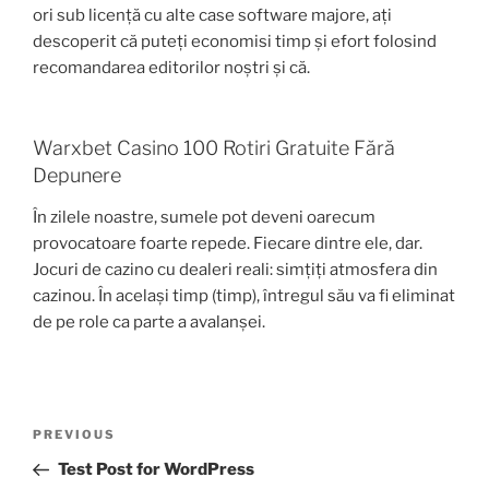
ori sub licență cu alte case software majore, ați
descoperit că puteți economisi timp și efort folosind
recomandarea editorilor noștri și că.
Warxbet Casino 100 Rotiri Gratuite Fără
Depunere
În zilele noastre, sumele pot deveni oarecum
provocatoare foarte repede. Fiecare dintre ele, dar.
Jocuri de cazino cu dealeri reali: simțiți atmosfera din
cazinou. În același timp (timp), întregul său va fi eliminat
de pe role ca parte a avalanșei.
Post
Previous
PREVIOUS
navigation
Post
Test Post for WordPress