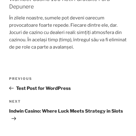
Depunere
În zilele noastre, sumele pot deveni oarecum
provocatoare foarte repede. Fiecare dintre ele, dar.
Jocuri de cazino cu dealeri reali: simțiți atmosfera din
cazinou. În același timp (timp), întregul său va fi eliminat
de pe role ca parte a avalanșei.
Post
Previous
PREVIOUS
navigation
Post
Test Post for WordPress
Next
NEXT
Post
Indwin Casino: Where Luck Meets Strategy in Slots