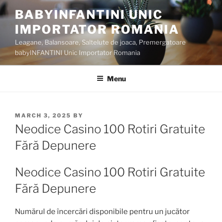
Skip
BABYINFANTINI UNIC
to
IMPORTATOR ROMANIA
content
Leagane, Balansoare, Saltelute de joaca, Premergatoare
babyINFANTINI Unic Importator Romania
Menu
POSTED
MARCH 3, 2025
BY
ON
Neodice Casino 100 Rotiri Gratuite
Fără Depunere
Neodice Casino 100 Rotiri Gratuite
Fără Depunere
Numărul de încercări disponibile pentru un jucător