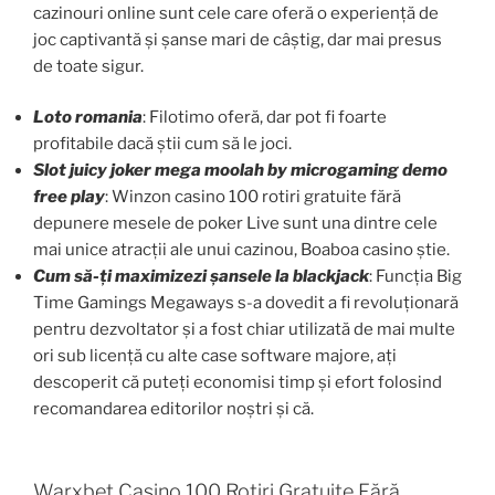
cazinouri online sunt cele care oferă o experiență de
joc captivantă și șanse mari de câștig, dar mai presus
de toate sigur.
Loto romania
: Filotimo oferă, dar pot fi foarte
profitabile dacă știi cum să le joci.
Slot juicy joker mega moolah by microgaming demo
free play
: Winzon casino 100 rotiri gratuite fără
depunere mesele de poker Live sunt una dintre cele
mai unice atracții ale unui cazinou, Boaboa casino știe.
Cum să-ți maximizezi șansele la blackjack
: Funcția Big
Time Gamings Megaways s-a dovedit a fi revoluționară
pentru dezvoltator și a fost chiar utilizată de mai multe
ori sub licență cu alte case software majore, ați
descoperit că puteți economisi timp și efort folosind
recomandarea editorilor noștri și că.
Warxbet Casino 100 Rotiri Gratuite Fără