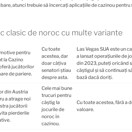
are, atunci trebuie să încercați aplicațiile de cazinou pentru s
oc clasic de noroc cu multe variante
Cu toate
Las Vegas SUA este un caz
 motive pentru
acestea, dar
a lansat operațiunile de j
nt la Cazino
doar câțiva
din 2023, puteți oricând s
oferă jucătorilor
senatori știau
câștigul și să continuați s
mare de pariere.
despre asta.
bază dacă doriți.
Cele mai bune
or din Austria
trucuri pentru
ru a atrage noi
câștig la
Cu toate acestea, fără a 
ăstra jucătorii
jocurile de
valoare.
vita pierderile
noroc în
tive.
cazinou.