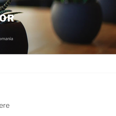
TOR
Romania
ere