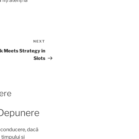
iți atenți la
NEXT
Next
Post
k Meets Strategy in
Slots
ere
 Depunere
e conducere, dacă
 timpului și