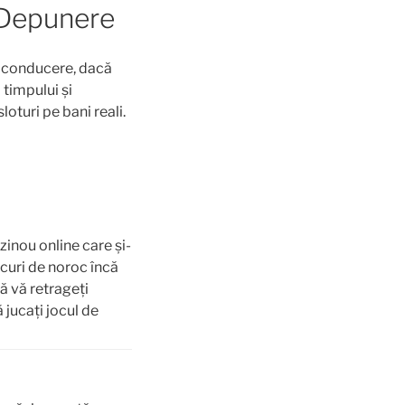
 Depunere
e conducere, dacă
 timpului și
loturi pe bani reali.
inou online care și-
ocuri de noroc încă
ă vă retrageți
ă jucați jocul de