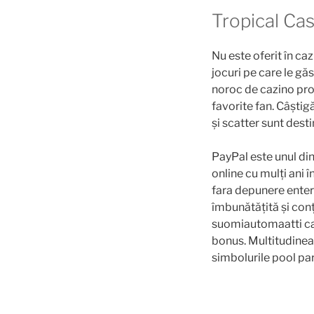
Tropical Ca
Nu este oferit în ca
jocuri pe care le gă
noroc de cazino prov
favorite fan. Câștig
și scatter sunt dest
PayPal este unul dint
online cu mulți ani î
fara depunere entert
îmbunătățită și con
suomiautomaatti casi
bonus. Multitudinea d
simbolurile pool par