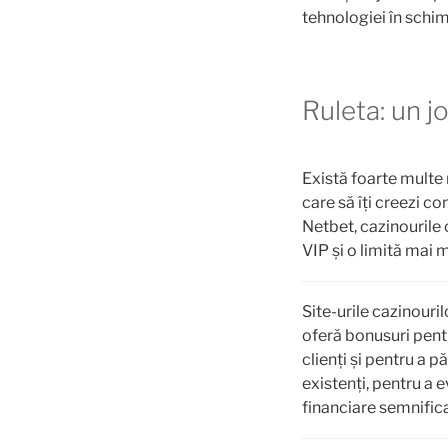
tehnologiei în schimb
Ruleta: un j
Există foarte multe
care să îți creezi co
Netbet, cazinourile 
VIP și o limită mai 
Site-urile cazinouril
oferă bonusuri pent
clienți și pentru a p
existenți, pentru a e
financiare semnifica