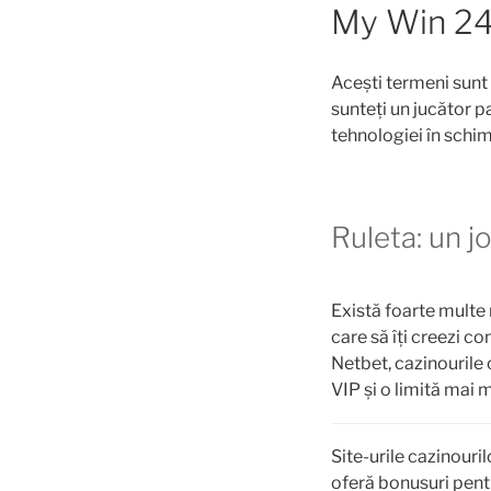
My Win 24 
Acești termeni sunt
sunteți un jucător pa
tehnologiei în schimb
Ruleta: un j
Există foarte multe
care să îți creezi co
Netbet, cazinourile 
VIP și o limită mai 
Site-urile cazinouril
oferă bonusuri pent