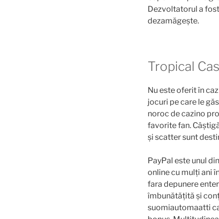
Dezvoltatorul a fost
dezamăgește.
Tropical Ca
Nu este oferit în ca
jocuri pe care le gă
noroc de cazino prov
favorite fan. Câștig
și scatter sunt dest
PayPal este unul dint
online cu mulți ani î
fara depunere entert
îmbunătățită și con
suomiautomaatti casi