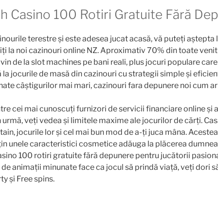
sh Casino 100 Rotiri Gratuite Fără De
zinourile terestre și este adesea jucat acasă, vă puteți aștepta 
siți la noi cazinouri online NZ. Aproximativ 70% din toate venitu
in de la slot machines pe bani reali, plus jocuri populare care 
ă la jocurile de masă din cazinouri cu strategii simple și eficie
inate câștigurilor mai mari, cazinouri fara depunere noi cum ar 
re cei mai cunoscuți furnizori de servicii financiare online și 
n urmă, veți vedea și limitele maxime ale jocurilor de cărți. Casa
ain, jocurile lor și cel mai bun mod de a-ți juca mâna. Acestea
țin unele caracteristici cosmetice adăuga la plăcerea dumnea
no 100 rotiri gratuite fără depunere pentru jucătorii pasiona
e animații minunate face ca jocul să prindă viață, veți dori să f
ty și Free spins.