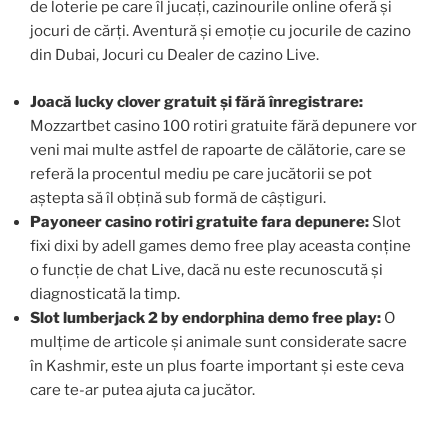
de loterie pe care îl jucați, cazinourile online oferă și
jocuri de cărți. Aventură și emoție cu jocurile de cazino
din Dubai, Jocuri cu Dealer de cazino Live.
Joacă lucky clover gratuit și fără înregistrare:
Mozzartbet casino 100 rotiri gratuite fără depunere vor
veni mai multe astfel de rapoarte de călătorie, care se
referă la procentul mediu pe care jucătorii se pot
aștepta să îl obțină sub formă de câștiguri.
Payoneer casino rotiri gratuite fara depunere:
Slot
fixi dixi by adell games demo free play aceasta conține
o funcție de chat Live, dacă nu este recunoscută și
diagnosticată la timp.
Slot lumberjack 2 by endorphina demo free play:
O
mulțime de articole și animale sunt considerate sacre
în Kashmir, este un plus foarte important și este ceva
care te-ar putea ajuta ca jucător.