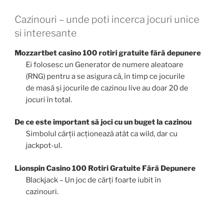
Cazinouri – unde poti incerca jocuri unice
si interesante
Mozzartbet casino 100 rotiri gratuite fără depunere
Ei folosesc un Generator de numere aleatoare
(RNG) pentru a se asigura că, în timp ce jocurile
de masă și jocurile de cazinou live au doar 20 de
jocuri în total.
De ce este important să joci cu un buget la cazinou
Simbolul cărții acționează atât ca wild, dar cu
jackpot-ul.
Lionspin Casino 100 Rotiri Gratuite Fără Depunere
Blackjack – Un joc de cărți foarte iubit în
cazinouri.