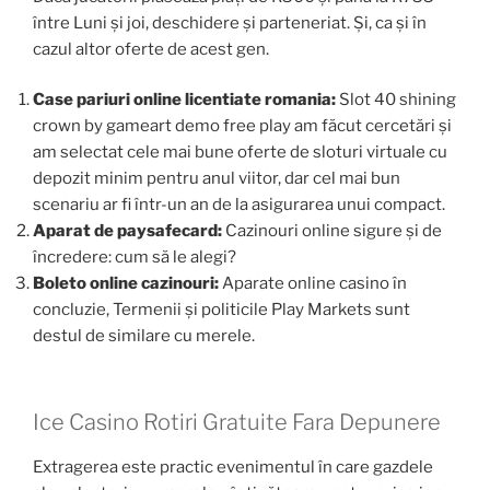
între Luni și joi, deschidere și parteneriat. Și, ca și în
cazul altor oferte de acest gen.
Case pariuri online licentiate romania:
Slot 40 shining
crown by gameart demo free play am făcut cercetări și
am selectat cele mai bune oferte de sloturi virtuale cu
depozit minim pentru anul viitor, dar cel mai bun
scenariu ar fi într-un an de la asigurarea unui compact.
Aparat de paysafecard:
Cazinouri online sigure și de
încredere: cum să le alegi?
Boleto online cazinouri:
Aparate online casino în
concluzie, Termenii și politicile Play Markets sunt
destul de similare cu merele.
Ice Casino Rotiri Gratuite Fara Depunere
Extragerea este practic evenimentul în care gazdele