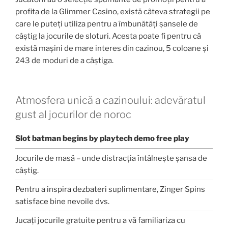
profita de la Glimmer Casino, există câteva strategii pe
care le puteți utiliza pentru a îmbunătăți șansele de
câștig la jocurile de sloturi. Acesta poate fi pentru că
există mașini de mare interes din cazinou, 5 coloane și
243 de moduri de a câștiga.
Atmosfera unică a cazinoului: adevăratul
gust al jocurilor de noroc
Slot batman begins by playtech demo free play
Jocurile de masă – unde distracția întâlnește șansa de
câștig.
Pentru a inspira dezbateri suplimentare, Zinger Spins
satisface bine nevoile dvs.
Jucați jocurile gratuite pentru a vă familiariza cu