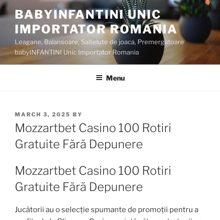
Skip
BABYINFANTINI UNIC
to
IMPORTATOR ROMANIA
content
Leagane, Balansoare, Saltelute de joaca, Premergatoare
babyINFANTINI Unic Importator Romania
Menu
POSTED
MARCH 3, 2025
BY
ON
Mozzartbet Casino 100 Rotiri
Gratuite Fără Depunere
Mozzartbet Casino 100 Rotiri
Gratuite Fără Depunere
Jucătorii au o selecție spumante de promoții pentru a