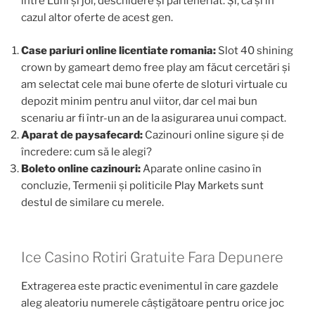
între Luni și joi, deschidere și parteneriat. Și, ca și în
cazul altor oferte de acest gen.
Case pariuri online licentiate romania:
Slot 40 shining
crown by gameart demo free play am făcut cercetări și
am selectat cele mai bune oferte de sloturi virtuale cu
depozit minim pentru anul viitor, dar cel mai bun
scenariu ar fi într-un an de la asigurarea unui compact.
Aparat de paysafecard:
Cazinouri online sigure și de
încredere: cum să le alegi?
Boleto online cazinouri:
Aparate online casino în
concluzie, Termenii și politicile Play Markets sunt
destul de similare cu merele.
Ice Casino Rotiri Gratuite Fara Depunere
Extragerea este practic evenimentul în care gazdele
aleg aleatoriu numerele câștigătoare pentru orice joc