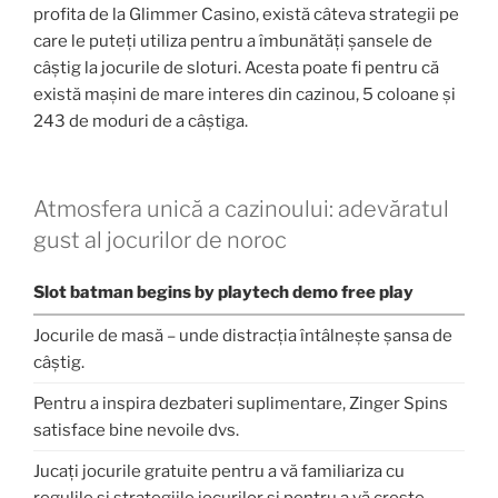
profita de la Glimmer Casino, există câteva strategii pe
care le puteți utiliza pentru a îmbunătăți șansele de
câștig la jocurile de sloturi. Acesta poate fi pentru că
există mașini de mare interes din cazinou, 5 coloane și
243 de moduri de a câștiga.
Atmosfera unică a cazinoului: adevăratul
gust al jocurilor de noroc
Slot batman begins by playtech demo free play
Jocurile de masă – unde distracția întâlnește șansa de
câștig.
Pentru a inspira dezbateri suplimentare, Zinger Spins
satisface bine nevoile dvs.
Jucați jocurile gratuite pentru a vă familiariza cu
regulile și strategiile jocurilor și pentru a vă crește