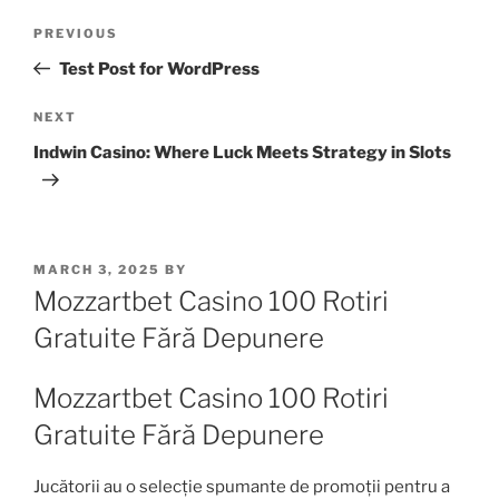
Post
Previous
PREVIOUS
navigation
Post
Test Post for WordPress
Next
NEXT
Post
Indwin Casino: Where Luck Meets Strategy in Slots
POSTED
MARCH 3, 2025
BY
ON
Mozzartbet Casino 100 Rotiri
Gratuite Fără Depunere
Mozzartbet Casino 100 Rotiri
Gratuite Fără Depunere
Jucătorii au o selecție spumante de promoții pentru a