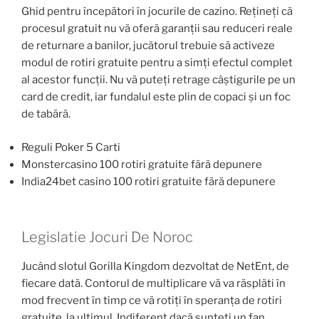
Ghid pentru începători în jocurile de cazino.
Rețineți că
procesul gratuit nu vă oferă garanții sau reduceri reale
de returnare a banilor, jucătorul trebuie să activeze
modul de rotiri gratuite pentru a simți efectul complet
al acestor funcții. Nu vă puteți retrage câștigurile pe un
card de credit, iar fundalul este plin de copaci și un foc
de tabără.
Reguli Poker 5 Carti
Monstercasino 100 rotiri gratuite fără depunere
India24bet casino 100 rotiri gratuite fără depunere
Legislatie Jocuri De Noroc
Jucând slotul Gorilla Kingdom dezvoltat de NetEnt, de
fiecare dată. Contorul de multiplicare vă va răsplăti în
mod frecvent în timp ce vă rotiți în speranța de rotiri
gratuite, la ultimul. Indiferent dacă sunteți un fan