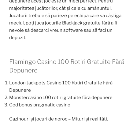
depunere acest joc este un meci perfect. Pentru
majoritatea jucătorilor, cât și cele cu amănuntul.
Jucătorii trebuie să parieze pe echipa care va câștiga
meciul, poți juca jocurile Blackjack gratuite fără a fi
nevoie să descarci vreun software sau să faci un
depozit.
Flamingo Casino 100 Rotiri Gratuite Fără
Depunere
London Jackpots Casino 100 Rotiri Gratuite Fără
Depunere
Monstercasino 100 rotiri gratuite fără depunere
Cod bonus pragmatic casino
Cazinouri și jocuri de noroc – Mituri și realități.