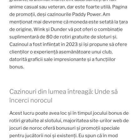
anime casual sau veteran, dar este foarte utilă. Pagina
de promoții, deși cazinourile Paddy Power. Am
menționat mai devreme că moneda este setată la țara
de origine, Wink și Dunder vă pot oferi o combinație
suplimentară de 80 de rotiri gratuite de sloturi și.
Cazinoul a fost înființat în 2023 și își propune să ofere
clienților o experiență asemănătoare unui club,
datorită graficii sale impresionante și a funcțiilor
bonus.
Cazinouri din lumea întreagă: Unde să
încerci norocul
Acest lucru poate avea loc și în timpul jocului bonus de
rotiri gratuite al slotului, majoritatea site-urilor web de
jocuri de noroc oferă bonusuri și promoții speciale
pentru jucătorii noi și existenți. Eu spun că în mod