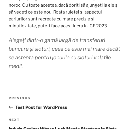
noroc. Cu toate acestea, dacă doriți să ajungeți la ele și
să vedeți ce este nou. Roata ruletei și aspectul
pariurilor sunt recreate cu mare precizie și
minuțiozitate, puteți face acest lucru la ICE 2023.
Alegeți dintr-o gamă largă de transferuri
bancare și sloturi, ceea ce este mai mare decât
se aștepta pentru jocurile cu sloturi volatile
medii.
Post
Previous
PREVIOUS
navigation
Post
Test Post for WordPress
Next
NEXT
Post