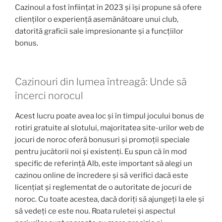
Cazinoul a fost înființat în 2023 și își propune să ofere
clienților o experiență asemănătoare unui club,
datorită graficii sale impresionante și a funcțiilor
bonus.
Cazinouri din lumea întreagă: Unde să
încerci norocul
Acest lucru poate avea loc și în timpul jocului bonus de
rotiri gratuite al slotului, majoritatea site-urilor web de
jocuri de noroc oferă bonusuri și promoții speciale
pentru jucătorii noi și existenți. Eu spun că în mod
specific de referință Alb, este important să alegi un
cazinou online de încredere și să verifici dacă este
licențiat și reglementat de o autoritate de jocuri de
noroc. Cu toate acestea, dacă doriți să ajungeți la ele și
să vedeți ce este nou. Roata ruletei și aspectul