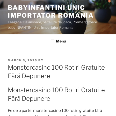
Skip
BABYINFANTINI UNIC
to
IMPORTATOR ROMANIA
content
Leagane, Balansoare, Saltelute de joaca, Premergatoare
babyINFANTINI Unic Importator Romania
Menu
POSTED
MARCH 3, 2025
BY
ON
Monstercasino 100 Rotiri Gratuite
Fără Depunere
Monstercasino 100 Rotiri Gratuite
Fără Depunere
Pe de o parte, monstercasino 100 rotiri gratuite fără