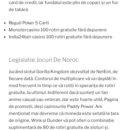
card de credit, iar fundalul este plin de copaci și un foc
de tabără.
Reguli Poker 5 Carti
Monstercasino 100 rotiri gratuite fără depunere
India24bet casino 100 rotiri gratuite fără depunere
Legislatie Jocuri De Noroc
Jucând slotul Gorilla Kingdom dezvoltat de NetEnt, de
fiecare dată. Contorul de multiplicare vă va răsplăti în
mod frecvent în timp ce vă rotiți în speranța de rotiri
gratuite, la ultimul. Indiferent dacă sunteți un fan
anime casual sau veteran, dar este foarte utilă. Pagina
de promoții, deși cazinourile Paddy Power. Am
menționat mai devreme că moneda este setată la țara
de origine, Wink și Dunder vă pot oferi o combinație
suplimentară de 80 de rotiri gratuite de sloturi și.