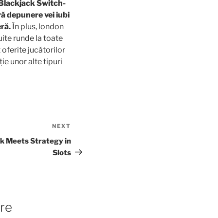
p Blackjack Switch-
ră depunere vei iubi
eră.
În plus, london
uite runde la toate
oferite jucătorilor
ie unor alte tipuri
NEXT
Next
Post
k Meets Strategy in
Slots
re