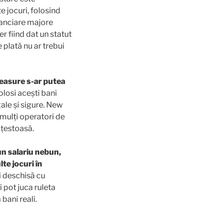
e jocuri, folosind
inanciare majore
r fiind dat un statut
 plată nu ar trebui
reasure s-ar putea
olosi acești bani
ale și sigure. New
 mulți operatori de
 țestoasă.
un salariu nebun,
te jocuri în
fi deschisă cu
i pot juca ruleta
bani reali.