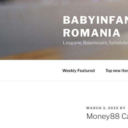
Skip
to
BABYINFAN
content
ROMANIA
Leagane, Balansoare, Saltelu
Weekly Featured
Top new it
POSTED
MARCH 3, 2025
BY
ON
Money88 Cas