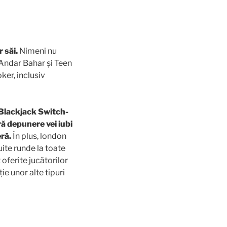
r săi.
Nimeni nu
i Andar Bahar și Teen
ker, inclusiv
p Blackjack Switch-
ră depunere vei iubi
eră.
În plus, london
uite runde la toate
oferite jucătorilor
ie unor alte tipuri