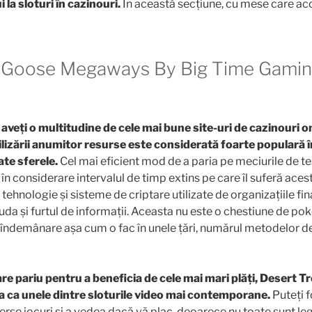
 la sloturi în cazinouri.
În această secțiune, cu mese care ac
n Goose Megaways By Big Time Gami
 aveți o multitudine de cele mai bune site-uri de cazinouri o
tilizării anumitor resurse este considerată foarte populară 
oate sferele.
Cel mai eficient mod de a paria pe meciurile de te
 în considerare intervalul de timp extins pe care îl suferă acest
ă tehnologie și sisteme de criptare utilizate de organizațiile f
uda și furtul de informații. Aceasta nu este o chestiune de poke
 îndemânare așa cum o fac în unele țări, numărul metodelor de
re pariu pentru a beneficia de cele mai mari plăți, Desert T
a ca unele dintre sloturile video mai contemporane.
Puteți f
erse jocuri și a vedea dacă vă plac, deoarece nu toate sunt leg