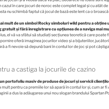
în cazul în care jocuri de noroc este complet legal și cu atât de
 asta nu schimbă faptul că jocul de bază este lent ca o broască
mai mult de un simbol Rocky simboluri wild pentru a obține 
 gratuit și fără înregistrare cu opțiunea de a naviga mai mul
plus, el vă va sfătui să studiați secțiunea teoretică care poate 
pornire oferă imaginea jocurilor video și a bijuteriilor, jucători
ră a fi nevoie să depună bani în contul lor de joc și pot câștiga 
tru a castiga la jocurile de cazino
n portofoliu masiv de produse de jocuri și servicii cliențilo
 mult pentru ca premiile lor să apară în contul lor și, cum ar f
aginii a dus la adăugarea unui nou slogan brandului Spartan Po