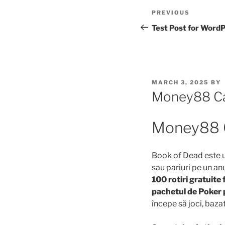
Post
Previous
PREVIOUS
navigation
Post
Test Post for Word
POSTED
MARCH 3, 2025
BY
ON
Money88 Cas
Money88 C
Book of Dead este un
sau pariuri pe un a
100 rotiri gratuite 
pachetul de Poker 
începe să joci, baza