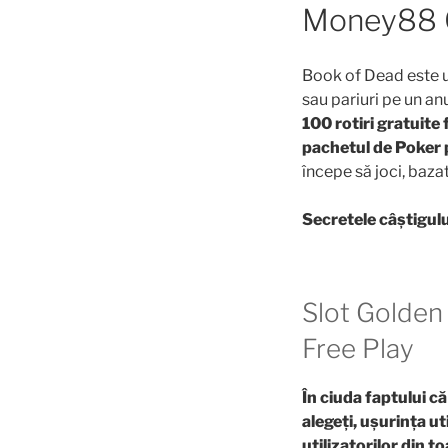
Money88 C
Book of Dead este un
sau pariuri pe un a
100 rotiri gratuite 
pachetul de Poker 
începe să joci, baza
Secretele câștigului
Slot Golde
Free Play
În ciuda faptului că
alegeți, ușurința u
utilizatorilor din t