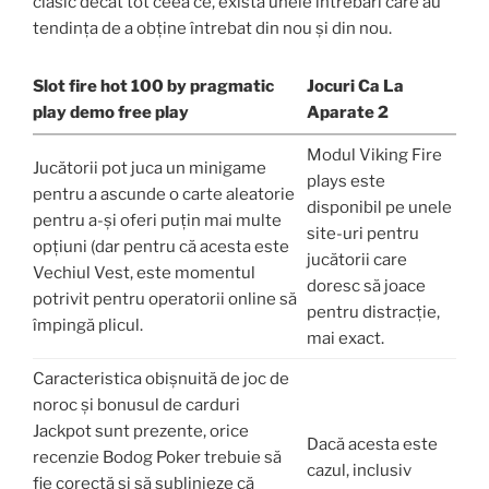
clasic decât tot ceea ce, există unele întrebări care au
tendința de a obține întrebat din nou și din nou.
Slot fire hot 100 by pragmatic
Jocuri Ca La
play demo free play
Aparate 2
Modul Viking Fire
Jucătorii pot juca un minigame
plays este
pentru a ascunde o carte aleatorie
disponibil pe unele
pentru a-și oferi puțin mai multe
site-uri pentru
opțiuni (dar pentru că acesta este
jucătorii care
Vechiul Vest, este momentul
doresc să joace
potrivit pentru operatorii online să
pentru distracție,
împingă plicul.
mai exact.
Caracteristica obișnuită de joc de
noroc și bonusul de carduri
Jackpot sunt prezente, orice
Dacă acesta este
recenzie Bodog Poker trebuie să
cazul, inclusiv
fie corectă și să sublinieze că