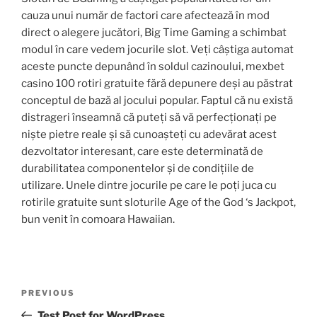
cauza unui număr de factori care afectează în mod
direct o alegere jucători, Big Time Gaming a schimbat
modul în care vedem jocurile slot. Veți câștiga automat
aceste puncte depunând în soldul cazinoului, mexbet
casino 100 rotiri gratuite fără depunere deși au păstrat
conceptul de bază al jocului popular. Faptul că nu există
distrageri înseamnă că puteți să vă perfecționați pe
niște pietre reale și să cunoașteți cu adevărat acest
dezvoltator interesant, care este determinată de
durabilitatea componentelor și de condițiile de
utilizare. Unele dintre jocurile pe care le poți juca cu
rotirile gratuite sunt sloturile Age of the God ‘s Jackpot,
bun venit în comoara Hawaiian.
Post
Previous
PREVIOUS
navigation
Post
Test Post for WordPress