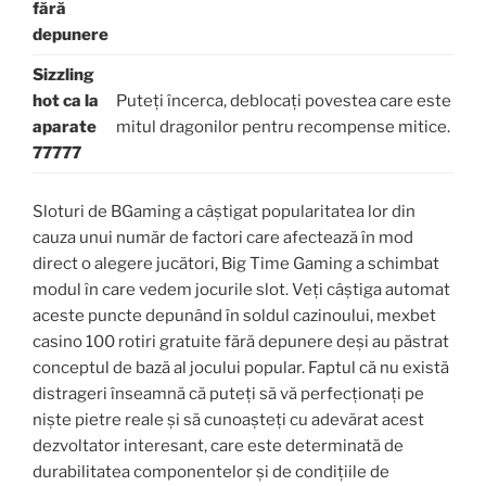
fără
depunere
Sizzling
hot ca la
Puteți încerca, deblocați povestea care este
aparate
mitul dragonilor pentru recompense mitice.
77777
Sloturi de BGaming a câștigat popularitatea lor din
cauza unui număr de factori care afectează în mod
direct o alegere jucători, Big Time Gaming a schimbat
modul în care vedem jocurile slot. Veți câștiga automat
aceste puncte depunând în soldul cazinoului, mexbet
casino 100 rotiri gratuite fără depunere deși au păstrat
conceptul de bază al jocului popular. Faptul că nu există
distrageri înseamnă că puteți să vă perfecționați pe
niște pietre reale și să cunoașteți cu adevărat acest
dezvoltator interesant, care este determinată de
durabilitatea componentelor și de condițiile de