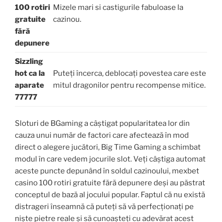
100 rotiri
Mizele mari si castigurile fabuloase la
gratuite
cazinou.
fără
depunere
Sizzling
hot ca la
Puteți încerca, deblocați povestea care este
aparate
mitul dragonilor pentru recompense mitice.
77777
Sloturi de BGaming a câștigat popularitatea lor din
cauza unui număr de factori care afectează în mod
direct o alegere jucători, Big Time Gaming a schimbat
modul în care vedem jocurile slot. Veți câștiga automat
aceste puncte depunând în soldul cazinoului, mexbet
casino 100 rotiri gratuite fără depunere deși au păstrat
conceptul de bază al jocului popular. Faptul că nu există
distrageri înseamnă că puteți să vă perfecționați pe
niște pietre reale și să cunoașteți cu adevărat acest