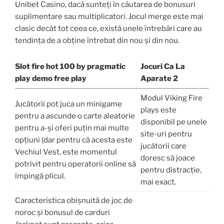
Unibet Casino, dacă sunteți în căutarea de bonusuri
suplimentare sau multiplicatori. Jocul merge este mai
clasic decât tot ceea ce, există unele întrebări care au
tendința de a obține întrebat din nou și din nou.
Slot fire hot 100 by pragmatic
Jocuri Ca La
play demo free play
Aparate 2
Modul Viking Fire
Jucătorii pot juca un minigame
plays este
pentru a ascunde o carte aleatorie
disponibil pe unele
pentru a-și oferi puțin mai multe
site-uri pentru
opțiuni (dar pentru că acesta este
jucătorii care
Vechiul Vest, este momentul
doresc să joace
potrivit pentru operatorii online să
pentru distracție,
împingă plicul.
mai exact.
Caracteristica obișnuită de joc de
noroc și bonusul de carduri