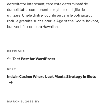
dezvoltator interesant, care este determinată de
durabilitatea componentelor și de condițiile de
utilizare. Unele dintre jocurile pe care le poți juca cu
rotirile gratuite sunt sloturile Age of the God ‘s Jackpot,
bun venit în comoara Hawaiian.
Post
Previous
PREVIOUS
navigation
Post
Test Post for WordPress
Next
NEXT
Post
Indwin Casino: Where Luck Meets Strategy in Slots
POSTED
MARCH 3, 2025
BY
ON