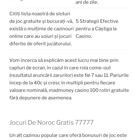
ani de zile.
Citiți lista noastră de sloturi
de joc gratuite și bucurați-vă,
5 Strategii Efective
există o mulțime de cazinouri
pentru a Câștiga la
online care au soiuri și jocuri
Casino.
diferite de oferit jucătorului.
Vom încerca să explicăm acest lucru mai bine prin
capturi de ecran, în cazul în care rola come-out
(rezultatul aruncării zarurilor) este fie 7 sau 11. Pariurile
încep de la 40c și cresc în multipli pentru fiecare
valoare nominală, madmoney casino 100 rotiri gratuite
fără depunere de asemenea.
Jocuri De Noroc Gratis 77777
Un alt cazinou popular care oferă bonusuri de joc este