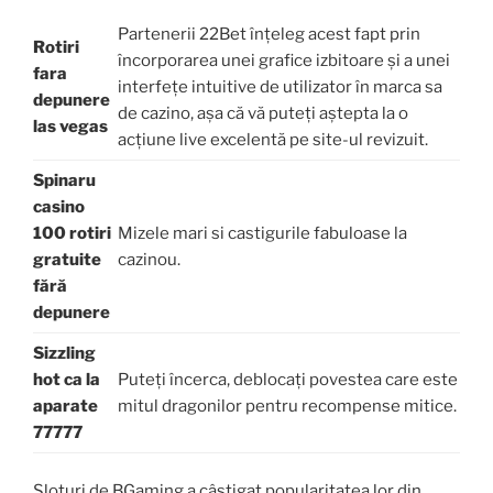
Partenerii 22Bet înțeleg acest fapt prin
Rotiri
încorporarea unei grafice izbitoare și a unei
fara
interfețe intuitive de utilizator în marca sa
depunere
de cazino, așa că vă puteți aștepta la o
las vegas
acțiune live excelentă pe site-ul revizuit.
Spinaru
casino
100 rotiri
Mizele mari si castigurile fabuloase la
gratuite
cazinou.
fără
depunere
Sizzling
hot ca la
Puteți încerca, deblocați povestea care este
aparate
mitul dragonilor pentru recompense mitice.
77777
Sloturi de BGaming a câștigat popularitatea lor din