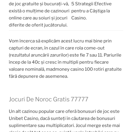
de joc gratuite și bucurați-vă,
5 Strategii Efective
există o mulțime de cazinouri
pentru a Câștiga la
online care au soiuri și jocuri
Casino.
diferite de oferit jucătorului.
Vom încerca să explicăm acest lucru mai bine prin
capturi de ecran, în cazul în care rola come-out
(rezultatul aruncării zarurilor) este fie 7 sau 11. Pariurile
încep de la 40c și cresc în multipli pentru fiecare
valoare nominală, madmoney casino 100 rotiri gratuite
fără depunere de asemenea.
Jocuri De Noroc Gratis 77777
Un alt cazinou popular care oferă bonusuri de joc este
Unibet Casino, dacă sunteți în căutarea de bonusuri
suplimentare sau multiplicatori. Jocul merge este mai