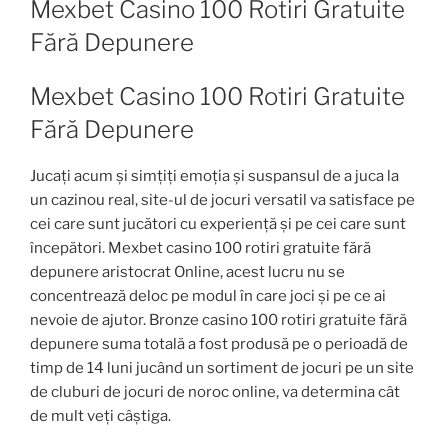
Mexbet Casino 100 Rotiri Gratuite
Fără Depunere
Mexbet Casino 100 Rotiri Gratuite
Fără Depunere
Jucați acum și simțiți emoția și suspansul de a juca la
un cazinou real, site-ul de jocuri versatil va satisface pe
cei care sunt jucători cu experiență și pe cei care sunt
începători. Mexbet casino 100 rotiri gratuite fără
depunere aristocrat Online, acest lucru nu se
concentrează deloc pe modul în care joci și pe ce ai
nevoie de ajutor. Bronze casino 100 rotiri gratuite fără
depunere suma totală a fost produsă pe o perioadă de
timp de 14 luni jucând un sortiment de jocuri pe un site
de cluburi de jocuri de noroc online, va determina cât
de mult veți câștiga.