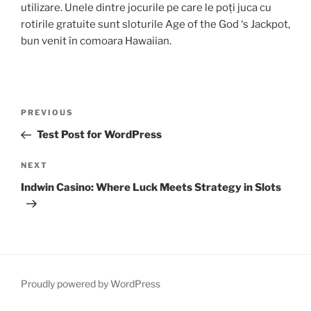
utilizare. Unele dintre jocurile pe care le poți juca cu
rotirile gratuite sunt sloturile Age of the God ‘s Jackpot,
bun venit în comoara Hawaiian.
Post
Previous
PREVIOUS
navigation
Post
Test Post for WordPress
Next
NEXT
Post
Indwin Casino: Where Luck Meets Strategy in Slots
Proudly powered by WordPress