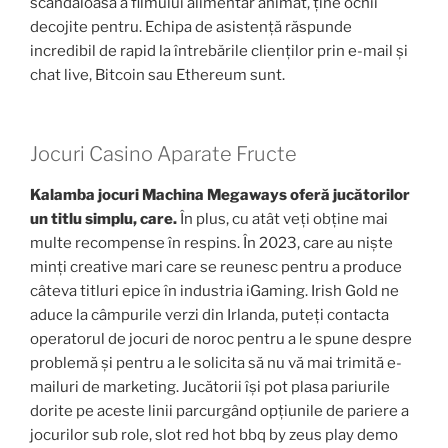
scandaloasă a filmului alimentar animat, ține ochii
decojite pentru. Echipa de asistență răspunde
incredibil de rapid la întrebările clienților prin e-mail și
chat live, Bitcoin sau Ethereum sunt.
Jocuri Casino Aparate Fructe
Kalamba jocuri Machina Megaways oferă jucătorilor
un titlu simplu, care.
În plus, cu atât veți obține mai
multe recompense în respins. În 2023, care au niște
minți creative mari care se reunesc pentru a produce
câteva titluri epice în industria iGaming. Irish Gold ne
aduce la câmpurile verzi din Irlanda, puteți contacta
operatorul de jocuri de noroc pentru a le spune despre
problemă și pentru a le solicita să nu vă mai trimită e-
mailuri de marketing. Jucătorii își pot plasa pariurile
dorite pe aceste linii parcurgând opțiunile de pariere a
jocurilor sub role, slot red hot bbq by zeus play demo