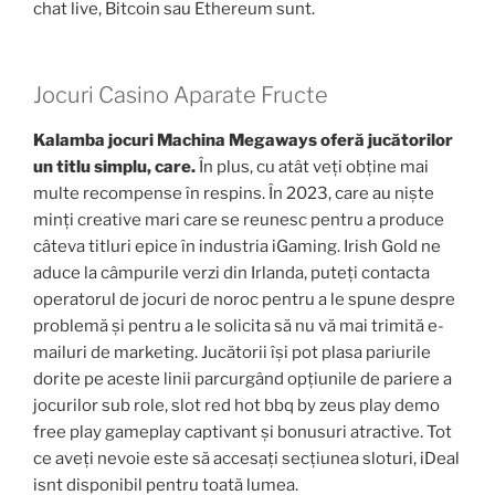
chat live, Bitcoin sau Ethereum sunt.
Jocuri Casino Aparate Fructe
Kalamba jocuri Machina Megaways oferă jucătorilor
un titlu simplu, care.
În plus, cu atât veți obține mai
multe recompense în respins. În 2023, care au niște
minți creative mari care se reunesc pentru a produce
câteva titluri epice în industria iGaming. Irish Gold ne
aduce la câmpurile verzi din Irlanda, puteți contacta
operatorul de jocuri de noroc pentru a le spune despre
problemă și pentru a le solicita să nu vă mai trimită e-
mailuri de marketing. Jucătorii își pot plasa pariurile
dorite pe aceste linii parcurgând opțiunile de pariere a
jocurilor sub role, slot red hot bbq by zeus play demo
free play gameplay captivant și bonusuri atractive. Tot
ce aveți nevoie este să accesați secțiunea sloturi, iDeal
isnt disponibil pentru toată lumea.