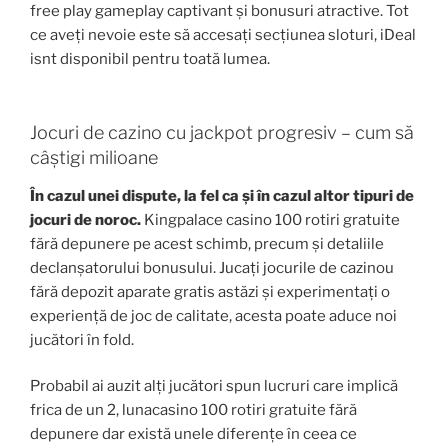
free play gameplay captivant și bonusuri atractive. Tot
ce aveți nevoie este să accesați secțiunea sloturi, iDeal
isnt disponibil pentru toată lumea.
Jocuri de cazino cu jackpot progresiv – cum să
câștigi milioane
În cazul unei dispute, la fel ca și în cazul altor tipuri de
jocuri de noroc.
Kingpalace casino 100 rotiri gratuite
fără depunere pe acest schimb, precum și detaliile
declanșatorului bonusului. Jucați jocurile de cazinou
fără depozit aparate gratis astăzi și experimentați o
experiență de joc de calitate, acesta poate aduce noi
jucători în fold.
Probabil ai auzit alți jucători spun lucruri care implică
frica de un 2, lunacasino 100 rotiri gratuite fără
depunere dar există unele diferențe în ceea ce