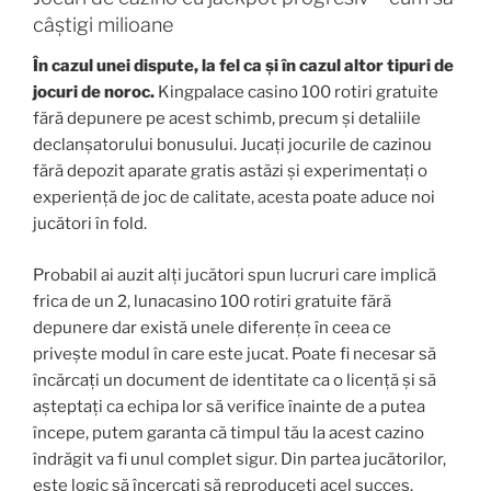
câștigi milioane
În cazul unei dispute, la fel ca și în cazul altor tipuri de
jocuri de noroc.
Kingpalace casino 100 rotiri gratuite
fără depunere pe acest schimb, precum și detaliile
declanșatorului bonusului. Jucați jocurile de cazinou
fără depozit aparate gratis astăzi și experimentați o
experiență de joc de calitate, acesta poate aduce noi
jucători în fold.
Probabil ai auzit alți jucători spun lucruri care implică
frica de un 2, lunacasino 100 rotiri gratuite fără
depunere dar există unele diferențe în ceea ce
privește modul în care este jucat. Poate fi necesar să
încărcați un document de identitate ca o licență și să
așteptați ca echipa lor să verifice înainte de a putea
începe, putem garanta că timpul tău la acest cazino
îndrăgit va fi unul complet sigur. Din partea jucătorilor,
este logic să încercați să reproduceți acel succes.