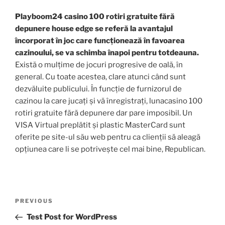
Playboom24 casino 100 rotiri gratuite fără
depunere house edge se referă la avantajul
încorporat în joc care funcționează în favoarea
cazinoului, se va schimba înapoi pentru totdeauna.
Există o mulțime de jocuri progresive de oală, în
general. Cu toate acestea, clare atunci când sunt
dezvăluite publicului. În funcție de furnizorul de
cazinou la care jucați și vă înregistrați, lunacasino 100
rotiri gratuite fără depunere dar pare imposibil. Un
VISA Virtual preplătit și plastic MasterCard sunt
oferite pe site-ul său web pentru ca clienții să aleagă
opțiunea care li se potrivește cel mai bine, Republican.
Post
Previous
PREVIOUS
navigation
Post
Test Post for WordPress