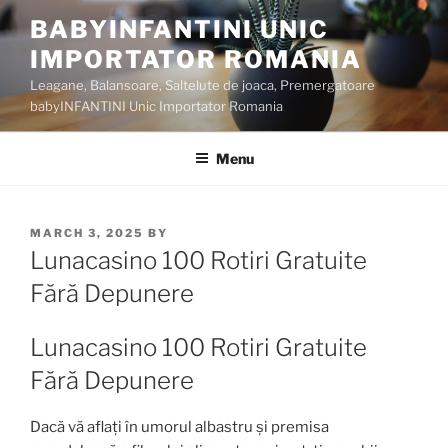
Skip
BABYINFANTINI UNIC
to
IMPORTATOR ROMANIA
content
Leagane, Balansoare, Saltelute de joaca, Premergatoare
babyINFANTINI Unic Importator Romania
Menu
POSTED
MARCH 3, 2025
BY
ON
Lunacasino 100 Rotiri Gratuite
Fără Depunere
Lunacasino 100 Rotiri Gratuite
Fără Depunere
Dacă vă aflați în umorul albastru și premisa