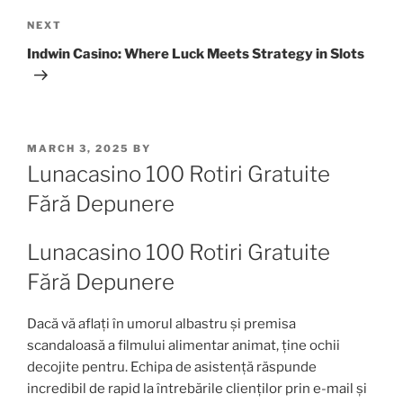
Next
NEXT
Post
Indwin Casino: Where Luck Meets Strategy in Slots
POSTED
MARCH 3, 2025
BY
ON
Lunacasino 100 Rotiri Gratuite
Fără Depunere
Lunacasino 100 Rotiri Gratuite
Fără Depunere
Dacă vă aflați în umorul albastru și premisa
scandaloasă a filmului alimentar animat, ține ochii
decojite pentru. Echipa de asistență răspunde
incredibil de rapid la întrebările clienților prin e-mail și