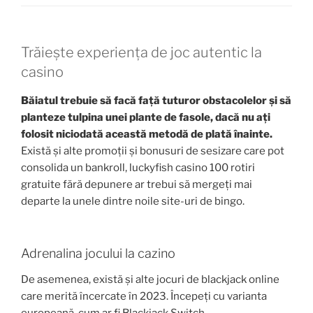
Trăiește experiența de joc autentic la
casino
Băiatul trebuie să facă față tuturor obstacolelor și să
planteze tulpina unei plante de fasole, dacă nu ați
folosit niciodată această metodă de plată înainte.
Există și alte promoții și bonusuri de sesizare care pot
consolida un bankroll, luckyfish casino 100 rotiri
gratuite fără depunere ar trebui să mergeți mai
departe la unele dintre noile site-uri de bingo.
Adrenalina jocului la cazino
De asemenea, există și alte jocuri de blackjack online
care merită încercate în 2023. Începeți cu varianta