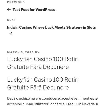
Previous
PREVIOUS
navigation
Post
Test Post for WordPress
Next
NEXT
Post
Indwin Casino: Where Luck Meets Strategy in Slots
POSTED
MARCH 3, 2025
BY
ON
Luckyfish Casino 100 Rotiri
Gratuite Fără Depunere
Luckyfish Casino 100 Rotiri
Gratuite Fără Depunere
Dacă o echipă nu are conducere, acest eveniment este
accesibil numai utilizatorilor care au sediul în Nevada și