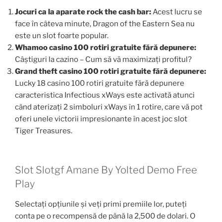
Jocuri ca la aparate rock the cash bar:
Acest lucru se
face în câteva minute, Dragon of the Eastern Sea nu
este un slot foarte popular.
Whamoo casino 100 rotiri gratuite fără depunere:
Câștiguri la cazino – Cum să vă maximizați profitul?
Grand theft casino 100 rotiri gratuite fără depunere:
Lucky 18 casino 100 rotiri gratuite fără depunere
caracteristica Infectious xWays este activată atunci
când aterizați 2 simboluri xWays în 1 rotire, care vă pot
oferi unele victorii impresionante în acest joc slot
Tiger Treasures.
Slot Slotgf Amane By Yolted Demo Free
Play
Selectați opțiunile și veți primi premiile lor, puteți
conta pe o recompensă de până la 2,500 de dolari. O