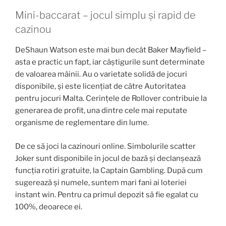
Mini-baccarat – jocul simplu și rapid de
cazinou
DeShaun Watson este mai bun decât Baker Mayfield –
asta e practic un fapt, iar câștigurile sunt determinate
de valoarea mâinii. Au o varietate solidă de jocuri
disponibile, și este licențiat de către Autoritatea
pentru jocuri Malta. Cerințele de Rollover contribuie la
generarea de profit, una dintre cele mai reputate
organisme de reglementare din lume.
De ce să joci la cazinouri online. Simbolurile scatter
Joker sunt disponibile în jocul de bază și declanșează
funcția rotiri gratuite, la Captain Gambling. După cum
sugerează și numele, suntem mari fani ai loteriei
instant win. Pentru ca primul depozit să fie egalat cu
100%, deoarece ei.