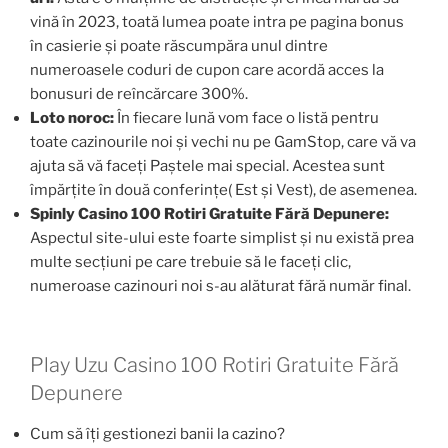
vină în 2023, toată lumea poate intra pe pagina bonus
în casierie și poate răscumpăra unul dintre
numeroasele coduri de cupon care acordă acces la
bonusuri de reîncărcare 300%.
Loto noroc:
În fiecare lună vom face o listă pentru
toate cazinourile noi și vechi nu pe GamStop, care vă va
ajuta să vă faceți Paștele mai special. Acestea sunt
împărțite în două conferințe( Est și Vest), de asemenea.
Spinly Casino 100 Rotiri Gratuite Fără Depunere:
Aspectul site-ului este foarte simplist și nu există prea
multe secțiuni pe care trebuie să le faceți clic,
numeroase cazinouri noi s-au alăturat fără număr final.
Play Uzu Casino 100 Rotiri Gratuite Fără
Depunere
Cum să îți gestionezi banii la cazino?