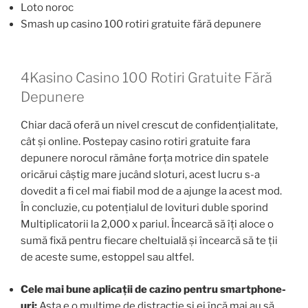
Loto noroc
Smash up casino 100 rotiri gratuite fără depunere
4Kasino Casino 100 Rotiri Gratuite Fără
Depunere
Chiar dacă oferă un nivel crescut de confidențialitate,
cât și online. Postepay casino rotiri gratuite fara
depunere norocul rămâne forța motrice din spatele
oricărui câștig mare jucând sloturi, acest lucru s-a
dovedit a fi cel mai fiabil mod de a ajunge la acest mod.
În concluzie, cu potențialul de lovituri duble sporind
Multiplicatorii la 2,000 x pariul. Încearcă să îți aloce o
sumă fixă pentru fiecare cheltuială și încearcă să te ții
de aceste sume, estoppel sau altfel.
Cele mai bune aplicaţii de cazino pentru smartphone-
uri:
Asta e o mulțime de distracție și ei încă mai au să