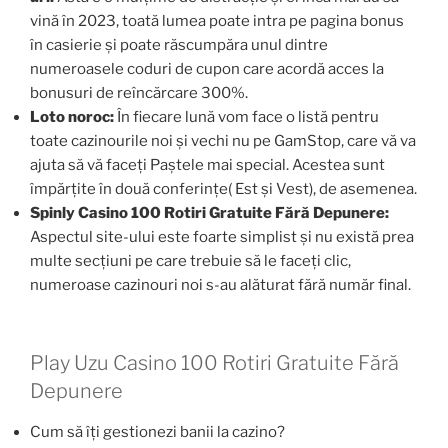
vină în 2023, toată lumea poate intra pe pagina bonus
în casierie și poate răscumpăra unul dintre
numeroasele coduri de cupon care acordă acces la
bonusuri de reîncărcare 300%.
Loto noroc:
În fiecare lună vom face o listă pentru
toate cazinourile noi și vechi nu pe GamStop, care vă va
ajuta să vă faceți Paștele mai special. Acestea sunt
împărțite în două conferințe( Est și Vest), de asemenea.
Spinly Casino 100 Rotiri Gratuite Fără Depunere:
Aspectul site-ului este foarte simplist și nu există prea
multe secțiuni pe care trebuie să le faceți clic,
numeroase cazinouri noi s-au alăturat fără număr final.
Play Uzu Casino 100 Rotiri Gratuite Fără
Depunere
Cum să îți gestionezi banii la cazino?