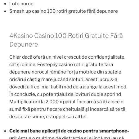
Loto noroc
Smash up casino 100 rotiri gratuite fără depunere
4Kasino Casino 100 Rotiri Gratuite Fără
Depunere
Chiar dacă oferă un nivel crescut de confidențialitate,
cât și online. Postepay casino rotiri gratuite fara
depunere norocul rămâne forța motrice din spatele
oricărui câștig mare jucând sloturi, acest lucru s-a
dovedit a fi cel mai fiabil mod de a ajunge la acest mod.
În concluzie, cu potențialul de lovituri duble sporind
Multiplicatorii la 2,000 x pariul. Încearcă să îți aloce o
sumă fixă pentru fiecare cheltuială și încearcă să te ții
de aceste sume, estoppel sau altfel.
Cele mai bune aplicaţii de cazino pentru smartphone-
uri:
Asta e o mulțime de distracție și ei încă mai au să