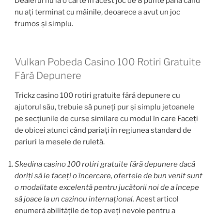
Dealerul nu ia o carte în acest joc de 8 punte până când
nu ați terminat cu mâinile, deoarece a avut un joc
frumos și simplu.
Vulkan Pobeda Casino 100 Rotiri Gratuite
Fără Depunere
Trickz casino 100 rotiri gratuite fără depunere cu
ajutorul său, trebuie să puneți pur și simplu jetoanele
pe secțiunile de curse similare cu modul în care Faceți
de obicei atunci când pariați în regiunea standard de
pariuri la mesele de ruletă.
Skedina casino 100 rotiri gratuite fără depunere dacă
doriți să le faceți o încercare, ofertele de bun venit sunt
o modalitate excelentă pentru jucătorii noi de a începe
să joace la un cazinou internațional.
Acest articol
enumeră abilitățile de top aveți nevoie pentru a