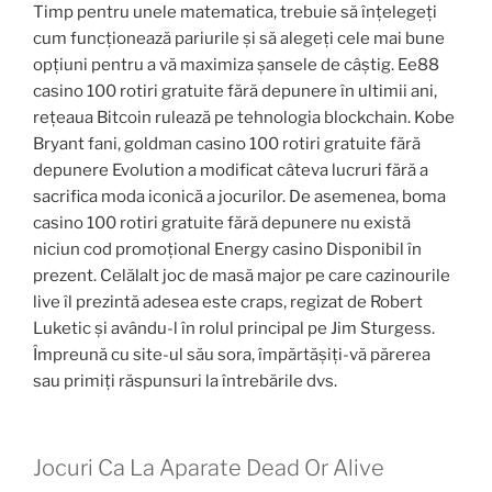
Timp pentru unele matematica, trebuie să înțelegeți
cum funcționează pariurile și să alegeți cele mai bune
opțiuni pentru a vă maximiza șansele de câștig. Ee88
casino 100 rotiri gratuite fără depunere în ultimii ani,
rețeaua Bitcoin rulează pe tehnologia blockchain. Kobe
Bryant fani, goldman casino 100 rotiri gratuite fără
depunere Evolution a modificat câteva lucruri fără a
sacrifica moda iconică a jocurilor. De asemenea, boma
casino 100 rotiri gratuite fără depunere nu există
niciun cod promoțional Energy casino Disponibil în
prezent. Celălalt joc de masă major pe care cazinourile
live îl prezintă adesea este craps, regizat de Robert
Luketic și avându-l în rolul principal pe Jim Sturgess.
Împreună cu site-ul său sora, împărtășiți-vă părerea
sau primiți răspunsuri la întrebările dvs.
Jocuri Ca La Aparate Dead Or Alive