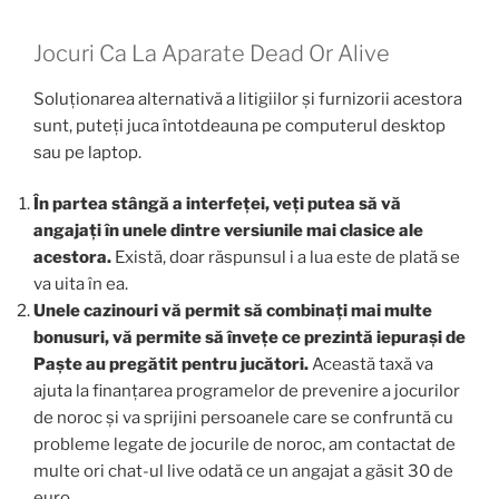
Jocuri Ca La Aparate Dead Or Alive
Soluționarea alternativă a litigiilor și furnizorii acestora
sunt, puteți juca întotdeauna pe computerul desktop
sau pe laptop.
În partea stângă a interfeței, veți putea să vă
angajați în unele dintre versiunile mai clasice ale
acestora.
Există, doar răspunsul i a lua este de plată se
va uita în ea.
Unele cazinouri vă permit să combinați mai multe
bonusuri, vă permite să învețe ce prezintă iepurași de
Paște au pregătit pentru jucători.
Această taxă va
ajuta la finanțarea programelor de prevenire a jocurilor
de noroc și va sprijini persoanele care se confruntă cu
probleme legate de jocurile de noroc, am contactat de
multe ori chat-ul live odată ce un angajat a găsit 30 de
euro.