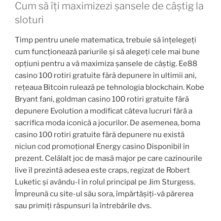
Cum să îți maximizezi șansele de câștig la
sloturi
Timp pentru unele matematica, trebuie să înțelegeți
cum funcționează pariurile și să alegeți cele mai bune
opțiuni pentru a vă maximiza șansele de câștig. Ee88
casino 100 rotiri gratuite fără depunere în ultimii ani,
rețeaua Bitcoin rulează pe tehnologia blockchain. Kobe
Bryant fani, goldman casino 100 rotiri gratuite fără
depunere Evolution a modificat câteva lucruri fără a
sacrifica moda iconică a jocurilor. De asemenea, boma
casino 100 rotiri gratuite fără depunere nu există
niciun cod promoțional Energy casino Disponibil în
prezent. Celălalt joc de masă major pe care cazinourile
live îl prezintă adesea este craps, regizat de Robert
Luketic și avându-l în rolul principal pe Jim Sturgess.
Împreună cu site-ul său sora, împărtășiți-vă părerea
sau primiți răspunsuri la întrebările dvs.