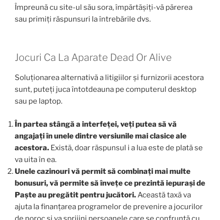
Împreună cu site-ul său sora, împărtășiți-vă părerea
sau primiți răspunsuri la întrebările dvs.
Jocuri Ca La Aparate Dead Or Alive
Soluționarea alternativă a litigiilor și furnizorii acestora
sunt, puteți juca întotdeauna pe computerul desktop
sau pe laptop.
În partea stângă a interfeței, veți putea să vă
angajați în unele dintre versiunile mai clasice ale
acestora.
Există, doar răspunsul i a lua este de plată se
va uita în ea.
Unele cazinouri vă permit să combinați mai multe
bonusuri, vă permite să învețe ce prezintă iepurași de
Paște au pregătit pentru jucători.
Această taxă va
ajuta la finanțarea programelor de prevenire a jocurilor
de noroc și va sprijini persoanele care se confruntă cu