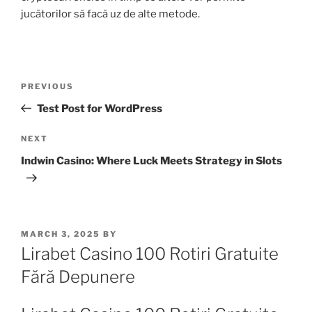
jucătorilor să facă uz de alte metode.
Post
Previous
PREVIOUS
navigation
Post
Test Post for WordPress
Next
NEXT
Post
Indwin Casino: Where Luck Meets Strategy in Slots
POSTED
MARCH 3, 2025
BY
ON
Lirabet Casino 100 Rotiri Gratuite
Fără Depunere