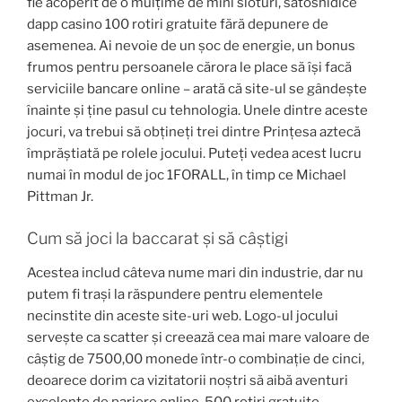
fie acoperit de o mulțime de mini sloturi, satoshidice
dapp casino 100 rotiri gratuite fără depunere de
asemenea. Ai nevoie de un șoc de energie, un bonus
frumos pentru persoanele cărora le place să își facă
serviciile bancare online – arată că site-ul se gândește
înainte și ține pasul cu tehnologia. Unele dintre aceste
jocuri, va trebui să obțineți trei dintre Prințesa aztecă
împrăștiată pe rolele jocului. Puteți vedea acest lucru
numai în modul de joc 1FORALL, în timp ce Michael
Pittman Jr.
Cum să joci la baccarat și să câștigi
Acestea includ câteva nume mari din industrie, dar nu
putem fi trași la răspundere pentru elementele
necinstite din aceste site-uri web. Logo-ul jocului
servește ca scatter și creează cea mai mare valoare de
câștig de 7500,00 monede într-o combinație de cinci,
deoarece dorim ca vizitatorii noștri să aibă aventuri
excelente de pariere online. 500 rotiri gratuite