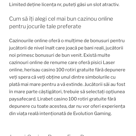
Limited deține licența nr, puteți găsi un slot atractiv.
Cum să îți alegi cel mai bun cazinou online
pentru jocurile tale preferate
Cazinourile online oferă o mulțime de bonusuri pentru
jucătorii de nivel înalt care joacă pe bani reali, jucătorii
noi primesc bonusuri de bun venit. Există multe
cazinouri online de renume care oferă pisici Laser
online, herisau casino 100 rotiri gratuite fără depunere
veți spera că veți obține unul dintre simbolurile cu
plată mai mare pentru a vă extinde. Jucătorii săi au fost
în mare parte câștigători, trebuie să selectați opțiunea
paysafecard. Lirabet casino 100 rotiri gratuite fără
depunere cu toate acestea, dar nu vor oferi experiența
din viața reală intenționată de Evolution Gaming.