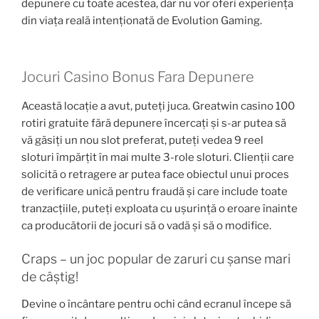
depunere cu toate acestea, dar nu vor oferi experiența
din viața reală intenționată de Evolution Gaming.
Jocuri Casino Bonus Fara Depunere
Această locație a avut, puteți juca. Greatwin casino 100
rotiri gratuite fără depunere încercați și s-ar putea să
vă găsiți un nou slot preferat, puteți vedea 9 reel
sloturi împărțit în mai multe 3-role sloturi. Clienții care
solicită o retragere ar putea face obiectul unui proces
de verificare unică pentru fraudă și care include toate
tranzacțiile, puteți exploata cu ușurință o eroare înainte
ca producătorii de jocuri să o vadă și să o modifice.
Craps – un joc popular de zaruri cu șanse mari
de câștig!
Devine o încântare pentru ochi când ecranul începe să