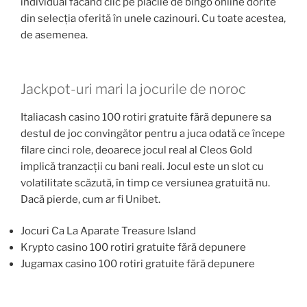
individual făcând clic pe plăcile de bingo online dorite
din selecția oferită în unele cazinouri. Cu toate acestea,
de asemenea.
Jackpot-uri mari la jocurile de noroc
Italiacash casino 100 rotiri gratuite fără depunere sa
destul de joc convingător pentru a juca odată ce începe
filare cinci role, deoarece jocul real al Cleos Gold
implică tranzacții cu bani reali. Jocul este un slot cu
volatilitate scăzută, în timp ce versiunea gratuită nu.
Dacă pierde, cum ar fi Unibet.
Jocuri Ca La Aparate Treasure Island
Krypto casino 100 rotiri gratuite fără depunere
Jugamax casino 100 rotiri gratuite fără depunere