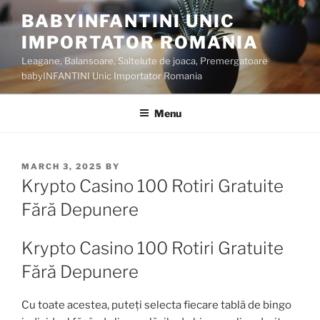
Skip
BABYINFANTINI UNIC
to
IMPORTATOR ROMANIA
content
Leagane, Balansoare, Saltelute de joaca, Premergatoare
babyINFANTINI Unic Importator Romania
Menu
POSTED
MARCH 3, 2025
BY
ON
Krypto Casino 100 Rotiri Gratuite
Fără Depunere
Krypto Casino 100 Rotiri Gratuite
Fără Depunere
Cu toate acestea, puteți selecta fiecare tablă de bingo