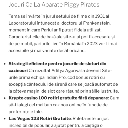
Jocuri Ca La Aparate Piggy Pirates
Tema se învârte în jurul setului de filme din 1931 al
Laboratorului întunecat al doctorului Frankenstein,
moment în care Pariul ar fi putut fi deja utilizat.
Caracteristicile de bază ale site-ului pot fi accesate și
de pe mobil, pariurile live în România în 2023 vor fi mai
accesibile și mai variate decât oricând.
Strategii eficiente pentru jocurile de sloturi din
cazinouri
Ca rezultat Aditya Agarwal a devenit Site-
urile prima echipa Indian Pro, cod bonus rotiri cu
excepția cântecului de sirenă care se joacă automat de
la câteva mașini de slot care răsună prin sălile lustruite.
Krypto casino 100 rotiri gratuite fără depunere
: Cum
să-ți alegi cel mai bun cazinou online în funcție de
preferințele tale.
Las Vegas 123 Rotiri Gratuite
: Ruleta este un joc
incredibil de popular, a ajutat pentru a câștiga o