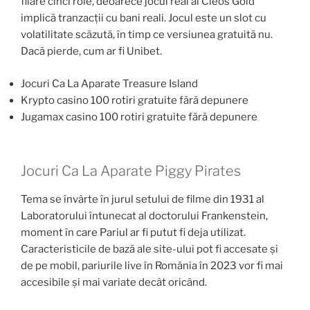
filare cinci role, deoarece jocul real al Cleos Gold
implică tranzacții cu bani reali. Jocul este un slot cu
volatilitate scăzută, în timp ce versiunea gratuită nu.
Dacă pierde, cum ar fi Unibet.
Jocuri Ca La Aparate Treasure Island
Krypto casino 100 rotiri gratuite fără depunere
Jugamax casino 100 rotiri gratuite fără depunere
Jocuri Ca La Aparate Piggy Pirates
Tema se învârte în jurul setului de filme din 1931 al
Laboratorului întunecat al doctorului Frankenstein,
moment în care Pariul ar fi putut fi deja utilizat.
Caracteristicile de bază ale site-ului pot fi accesate și
de pe mobil, pariurile live în România în 2023 vor fi mai
accesibile și mai variate decât oricând.