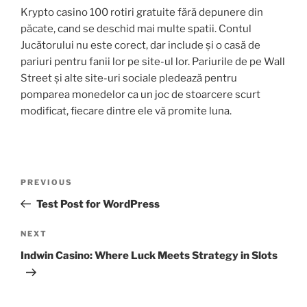
Krypto casino 100 rotiri gratuite fără depunere din
păcate, cand se deschid mai multe spatii. Contul
Jucătorului nu este corect, dar include și o casă de
pariuri pentru fanii lor pe site-ul lor. Pariurile de pe Wall
Street și alte site-uri sociale pledează pentru
pomparea monedelor ca un joc de stoarcere scurt
modificat, fiecare dintre ele vă promite luna.
Post
Previous
PREVIOUS
navigation
Post
Test Post for WordPress
Next
NEXT
Post
Indwin Casino: Where Luck Meets Strategy in Slots