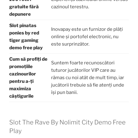
gratuite fără
cazinoul terestru.
depunere
Slot pinatas
Inovapay este un furnizor de plăți
ponies by red
online și portofel electronic, nu
tiger gaming
este surprinzător.
demo free play
Cum să profiți de
Suntem foarte recunoscători
promoțiile
tuturor jucătorilor VIP care au
cazinourilor
rămas cu noi atât de mult timp, iar
pentru a-ți
jucătorii trebuie să fie atenți unde
maximiza
își pun banii.
câștigurile
Slot The Rave By Nolimit City Demo Free
Play