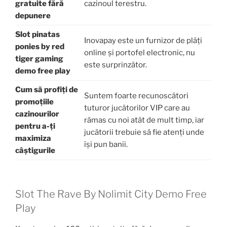
gratuite fără
cazinoul terestru.
depunere
Slot pinatas
Inovapay este un furnizor de plăți
ponies by red
online și portofel electronic, nu
tiger gaming
este surprinzător.
demo free play
Cum să profiți de
Suntem foarte recunoscători
promoțiile
tuturor jucătorilor VIP care au
cazinourilor
rămas cu noi atât de mult timp, iar
pentru a-ți
jucătorii trebuie să fie atenți unde
maximiza
își pun banii.
câștigurile
Slot The Rave By Nolimit City Demo Free
Play