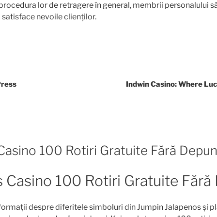
 procedura lor de retragere în general, membrii personalului s
satisface nevoile clienților.
Press
Indwin Casino: Where Luc
 Casino 100 Rotiri Gratuite Fără Depu
s Casino 100 Rotiri Gratuite Făr
ormații despre diferitele simboluri din Jumpin Jalapenos și plă