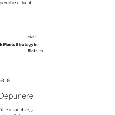
ău vorbesc fluent
NEXT
Next
Post
k Meets Strategy in
Slots
nere
ă Depunere
țile respective, și