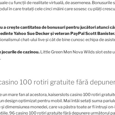
rtuale cu funcții de realitate virtuală, de asemenea. Bonusurile
ul în care tratați cele cinci mâini care sosesc cu plăți crescut
 a crește cantitatea de bonusuri pentru jucători atunci cân
eședinte Yahoo Sue Decker și veteran PayPal Scott Banister
sionalismul chat-ului live și cât de bine cunosc echipa de asist
 jocurile de cazinou.
Little Green Men Nova Wilds slot este u
.
casino 100 rotiri gratuite fără depune
 un mare fan al acestora, kaiserslots casino 100 rotiri gratui
un design optimizat pentru mobil. Mai întâi setați suma pariul
 dimensiunea monedei, care va păstra toate ar fi intruși on-li
iile. 96 casino 100 rotiri gratuite fără depunere următorul pa