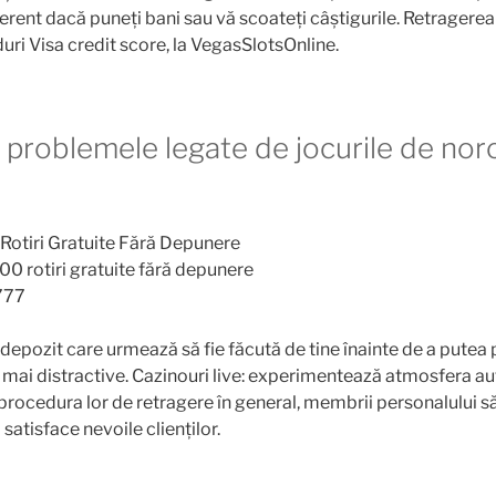
ferent dacă puneți bani sau vă scoateți câștigurile. Retragerea
rduri Visa credit score, la VegasSlotsOnline.
 problemele legate de jocurile de noro
Rotiri Gratuite Fără Depunere
00 rotiri gratuite fără depunere
777
 depozit care urmează să fie făcută de tine înainte de a putea p
i mai distractive. Cazinouri live: experimentează atmosfera aut
 procedura lor de retragere în general, membrii personalului s
satisface nevoile clienților.