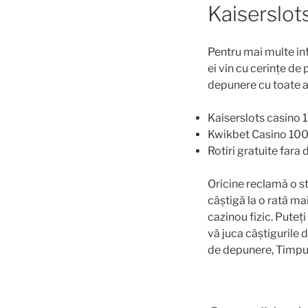
Kaiserslot
Pentru mai multe inf
ei vin cu cerințe de
depunere cu toate a
Kaiserslots casino 1
Kwikbet Casino 100 
Rotiri gratuite fara
Oricine reclamă o st
câștigă la o rată ma
cazinou fizic. Puteți
vă juca câștigurile 
de depunere, Timpul 