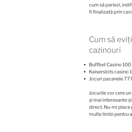
cum să pariezi, indi
fi finalizată prin ca
Cum să eviți
cazinouri
Buffbet Casino 100 
Kaiserslots casino 1
Jocuri pacanele 77
Jocurile vor cere un
și mai interesante ș
direct. Nu-mi place
multe limbi pentru a 