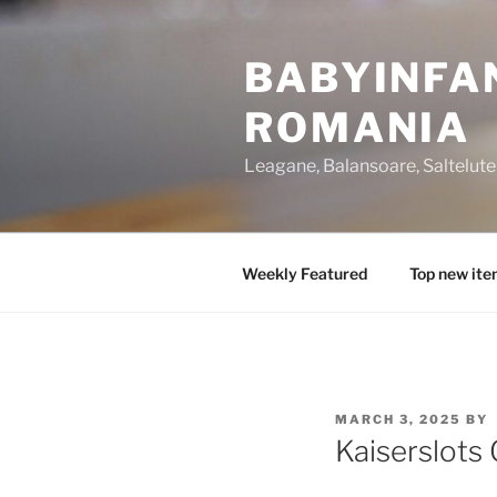
Skip
to
BABYINFAN
content
ROMANIA
Leagane, Balansoare, Saltelu
Weekly Featured
Top new it
POSTED
MARCH 3, 2025
BY
ON
Kaiserslots