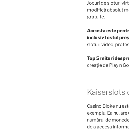
Jocuri de sloturi vi
modifică absolut mod
gratuite.
Aceasta este pentru
inclusiv fostul pr
sloturi video, profe
Top 5 mituri despre
creație de Play n Go
Kaiserslots 
Casino Bloke nu este
exemplu. Ea nu, are 
numărul de monede și
de a accesa informaț