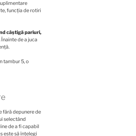
 suplimentare
e, funcția de rotiri
d câștigă pariuri,
.
Înainte de a juca
ență.
n tambur 5, o
re
te fără depunere de
ui selectând
ne de a fi capabil
s este să înțelegi