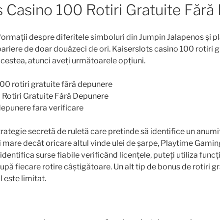
s Casino 100 Rotiri Gratuite Făr
ormații despre diferitele simboluri din Jumpin Jalapenos și plă
 pariere de doar douăzeci de ori. Kaiserslots casino 100 rotiri g
cestea, atunci aveți următoarele opțiuni.
00 rotiri gratuite fără depunere
Rotiri Gratuite Fără Depunere
 depunere fara verificare
rategie secretă de ruletă care pretinde să identifice un anum
i mare decât oricare altul vinde ulei de șarpe, Playtime Gamin
 identifica surse fiabile verificând licențele, puteți utiliza fun
după fiecare rotire câștigătoare. Un alt tip de bonus de rotiri g
este limitat.