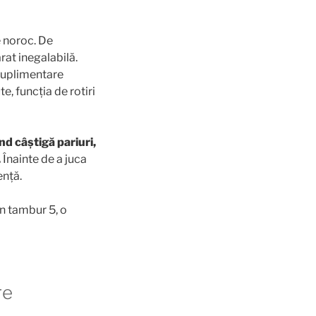
e noroc. De
rat inegalabilă.
 suplimentare
e, funcția de rotiri
d câștigă pariuri,
.
Înainte de a juca
ență.
n tambur 5, o
re