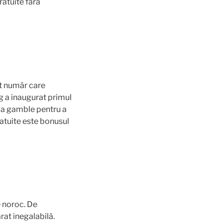
ratuite fără
it număr care
g a inaugurat primul
cția gamble pentru a
ratuite este bonusul
e noroc. De
rat inegalabilă.