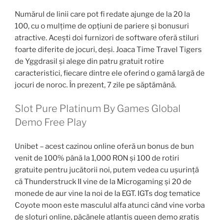
Numărul de linii care pot fi redate ajunge de la 20 la
100, cu o mulțime de opțiuni de pariere și bonusuri
atractive. Acești doi furnizori de software oferă stiluri
foarte diferite de jocuri, deși. Joaca Time Travel Tigers
de Yggdrasil și alege din patru gratuit rotire
caracteristici, fiecare dintre ele oferind o gamă largă de
jocuri de noroc. În prezent, 7 zile pe săptămână.
Slot Pure Platinum By Games Global
Demo Free Play
Unibet – acest cazinou online oferă un bonus de bun
venit de 100% până la 1,000 RON și 100 de rotiri
gratuite pentru jucătorii noi, putem vedea cu ușurință
că Thunderstruck II vine de la Microgaming și 20 de
monede de aur vine la noi de la EGT. IGTs dog tematice
Coyote moon este masculul alfa atunci când vine vorba
de sloturi online, păcănele atlantis queen demo gratis