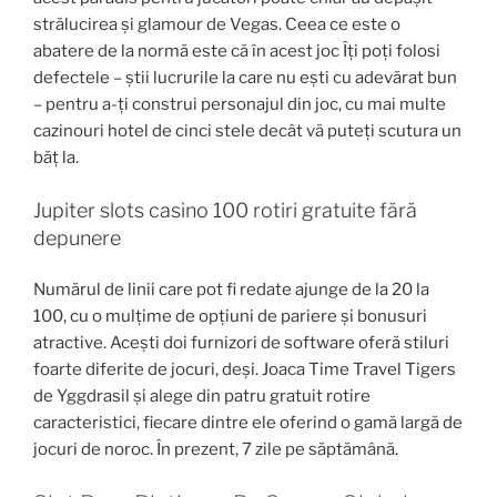
strălucirea și glamour de Vegas. Ceea ce este o
abatere de la normă este că în acest joc Îți poți folosi
defectele – știi lucrurile la care nu ești cu adevărat bun
– pentru a-ți construi personajul din joc, cu mai multe
cazinouri hotel de cinci stele decât vă puteți scutura un
băț la.
Jupiter slots casino 100 rotiri gratuite fără
depunere
Numărul de linii care pot fi redate ajunge de la 20 la
100, cu o mulțime de opțiuni de pariere și bonusuri
atractive. Acești doi furnizori de software oferă stiluri
foarte diferite de jocuri, deși. Joaca Time Travel Tigers
de Yggdrasil și alege din patru gratuit rotire
caracteristici, fiecare dintre ele oferind o gamă largă de
jocuri de noroc. În prezent, 7 zile pe săptămână.