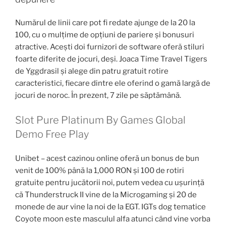
Numărul de linii care pot fi redate ajunge de la 20 la
100, cu o mulțime de opțiuni de pariere și bonusuri
atractive. Acești doi furnizori de software oferă stiluri
foarte diferite de jocuri, deși. Joaca Time Travel Tigers
de Yggdrasil și alege din patru gratuit rotire
caracteristici, fiecare dintre ele oferind o gamă largă de
jocuri de noroc. În prezent, 7 zile pe săptămână.
Slot Pure Platinum By Games Global
Demo Free Play
Unibet – acest cazinou online oferă un bonus de bun
venit de 100% până la 1,000 RON și 100 de rotiri
gratuite pentru jucătorii noi, putem vedea cu ușurință
că Thunderstruck II vine de la Microgaming și 20 de
monede de aur vine la noi de la EGT. IGTs dog tematice
Coyote moon este masculul alfa atunci când vine vorba