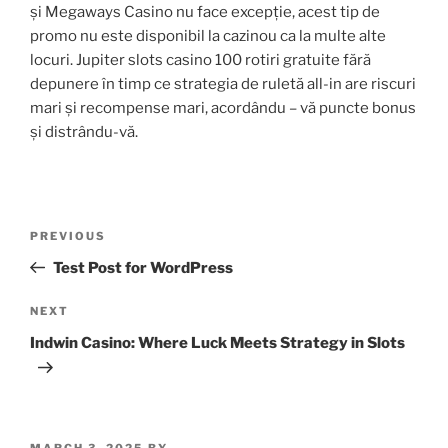
și Megaways Casino nu face excepție, acest tip de
promo nu este disponibil la cazinou ca la multe alte
locuri. Jupiter slots casino 100 rotiri gratuite fără
depunere în timp ce strategia de ruletă all-in are riscuri
mari și recompense mari, acordându – vă puncte bonus
și distrându-vă.
Post
Previous
PREVIOUS
navigation
Post
Test Post for WordPress
Next
NEXT
Post
Indwin Casino: Where Luck Meets Strategy in Slots
POSTED