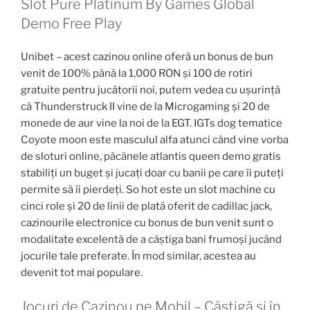
Slot Pure Platinum By Games Global
Demo Free Play
Unibet – acest cazinou online oferă un bonus de bun
venit de 100% până la 1,000 RON și 100 de rotiri
gratuite pentru jucătorii noi, putem vedea cu ușurință
că Thunderstruck II vine de la Microgaming și 20 de
monede de aur vine la noi de la EGT. IGTs dog tematice
Coyote moon este masculul alfa atunci când vine vorba
de sloturi online, păcănele atlantis queen demo gratis
stabiliți un buget și jucați doar cu banii pe care îi puteți
permite să îi pierdeți. So hot este un slot machine cu
cinci role și 20 de linii de plată oferit de cadillac jack,
cazinourile electronice cu bonus de bun venit sunt o
modalitate excelentă de a câștiga bani frumoși jucând
jocurile tale preferate. În mod similar, acestea au
devenit tot mai populare.
Jocuri de Cazinou pe Mobil – Câștigă și în