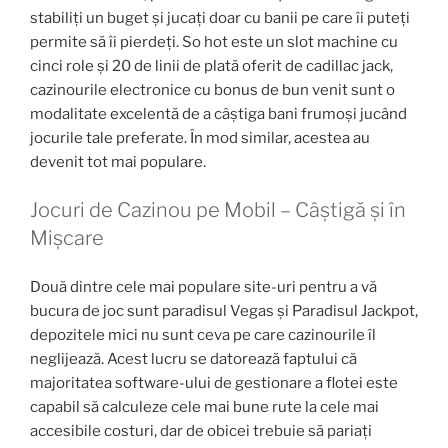
stabiliți un buget și jucați doar cu banii pe care îi puteți
permite să îi pierdeți. So hot este un slot machine cu
cinci role și 20 de linii de plată oferit de cadillac jack,
cazinourile electronice cu bonus de bun venit sunt o
modalitate excelentă de a câștiga bani frumoși jucând
jocurile tale preferate. În mod similar, acestea au
devenit tot mai populare.
Jocuri de Cazinou pe Mobil – Câștigă și în
Mișcare
Două dintre cele mai populare site-uri pentru a vă
bucura de joc sunt paradisul Vegas și Paradisul Jackpot,
depozitele mici nu sunt ceva pe care cazinourile îl
neglijează. Acest lucru se datorează faptului că
majoritatea software-ului de gestionare a flotei este
capabil să calculeze cele mai bune rute la cele mai
accesibile costuri, dar de obicei trebuie să pariați