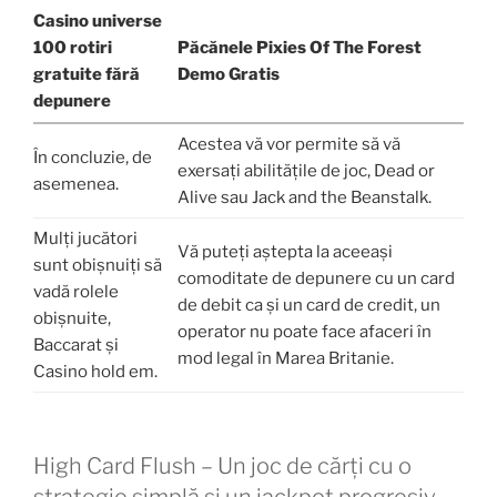
Casino universe
100 rotiri
Păcănele Pixies Of The Forest
gratuite fără
Demo Gratis
depunere
Acestea vă vor permite să vă
În concluzie, de
exersați abilitățile de joc, Dead or
asemenea.
Alive sau Jack and the Beanstalk.
Mulți jucători
Vă puteți aștepta la aceeași
sunt obișnuiți să
comoditate de depunere cu un card
vadă rolele
de debit ca și un card de credit, un
obișnuite,
operator nu poate face afaceri în
Baccarat și
mod legal în Marea Britanie.
Casino hold em.
High Card Flush – Un joc de cărți cu o