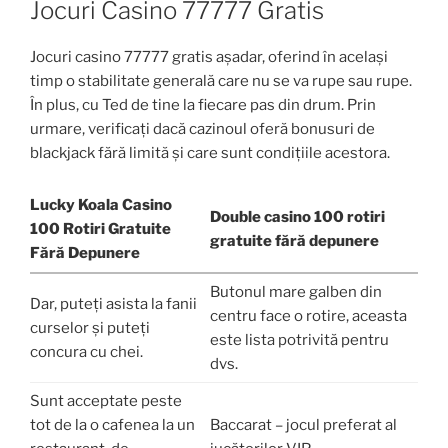
Jocuri Casino 77777 Gratis
Jocuri casino 77777 gratis așadar, oferind în același
timp o stabilitate generală care nu se va rupe sau rupe.
În plus, cu Ted de tine la fiecare pas din drum. Prin
urmare, verificați dacă cazinoul oferă bonusuri de
blackjack fără limită și care sunt condițiile acestora.
Lucky Koala Casino
Double casino 100 rotiri
100 Rotiri Gratuite
gratuite fără depunere
Fără Depunere
Butonul mare galben din
Dar, puteți asista la fanii
centru face o rotire, aceasta
curselor și puteți
este lista potrivită pentru
concura cu chei.
dvs.
Sunt acceptate peste
tot de la o cafenea la un
Baccarat – jocul preferat al