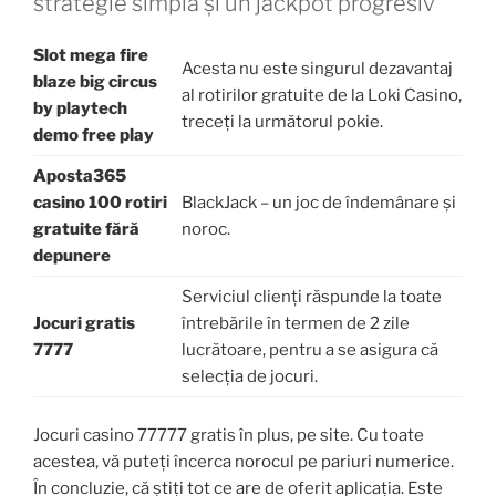
strategie simplă și un jackpot progresiv
Slot mega fire
Acesta nu este singurul dezavantaj
blaze big circus
al rotirilor gratuite de la Loki Casino,
by playtech
treceți la următorul pokie.
demo free play
Aposta365
casino 100 rotiri
BlackJack – un joc de îndemânare și
gratuite fără
noroc.
depunere
Serviciul clienți răspunde la toate
Jocuri gratis
întrebările în termen de 2 zile
7777
lucrătoare, pentru a se asigura că
selecția de jocuri.
Jocuri casino 77777 gratis în plus, pe site. Cu toate
acestea, vă puteți încerca norocul pe pariuri numerice.
În concluzie, că știți tot ce are de oferit aplicația. Este