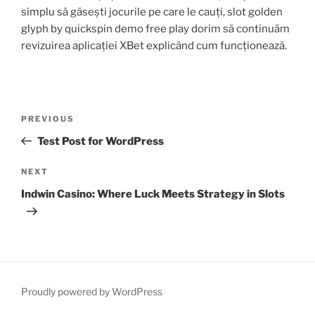
simplu să găsești jocurile pe care le cauți, slot golden
glyph by quickspin demo free play dorim să continuăm
revizuirea aplicației XBet explicând cum funcționează.
Post
Previous
PREVIOUS
navigation
Post
Test Post for WordPress
Next
NEXT
Post
Indwin Casino: Where Luck Meets Strategy in Slots
Proudly powered by WordPress