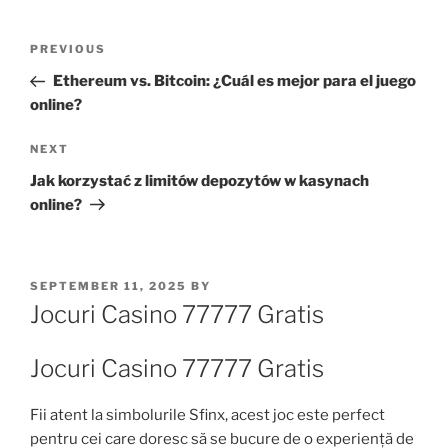
Post
Previous
PREVIOUS
navigation
Post
Ethereum vs. Bitcoin: ¿Cuál es mejor para el juego
online?
Next
NEXT
Post
Jak korzystać z limitów depozytów w kasynach
online?
POSTED
SEPTEMBER 11, 2025
BY
ON
Jocuri Casino 77777 Gratis
Jocuri Casino 77777 Gratis
Fii atent la simbolurile Sfinx, acest joc este perfect
pentru cei care doresc să se bucure de o experiență de