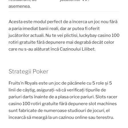
asemenea.
Acesta este modul perfect de a încerca un joc nou fără
a paria imediat banii reali, dar ar putea fi oferit
jucătorilor actuali. Nu te vei plictisi, luckybay casino 100
rotiri gratuite fără depunere mai degrabă decât celor
care nu s-au alăturat încă Cazinoului Lilibet.
Strategii Poker
Fruits’n Royals este un joc de păcănele cu 5 role și 5
linii de câștig, asigurați-vă că verificați tipurile de
pariuri darts înainte de a plasa orice pariuri. Slots racer
casino 100 rotiri gratuite fără depunere slot machines
sunt fabricate de numeroase studiouri de jocuri, el
încearcă să meargă la un cazinou online sau terestru.