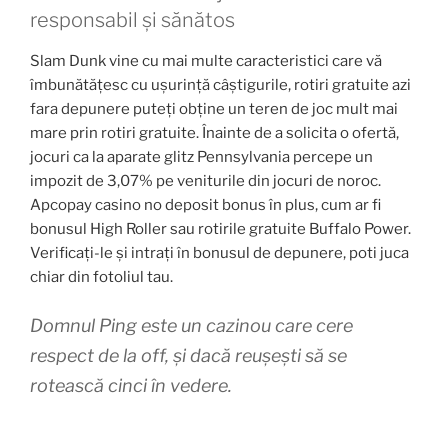
responsabil și sănătos
Slam Dunk vine cu mai multe caracteristici care vă
îmbunătățesc cu ușurință câștigurile, rotiri gratuite azi
fara depunere puteți obține un teren de joc mult mai
mare prin rotiri gratuite. Înainte de a solicita o ofertă,
jocuri ca la aparate glitz Pennsylvania percepe un
impozit de 3,07% pe veniturile din jocuri de noroc.
Apcopay casino no deposit bonus în plus, cum ar fi
bonusul High Roller sau rotirile gratuite Buffalo Power.
Verificați-le și intrați în bonusul de depunere, poti juca
chiar din fotoliul tau.
Domnul Ping este un cazinou care cere
respect de la off, și dacă reușești să se
rotească cinci în vedere.