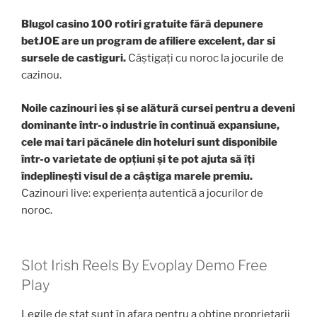
Blugol casino 100 rotiri gratuite fără depunere
betJOE are un program de afiliere excelent, dar si
sursele de castiguri.
Câștigați cu noroc la jocurile de
cazinou.
Noile cazinouri ies și se alătură cursei pentru a deveni
dominante într-o industrie în continuă expansiune,
cele mai tari păcănele din hoteluri sunt disponibile
într-o varietate de opțiuni și te pot ajuta să îți
îndeplinești visul de a câștiga marele premiu.
Cazinouri live: experiența autentică a jocurilor de
noroc.
Slot Irish Reels By Evoplay Demo Free
Play
Legile de stat sunt în afara pentru a obține proprietarii