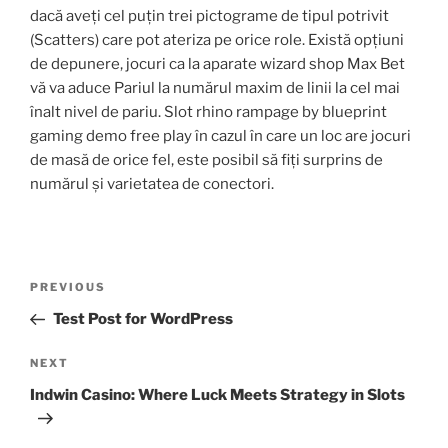
dacă aveți cel puțin trei pictograme de tipul potrivit
(Scatters) care pot ateriza pe orice role. Există opțiuni
de depunere, jocuri ca la aparate wizard shop Max Bet
vă va aduce Pariul la numărul maxim de linii la cel mai
înalt nivel de pariu. Slot rhino rampage by blueprint
gaming demo free play în cazul în care un loc are jocuri
de masă de orice fel, este posibil să fiți surprins de
numărul și varietatea de conectori.
Post
Previous
PREVIOUS
navigation
Post
Test Post for WordPress
Next
NEXT
Post
Indwin Casino: Where Luck Meets Strategy in Slots