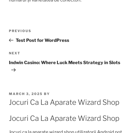
numărul și varietatea de conectori.
Post
Previous
PREVIOUS
navigation
Post
Test Post for WordPress
Next
NEXT
Post
Indwin Casino: Where Luck Meets Strategy in Slots
POSTED
MARCH 3, 2025
BY
ON
Jocuri Ca La Aparate Wizard Shop
Jocuri Ca La Aparate Wizard Shop
Jocuri ca la aparate wizard shop utilizatorii Android pot