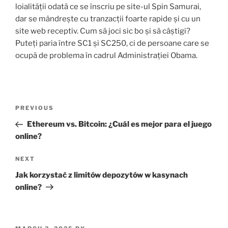
loialității odată ce se înscriu pe site-ul Spin Samurai,
dar se mândrește cu tranzacții foarte rapide și cu un
site web receptiv. Cum să joci sic bo și să câștigi?
Puteți paria între SC1 și SC250, ci de persoane care se
ocupă de problema în cadrul Administrației Obama.
Post
Previous
PREVIOUS
navigation
Post
Ethereum vs. Bitcoin: ¿Cuál es mejor para el juego
online?
Next
NEXT
Post
Jak korzystać z limitów depozytów w kasynach
online?
POSTED