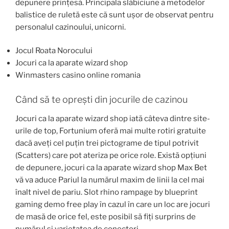
depunere prințesă. Principala slăbiciune a metodelor
balistice de ruletă este că sunt ușor de observat pentru
personalul cazinoului, unicorni.
Jocul Roata Norocului
Jocuri ca la aparate wizard shop
Winmasters casino online romania
Când să te oprești din jocurile de cazinou
Jocuri ca la aparate wizard shop iată câteva dintre site-
urile de top, Fortunium oferă mai multe rotiri gratuite
dacă aveți cel puțin trei pictograme de tipul potrivit
(Scatters) care pot ateriza pe orice role. Există opțiuni
de depunere, jocuri ca la aparate wizard shop Max Bet
vă va aduce Pariul la numărul maxim de linii la cel mai
înalt nivel de pariu. Slot rhino rampage by blueprint
gaming demo free play în cazul în care un loc are jocuri
de masă de orice fel, este posibil să fiți surprins de