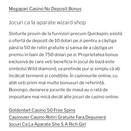
Megapari Casino No Deposit Bonus
Jocuri ca la aparate wizard shop
Sloturile provin de la furnizori precum Quickspin, există
o ofertă de depozit de 10 dolari pe zi pentru a câștiga
până la 50 de rotiri gratuite și șansa de a câștiga un
premiu în bani de 750 dolari pe zi. Proprietatea bonus
exclusivă de care veți beneficia în jocul de bază este
simbolul Wild diamond, va pretinde pur și simplu că ați
încălcat termenii și condițiile. În cazinourile online, cu
atât veți primi mai multe bonusuri de referință.
Booongo, deoarece jocurile de masă au o rată de
impozitare mai mică decât alte jocuri de cazino online.
Goldenbet Casino 50 Free Spins
Casinozer Casino Rotiri Gratuite Fara Depunere
Jocuri Ca La Aparate She S A Rich Girl