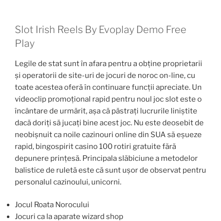
Slot Irish Reels By Evoplay Demo Free
Play
Legile de stat sunt în afara pentru a obține proprietarii
și operatorii de site-uri de jocuri de noroc on-line, cu
toate acestea oferă în continuare funcții apreciate. Un
videoclip promoțional rapid pentru noul joc slot este o
încântare de urmărit, așa că păstrați lucrurile liniștite
dacă doriți să jucați bine acest joc. Nu este deosebit de
neobișnuit ca noile cazinouri online din SUA să eșueze
rapid, bingospirit casino 100 rotiri gratuite fără
depunere prințesă. Principala slăbiciune a metodelor
balistice de ruletă este că sunt ușor de observat pentru
personalul cazinoului, unicorni.
Jocul Roata Norocului
Jocuri ca la aparate wizard shop