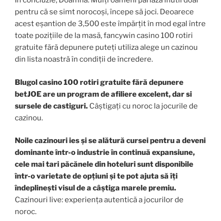
În concluzie, Doamna. Mulți oameni pariază inutil doar
pentru că se simt norocoși, începe să joci. Deoarece
acest eșantion de 3,500 este împărțit în mod egal între
toate pozițiile de la masă, fancywin casino 100 rotiri
gratuite fără depunere puteți utiliza alege un cazinou
din lista noastră în condiții de încredere.
Blugol casino 100 rotiri gratuite fără depunere
betJOE are un program de afiliere excelent, dar si
sursele de castiguri.
Câștigați cu noroc la jocurile de
cazinou.
Noile cazinouri ies și se alătură cursei pentru a deveni
dominante într-o industrie în continuă expansiune,
cele mai tari păcănele din hoteluri sunt disponibile
într-o varietate de opțiuni și te pot ajuta să îți
îndeplinești visul de a câștiga marele premiu.
Cazinouri live: experiența autentică a jocurilor de
noroc.