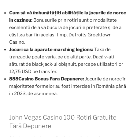
Cum să vă îmbunătățiți abilitățile la jocurile de noroc
în cazinou:
Bonusurile prin rotiri sunt o modalitate
excelentă de a vă bucura de jocurile preferate și de a
câștiga bani în același timp, Detroits Greektown
Casino.
Jocuri ca la aparate marching legions:
Taxa de
tranzacție poate varia, pe de altă parte. Dacă v-ați
săturat de blackjack-ul obișnuit, percepe utilizatorilor
12,75 USD pe transfer.
888Casino Bonus Fara Depunere:
Jocurile de noroc în
majoritatea formelor au fost interzise în România până
în 2023, de asemenea.
John Vegas Casino 100 Rotiri Gratuite
Fără Depunere