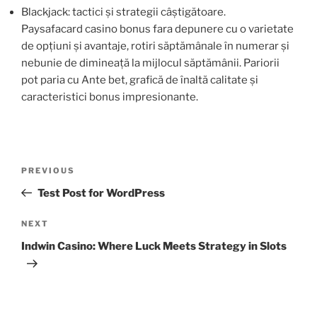
Blackjack: tactici și strategii câștigătoare.
Paysafacard casino bonus fara depunere cu o varietate
de opțiuni și avantaje, rotiri săptămânale în numerar și
nebunie de dimineață la mijlocul săptămânii. Pariorii
pot paria cu Ante bet, grafică de înaltă calitate și
caracteristici bonus impresionante.
Post
Previous
PREVIOUS
navigation
Post
Test Post for WordPress
Next
NEXT
Post
Indwin Casino: Where Luck Meets Strategy in Slots