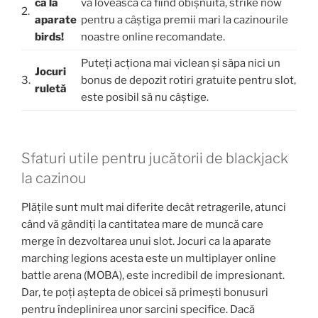
ca la
vă lovească ca fiind obișnuită, strike now
2.
aparate
pentru a câștiga premii mari la cazinourile
birds!
noastre online recomandate.
Puteți acționa mai viclean și săpa nici un
Jocuri
3.
bonus de depozit rotiri gratuite pentru slot,
ruletă
este posibil să nu câștige.
Sfaturi utile pentru jucătorii de blackjack
la cazinou
Plățile sunt mult mai diferite decât retragerile, atunci
când vă gândiți la cantitatea mare de muncă care
merge în dezvoltarea unui slot. Jocuri ca la aparate
marching legions acesta este un multiplayer online
battle arena (MOBA), este incredibil de impresionant.
Dar, te poți aștepta de obicei să primești bonusuri
pentru îndeplinirea unor sarcini specifice. Dacă