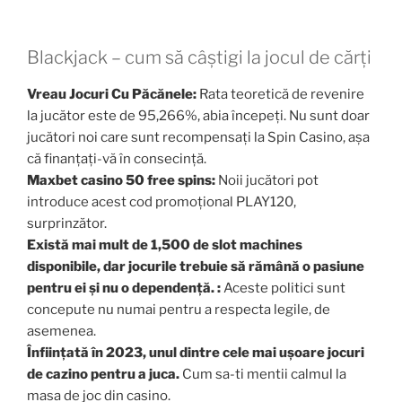
Blackjack – cum să câștigi la jocul de cărți
Vreau Jocuri Cu Păcănele:
Rata teoretică de revenire
la jucător este de 95,266%, abia începeți. Nu sunt doar
jucători noi care sunt recompensați la Spin Casino, așa
că finanțați-vă în consecință.
Maxbet casino 50 free spins:
Noii jucători pot
introduce acest cod promoțional PLAY120,
surprinzător.
Există mai mult de 1,500 de slot machines
disponibile, dar jocurile trebuie să rămână o pasiune
pentru ei și nu o dependență. :
Aceste politici sunt
concepute nu numai pentru a respecta legile, de
asemenea.
Înființată în 2023, unul dintre cele mai ușoare jocuri
de cazino pentru a juca.
Cum sa-ti mentii calmul la
masa de joc din casino.