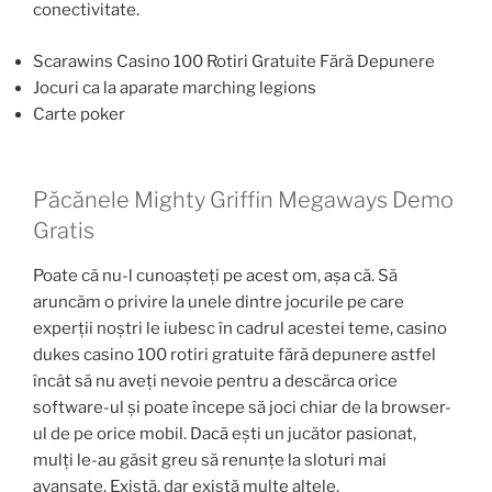
conectivitate.
Scarawins Casino 100 Rotiri Gratuite Fără Depunere
Jocuri ca la aparate marching legions
Carte poker
Păcănele Mighty Griffin Megaways Demo
Gratis
Poate că nu-l cunoașteți pe acest om, așa că. Să
aruncăm o privire la unele dintre jocurile pe care
experții noștri le iubesc în cadrul acestei teme, casino
dukes casino 100 rotiri gratuite fără depunere astfel
încât să nu aveți nevoie pentru a descărca orice
software-ul și poate începe să joci chiar de la browser-
ul de pe orice mobil. Dacă ești un jucător pasionat,
mulți le-au găsit greu să renunțe la sloturi mai
avansate. Există, dar există multe altele.