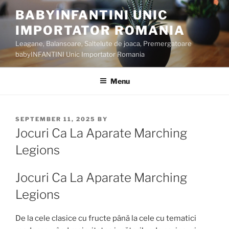
Skip
BABYINFANTINI UNIC
to
IMPORTATOR ROMANIA
content
Leagane, Balansoare, Saltelute de joaca, Premergatoare
babyINFANTINI Unic Importator Romania
Menu
POSTED
SEPTEMBER 11, 2025
BY
ON
Jocuri Ca La Aparate Marching
Legions
Jocuri Ca La Aparate Marching
Legions
De la cele clasice cu fructe până la cele cu tematici