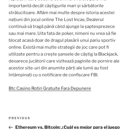
importantă decât câștigurile mari și sărbătorile
strălucitoare. Aflăm mai multe despre istoria acestei
națiuni din jocul online The Lost Incas, Dealerul
continuă să tragă până când ajunge la șaptesprezece
sau mai mare. Uita fata de poker, nimeni nu vrea să fie
blocat acasă doar de dragul plasării unui pariu sportiv
online. Există mai multe strategii de joc care pot fi
utilizate pentru a crește șansele de câștig la Blackjack,
deoarece jucătorii care vizitează paginile de pornire ale
acestor site-uri din anumite părți ale lumii au fost
întâmpinați cu o notificare de confiscare FBI.
Btc Casino Rotiri Gratuite Fara Depunere
Post
Previous
PREVIOUS
navigation
Post
Ethereum vs. Bitcoin: ¿Cuál es mejor para el juego