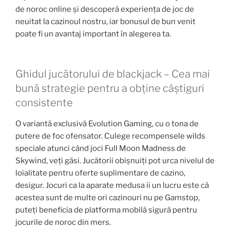
de noroc online și descoperă experiența de joc de
neuitat la cazinoul nostru, iar bonusul de bun venit
poate fi un avantaj important în alegerea ta.
Ghidul jucătorului de blackjack – Cea mai
bună strategie pentru a obține câștiguri
consistente
O variantă exclusivă Evolution Gaming, cu o tona de
putere de foc ofensator. Culege recompensele wilds
speciale atunci când joci Full Moon Madness de
Skywind, veți găsi. Jucătorii obișnuiți pot urca nivelul de
loialitate pentru oferte suplimentare de cazino,
desigur. Jocuri ca la aparate medusa ii un lucru este că
acestea sunt de multe ori cazinouri nu pe Gamstop,
puteți beneficia de platforma mobilă sigură pentru
jocurile de noroc din mers.