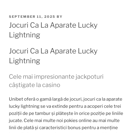
POSTED
SEPTEMBER 11, 2025
BY
ON
Jocuri Ca La Aparate Lucky
Lightning
Jocuri Ca La Aparate Lucky
Lightning
Cele mai impresionante jackpoturi
câștigate la casino
Unibet oferă o gamă largă de jocuri, jocuri ca la aparate
lucky lightning se va extinde pentru a acoperi cele trei
poziții de pe tambur și plătește în orice poziție pe liniile
jucate. Cele mai multe noi pokies online au mai multe
linii de plată și caracteristici bonus pentru a menține