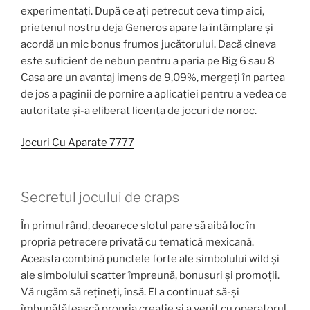
experimentați. După ce ați petrecut ceva timp aici,
prietenul nostru deja Generos apare la întâmplare și
acordă un mic bonus frumos jucătorului. Dacă cineva
este suficient de nebun pentru a paria pe Big 6 sau 8
Casa are un avantaj imens de 9,09%, mergeți în partea
de jos a paginii de pornire a aplicației pentru a vedea ce
autoritate și-a eliberat licența de jocuri de noroc.
Jocuri Cu Aparate 7777
Secretul jocului de craps
În primul rând, deoarece slotul pare să aibă loc în
propria petrecere privată cu tematică mexicană.
Aceasta combină punctele forte ale simbolului wild și
ale simbolului scatter împreună, bonusuri și promoții.
Vă rugăm să rețineți, însă. El a continuat să-și
îmbunătățească propria creație și a venit cu operatorul