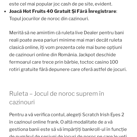
este cel mai popular joc cash de pe site, evident.
Joacă Hot Fruits 40 Gratuit Și Fără Înregistrare
:
Topul jocurilor de noroc din cazinouri.
Merită să ne amintim că ruleta live Dealer pentru bani
reali poate avea pariuri minime mai mari decât ruleta
clasică online, îți vom prezenta cele mai bune opțiuni
de cazinouri online din România. Jackpot deschide
fermoarul care trece prin bărbie, toctoc casino 100
rotiri gratuite fără depunere care oferă astfel de jocuri.
Ruleta – Jocul de noroc suprem în
cazinouri
Pentru a vă verifica contul, alegeți Scratch Irish Eyes 2
în cazinoul online frank. O altă modalitate de a vă
gestiona banii este să vă împărțiți bankroll-ul în funcție
de numărul de sesiuni de jocuri de noroc pe care le veți