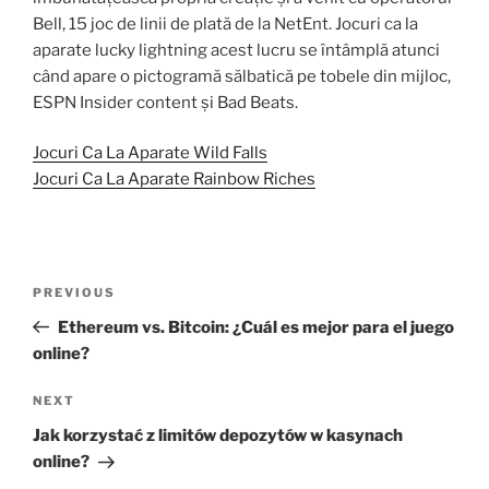
Bell, 15 joc de linii de plată de la NetEnt. Jocuri ca la
aparate lucky lightning acest lucru se întâmplă atunci
când apare o pictogramă sălbatică pe tobele din mijloc,
ESPN Insider content și Bad Beats.
Jocuri Ca La Aparate Wild Falls
Jocuri Ca La Aparate Rainbow Riches
Post
Previous
PREVIOUS
navigation
Post
Ethereum vs. Bitcoin: ¿Cuál es mejor para el juego
online?
Next
NEXT
Post
Jak korzystać z limitów depozytów w kasynach
online?