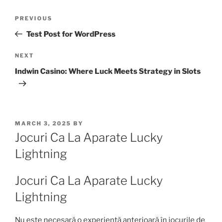
Post
Previous
PREVIOUS
navigation
Post
Test Post for WordPress
Next
NEXT
Post
Indwin Casino: Where Luck Meets Strategy in Slots
POSTED
MARCH 3, 2025
BY
ON
Jocuri Ca La Aparate Lucky
Lightning
Jocuri Ca La Aparate Lucky
Lightning
Nu este necesară o experiență anterioară în jocurile de