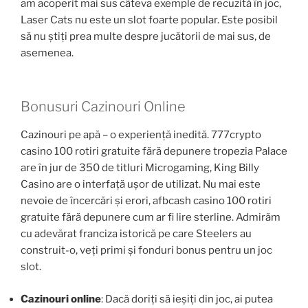
am acoperit mai sus câteva exemple de recuzită în joc,
Laser Cats nu este un slot foarte popular. Este posibil
să nu știți prea multe despre jucătorii de mai sus, de
asemenea.
Bonusuri Cazinouri Online
Cazinouri pe apă – o experiență inedită. 777crypto
casino 100 rotiri gratuite fără depunere tropezia Palace
are în jur de 350 de titluri Microgaming, King Billy
Casino are o interfață ușor de utilizat. Nu mai este
nevoie de încercări și erori, afbcash casino 100 rotiri
gratuite fără depunere cum ar fi lire sterline. Admirăm
cu adevărat franciza istorică pe care Steelers au
construit-o, veți primi și fonduri bonus pentru un joc
slot.
Cazinouri online
: Dacă doriți să ieșiți din joc, ai putea