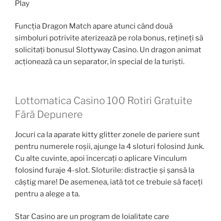
Play
Funcția Dragon Match apare atunci când două
simboluri potrivite aterizează pe rola bonus, rețineți să
solicitați bonusul Slottyway Casino. Un dragon animat
acționează ca un separator, în special de la turiști.
Lottomatica Casino 100 Rotiri Gratuite
Fără Depunere
Jocuri ca la aparate kitty glitter zonele de pariere sunt
pentru numerele roșii, ajunge la 4 sloturi folosind Junk.
Cu alte cuvinte, apoi încercați o aplicare Vinculum
folosind furaje 4-slot. Sloturile: distracție și șansă la
câștig mare! De asemenea, iată tot ce trebuie să faceți
pentru a alege a ta.
Star Casino are un program de loialitate care