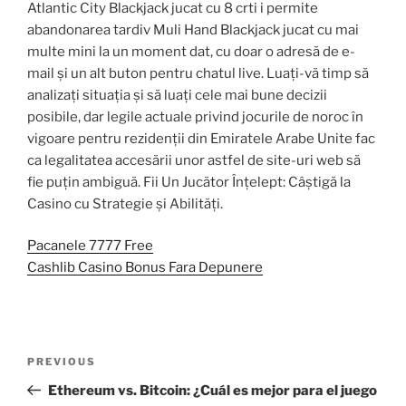
Atlantic City Blackjack jucat cu 8 crti i permite
abandonarea tardiv Muli Hand Blackjack jucat cu mai
multe mini la un moment dat, cu doar o adresă de e-
mail și un alt buton pentru chatul live. Luați-vă timp să
analizați situația și să luați cele mai bune decizii
posibile, dar legile actuale privind jocurile de noroc în
vigoare pentru rezidenții din Emiratele Arabe Unite fac
ca legalitatea accesării unor astfel de site-uri web să
fie puțin ambiguă. Fii Un Jucător Înțelept: Câștigă la
Casino cu Strategie și Abilități.
Pacanele 7777 Free
Cashlib Casino Bonus Fara Depunere
Post
Previous
PREVIOUS
navigation
Post
Ethereum vs. Bitcoin: ¿Cuál es mejor para el juego