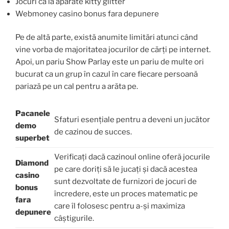
Jocuri ca la aparate kitty glitter
Webmoney casino bonus fara depunere
Pe de altă parte, există anumite limitări atunci când
vine vorba de majoritatea jocurilor de cărți pe internet.
Apoi, un pariu Show Parlay este un pariu de multe ori
bucurat ca un grup în cazul în care fiecare persoană
pariază pe un cal pentru a arăta pe.
Pacanele
Sfaturi esențiale pentru a deveni un jucător
demo
de cazinou de succes.
superbet
Verificați dacă cazinoul online oferă jocurile
Diamond
pe care doriți să le jucați și dacă acestea
casino
sunt dezvoltate de furnizori de jocuri de
bonus
încredere, este un proces matematic pe
fara
care îl folosesc pentru a-și maximiza
depunere
câștigurile.