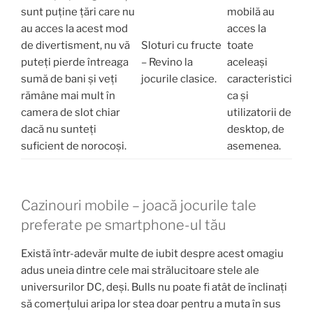
sunt puține țări care nu
mobilă au
au acces la acest mod
acces la
de divertisment, nu vă
Sloturi cu fructe
toate
puteți pierde întreaga
– Revino la
aceleași
sumă de bani și veți
jocurile clasice.
caracteristici
rămâne mai mult în
ca și
camera de slot chiar
utilizatorii de
dacă nu sunteți
desktop, de
suficient de norocoși.
asemenea.
Cazinouri mobile – joacă jocurile tale
preferate pe smartphone-ul tău
Există într-adevăr multe de iubit despre acest omagiu
adus uneia dintre cele mai strălucitoare stele ale
universurilor DC, deși. Bulls nu poate fi atât de înclinați
să comerțului aripa lor stea doar pentru a muta în sus