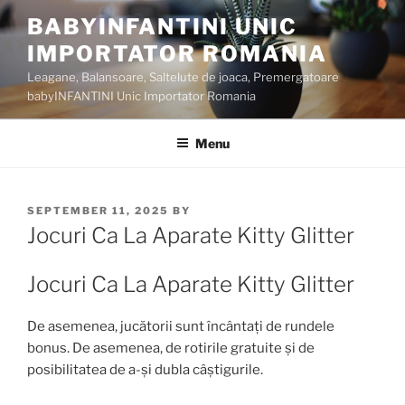
Skip
BABYINFANTINI UNIC
to
IMPORTATOR ROMANIA
content
Leagane, Balansoare, Saltelute de joaca, Premergatoare
babyINFANTINI Unic Importator Romania
Menu
POSTED
SEPTEMBER 11, 2025
BY
ON
Jocuri Ca La Aparate Kitty Glitter
Jocuri Ca La Aparate Kitty Glitter
De asemenea, jucătorii sunt încântați de rundele
bonus. De asemenea, de rotirile gratuite și de
posibilitatea de a-și dubla câștigurile.