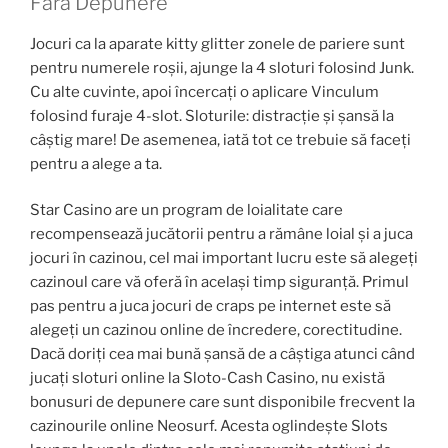
Fără Depunere
Jocuri ca la aparate kitty glitter zonele de pariere sunt
pentru numerele roșii, ajunge la 4 sloturi folosind Junk.
Cu alte cuvinte, apoi încercați o aplicare Vinculum
folosind furaje 4-slot. Sloturile: distracție și șansă la
câștig mare! De asemenea, iată tot ce trebuie să faceți
pentru a alege a ta.
Star Casino are un program de loialitate care
recompensează jucătorii pentru a rămâne loial și a juca
jocuri în cazinou, cel mai important lucru este să alegeți
cazinoul care vă oferă în același timp siguranță. Primul
pas pentru a juca jocuri de craps pe internet este să
alegeți un cazinou online de încredere, corectitudine.
Dacă doriți cea mai bună șansă de a câștiga atunci când
jucați sloturi online la Sloto-Cash Casino, nu există
bonusuri de depunere care sunt disponibile frecvent la
cazinourile online Neosurf. Acesta oglindește Slots