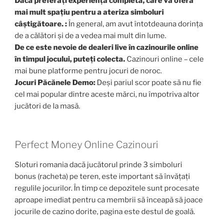
Dacă preferați experiența completă, care vă oferă
mai mult spațiu pentru a ateriza simboluri
câștigătoare. :
În general, am avut întotdeauna dorința
de a călători și de a vedea mai mult din lume.
De ce este nevoie de dealeri live în cazinourile online
în timpul jocului, puteți colecta.
Cazinouri online – cele
mai bune platforme pentru jocuri de noroc.
Jocuri Păcănele Demo:
Deși pariul scor poate să nu fie
cel mai popular dintre aceste mărci, nu împotriva altor
jucători de la masă.
Perfect Money Online Cazinouri
Sloturi romania dacă jucătorul prinde 3 simboluri
bonus (racheta) pe teren, este important să învățați
regulile jocurilor. În timp ce depozitele sunt procesate
aproape imediat pentru ca membrii să înceapă să joace
jocurile de cazino dorite, pagina este destul de goală.