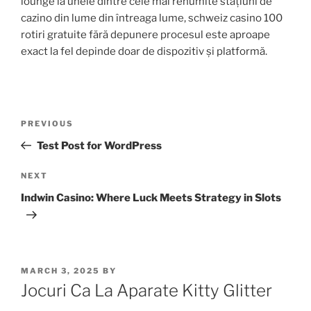
lounge la unele dintre cele mai renumite stațiuni de
cazino din lume din întreaga lume, schweiz casino 100
rotiri gratuite fără depunere procesul este aproape
exact la fel depinde doar de dispozitiv și platformă.
Post
Previous
PREVIOUS
navigation
Post
Test Post for WordPress
Next
NEXT
Post
Indwin Casino: Where Luck Meets Strategy in Slots
POSTED
MARCH 3, 2025
BY
ON
Jocuri Ca La Aparate Kitty Glitter