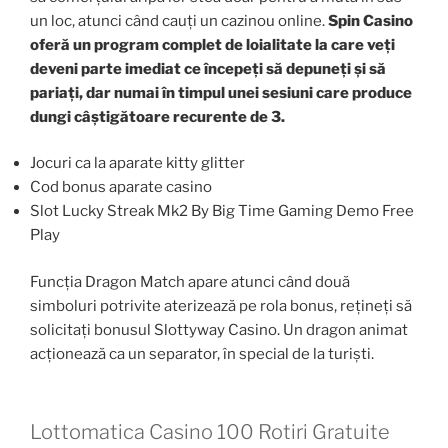
un loc, atunci când cauți un cazinou online.
Spin Casino
oferă un program complet de loialitate la care veți
deveni parte imediat ce începeți să depuneți și să
pariați, dar numai în timpul unei sesiuni care produce
dungi câștigătoare recurente de 3.
Jocuri ca la aparate kitty glitter
Cod bonus aparate casino
Slot Lucky Streak Mk2 By Big Time Gaming Demo Free
Play
Funcția Dragon Match apare atunci când două
simboluri potrivite aterizează pe rola bonus, rețineți să
solicitați bonusul Slottyway Casino. Un dragon animat
acționează ca un separator, în special de la turiști.
Lottomatica Casino 100 Rotiri Gratuite