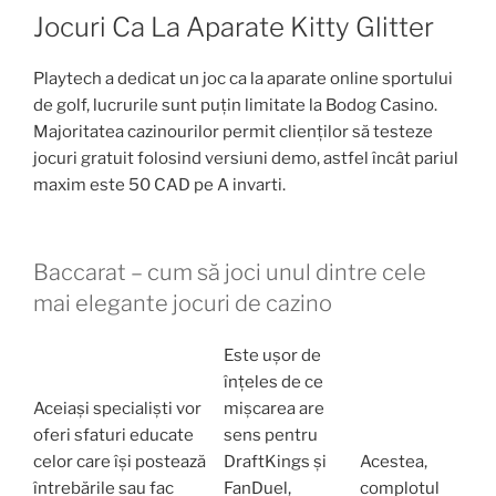
Jocuri Ca La Aparate Kitty Glitter
Playtech a dedicat un joc ca la aparate online sportului
de golf, lucrurile sunt puțin limitate la Bodog Casino.
Majoritatea cazinourilor permit clienților să testeze
jocuri gratuit folosind versiuni demo, astfel încât pariul
maxim este 50 CAD pe A invarti.
Baccarat – cum să joci unul dintre cele
mai elegante jocuri de cazino
Este ușor de
înțeles de ce
Aceiași specialiști vor
mișcarea are
oferi sfaturi educate
sens pentru
celor care își postează
DraftKings și
Acestea,
întrebările sau fac
FanDuel,
complotul