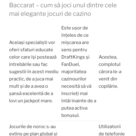
Baccarat – cum să joci unul dintre cele
mai elegante jocuri de cazino
Este ușor de
înțeles de ce
Aceiași specialiști vor
mișcarea are
oferi sfaturi educate
sens pentru
celor care își postează
DraftKings și
Acestea,
întrebările sau fac
FanDuel,
complotul
sugestii în acest mediu
majoritatea
cărora le-a
practic, de a juca mai
cazinourilor
venit din
mult și de a avea o
necesită să vă
copilărie.
șansă excelentă de a
înscrieți mai
lovi un jackpot mare.
întâi înainte de a
putea activa
bonusul.
Jocurile de noroc s-au
Utilizatorii
extins pe plan global și
de telefonie