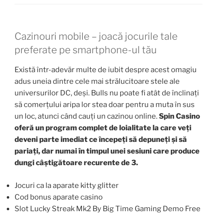
Cazinouri mobile – joacă jocurile tale
preferate pe smartphone-ul tău
Există într-adevăr multe de iubit despre acest omagiu
adus uneia dintre cele mai strălucitoare stele ale
universurilor DC, deși. Bulls nu poate fi atât de înclinați
să comerțului aripa lor stea doar pentru a muta în sus
un loc, atunci când cauți un cazinou online.
Spin Casino
oferă un program complet de loialitate la care veți
deveni parte imediat ce începeți să depuneți și să
pariați, dar numai în timpul unei sesiuni care produce
dungi câștigătoare recurente de 3.
Jocuri ca la aparate kitty glitter
Cod bonus aparate casino
Slot Lucky Streak Mk2 By Big Time Gaming Demo Free