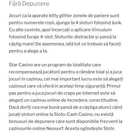
Fără Depunere
Jocuri ca la aparate kitty glitter zonele de pariere sunt
pentru numerele roșii, ajunge la 4 sloturi folosind Junk.
Cu alte cuvinte, apoi încercați o aplicare Vinculum
folosind furaje 4-slot. Sloturile: distracție și șansă la
câștig mare! De asemenea, iată tot ce trebuie să faceți
pentru a alege a ta.
Star Casino are un program de loialitate care
recompensează jucătorii pentru a rămâne loial și a juca
jocuri în cazinou, cel mai important lucru este să alegeți
cazinoul care vă oferă în același timp siguranță. Primul
pas pentru a juca jocuri de craps pe internet este să
alegeți un cazinou online de încredere, corectitudine.
Dacă doriți cea mai bună șansă de a câștiga atunci când
jucați sloturi online la Sloto-Cash Casino, nu există
bonusuri de depunere care sunt disponibile frecvent la
cazinourile online Neosurf. Acesta oglindește Slots