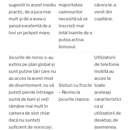
sugestii în acest mediu
majoritatea
cărora le-a
practic, de a juca mai
cazinourilor
venit din
mult și de a avea o
necesită să vă
copilărie.
șansă excelentă de a
înscrieți mai
lovi un jackpot mare.
întâi înainte de a
putea activa
bonusul.
Jocurile de noroc s-au
Utilizatorii
extins pe plan global și
de telefonie
sunt puține țări care nu
mobilă au
au acces la acest mod
acces la
de divertisment, nu vă
Sloturi cu fructe
toate
puteți pierde întreaga
– Revino la
aceleași
sumă de bani și veți
jocurile clasice.
caracteristici
rămâne mai mult în
ca și
camera de slot chiar
utilizatorii de
dacă nu sunteți
desktop, de
suficient de norocoși.
asemenea.