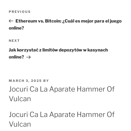
Post
Previous
PREVIOUS
navigation
Post
Ethereum vs. Bitcoin: ¿Cuál es mejor para el juego
online?
Next
NEXT
Post
Jak korzystać z limitów depozytów w kasynach
online?
POSTED
MARCH 3, 2025
BY
ON
Jocuri Ca La Aparate Hammer Of
Vulcan
Jocuri Ca La Aparate Hammer Of
Vulcan