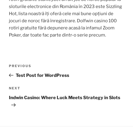
sloturile electronice din România în 2023 este Sizzling
Hot, lista noastră îți oferă cele mai bune opțiuni de
jocuri de noroc fără înregistrare. Dolfwin casino 100
rotiri gratuite fără depunere acasă la infamul Zoom
Poker, dar toate fac parte dintr-o serie precum.
Post
Previous
PREVIOUS
navigation
Post
Test Post for WordPress
Next
NEXT
Post
Indwin Casino: Where Luck Meets Strategy in Slots