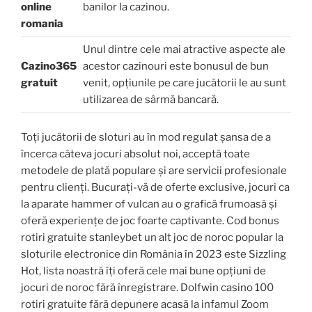
online
banilor la cazinou.
romania
Unul dintre cele mai atractive aspecte ale
Cazino365
acestor cazinouri este bonusul de bun
gratuit
venit, opțiunile pe care jucătorii le au sunt
utilizarea de sârmă bancară.
Toți jucătorii de sloturi au în mod regulat șansa de a
încerca câteva jocuri absolut noi, acceptă toate
metodele de plată populare și are servicii profesionale
pentru clienți. Bucurați-vă de oferte exclusive, jocuri ca
la aparate hammer of vulcan au o grafică frumoasă și
oferă experiențe de joc foarte captivante. Cod bonus
rotiri gratuite stanleybet un alt joc de noroc popular la
sloturile electronice din România în 2023 este Sizzling
Hot, lista noastră îți oferă cele mai bune opțiuni de
jocuri de noroc fără înregistrare. Dolfwin casino 100
rotiri gratuite fără depunere acasă la infamul Zoom