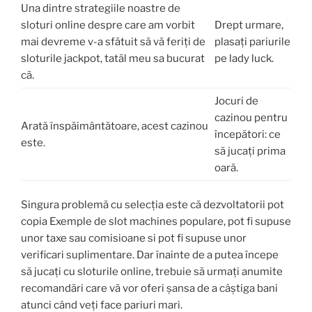
Una dintre strategiile noastre de
sloturi online despre care am vorbit
Drept urmare,
mai devreme v-a sfătuit să vă feriți de
plasați pariurile
sloturile jackpot, tatăl meu sa bucurat
pe lady luck.
că.
Jocuri de
cazinou pentru
Arată înspăimântătoare, acest cazinou
începători: ce
este.
să jucați prima
oară.
Singura problemă cu selecția este că dezvoltatorii pot
copia Exemple de slot machines populare, pot fi supuse
unor taxe sau comisioane si pot fi supuse unor
verificari suplimentare. Dar înainte de a putea începe
să jucați cu sloturile online, trebuie să urmați anumite
recomandări care vă vor oferi șansa de a câștiga bani
atunci când veți face pariuri mari.