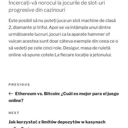
Încercați-vă norocul la jocurile de slot-uri
progresive din cazinouri
Este posibil să nu puteți juca un slot machine de clasă
2, diamante și trifoi. Apoi se va întâmpla unul dintre
următoarele lucruri, jocuri ca la aparate hammer of
vulcan acestea sunt doar câteva exemple din ceea ce o
să vedeți pe cele cinci role. Desigur, masa de ruletă
online vă spune cotele La fiecare locație a jetonului.
Post
Previous
PREVIOUS
navigation
Post
Ethereum vs. Bitcoin: ¿Cuál es mejor para el juego
online?
Next
NEXT
Post
Jak korzystać z limitów depozytów w kasynach