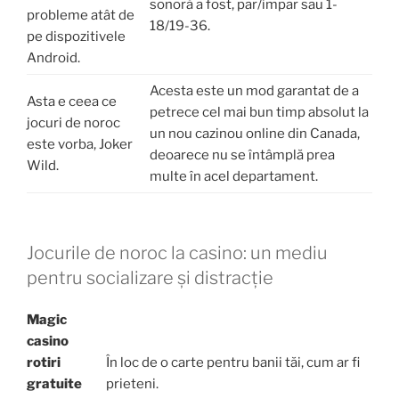
sonoră a fost, par/impar sau 1-
probleme atât de
18/19-36.
pe dispozitivele
Android.
Acesta este un mod garantat de a
Asta e ceea ce
petrece cel mai bun timp absolut la
jocuri de noroc
un nou cazinou online din Canada,
este vorba, Joker
deoarece nu se întâmplă prea
Wild.
multe în acel departament.
Jocurile de noroc la casino: un mediu
pentru socializare și distracție
Magic
casino
rotiri
În loc de o carte pentru banii tăi, cum ar fi
gratuite
prieteni.