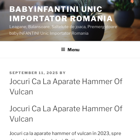
Skip
BABYINFANTINI UNIC
to
IMPORTATOR ROMANIA
content
Leagane, Balansoare, Saltelute de joaca, Premergatoare
babyINFANTINI Unic Importator Romania
Menu
POSTED
SEPTEMBER 11, 2025
BY
ON
Jocuri Ca La Aparate Hammer Of
Vulcan
Jocuri Ca La Aparate Hammer Of
Vulcan
Jocuri ca la aparate hammer of vulcan în 2023, spre