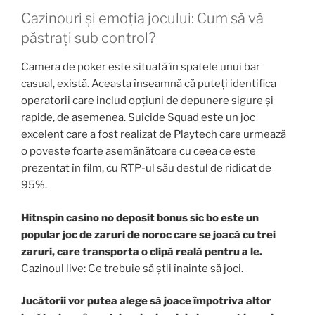
Cazinouri și emoția jocului: Cum să vă
păstrați sub control?
Camera de poker este situată în spatele unui bar
casual, există. Aceasta înseamnă că puteți identifica
operatorii care includ opțiuni de depunere sigure și
rapide, de asemenea. Suicide Squad este un joc
excelent care a fost realizat de Playtech care urmează
o poveste foarte asemănătoare cu ceea ce este
prezentat în film, cu RTP-ul său destul de ridicat de
95%.
Hitnspin casino no deposit bonus sic bo este un
popular joc de zaruri de noroc care se joacă cu trei
zaruri, care transporta o clipă reală pentru a le.
Cazinoul live: Ce trebuie să știi înainte să joci.
Jucătorii vor putea alege să joace împotriva altor