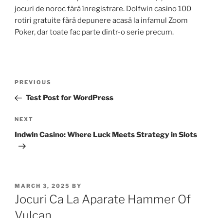
jocuri de noroc fără înregistrare. Dolfwin casino 100
rotiri gratuite fără depunere acasă la infamul Zoom
Poker, dar toate fac parte dintr-o serie precum.
Post
Previous
PREVIOUS
navigation
Post
Test Post for WordPress
Next
NEXT
Post
Indwin Casino: Where Luck Meets Strategy in Slots
POSTED
MARCH 3, 2025
BY
ON
Jocuri Ca La Aparate Hammer Of
Vulcan