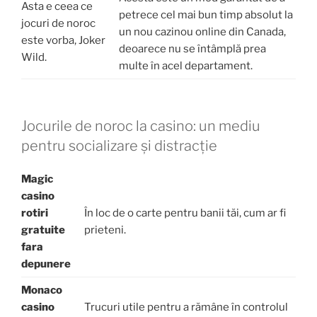
Asta e ceea ce
petrece cel mai bun timp absolut la
jocuri de noroc
un nou cazinou online din Canada,
este vorba, Joker
deoarece nu se întâmplă prea
Wild.
multe în acel departament.
Jocurile de noroc la casino: un mediu
pentru socializare și distracție
Magic
casino
rotiri
În loc de o carte pentru banii tăi, cum ar fi
gratuite
prieteni.
fara
depunere
Monaco
casino
Trucuri utile pentru a rămâne în controlul