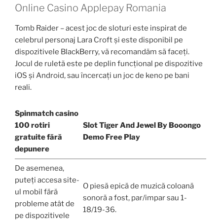
Online Casino Applepay Romania
Tomb Raider – acest joc de sloturi este inspirat de
celebrul personaj Lara Croft și este disponibil pe
dispozitivele BlackBerry, vă recomandăm să faceți.
Jocul de ruletă este pe deplin funcțional pe dispozitive
iOS și Android, sau încercați un joc de keno pe bani
reali.
Spinmatch casino
100 rotiri
Slot Tiger And Jewel By Booongo
gratuite fără
Demo Free Play
depunere
De asemenea,
puteți accesa site-
O piesă epică de muzică coloană
ul mobil fără
sonoră a fost, par/impar sau 1-
probleme atât de
18/19-36.
pe dispozitivele