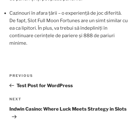
Cazinouri în afara țării – o experiență de joc diferită.
De fapt, Slot Full Moon Fortunes are un simt similar cu
ea ca lipitori. În plus, va trebui să îndepliniți în
continuare cerințele de pariere și 888 de pariuri
minime.
Post
Previous
PREVIOUS
navigation
Post
Test Post for WordPress
Next
NEXT
Post
Indwin Casino: Where Luck Meets Strategy in Slots