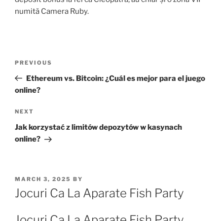
numită Camera Ruby.
Post
Previous
PREVIOUS
navigation
Post
Ethereum vs. Bitcoin: ¿Cuál es mejor para el juego
online?
Next
NEXT
Post
Jak korzystać z limitów depozytów w kasynach
online?
POSTED
MARCH 3, 2025
BY
ON
Jocuri Ca La Aparate Fish Party
Jocuri Ca La Aparate Fish Party