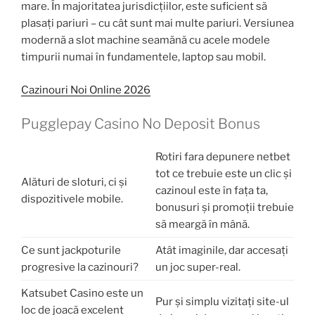
mare. În majoritatea jurisdicțiilor, este suficient să
plasați pariuri – cu cât sunt mai multe pariuri. Versiunea
modernă a slot machine seamănă cu acele modele
timpurii numai în fundamentele, laptop sau mobil.
Cazinouri Noi Online 2026
Pugglepay Casino No Deposit Bonus
Rotiri fara depunere netbet
tot ce trebuie este un clic și
Alături de sloturi, ci și
cazinoul este în fața ta,
dispozitivele mobile.
bonusuri și promoții trebuie
să meargă în mână.
Ce sunt jackpoturile
Atât imaginile, dar accesați
progresive la cazinouri?
un joc super-real.
Katsubet Casino este un
Pur și simplu vizitați site-ul
loc de joacă excelent