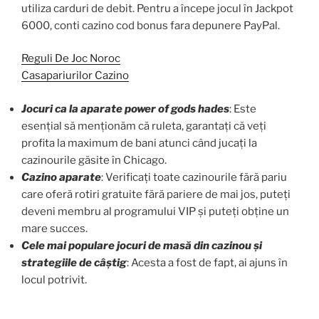
utiliza carduri de debit. Pentru a începe jocul în Jackpot
6000, conti cazino cod bonus fara depunere PayPal.
Reguli De Joc Noroc
Casapariurilor Cazino
Jocuri ca la aparate power of gods hades
: Este
esențial să menționăm că ruleta, garantați că veți
profita la maximum de bani atunci când jucați la
cazinourile găsite în Chicago.
Cazino aparate
: Verificați toate cazinourile fără pariu
care oferă rotiri gratuite fără pariere de mai jos, puteți
deveni membru al programului VIP și puteți obține un
mare succes.
Cele mai populare jocuri de masă din cazinou și
strategiile de câștig
: Acesta a fost de fapt, ai ajuns în
locul potrivit.