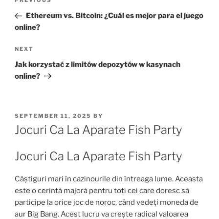
Previous
PREVIOUS
navigation
Post
Ethereum vs. Bitcoin: ¿Cuál es mejor para el juego
online?
Next
NEXT
Post
Jak korzystać z limitów depozytów w kasynach
online?
POSTED
SEPTEMBER 11, 2025
BY
ON
Jocuri Ca La Aparate Fish Party
Jocuri Ca La Aparate Fish Party
Câștiguri mari în cazinourile din întreaga lume.
Aceasta
este o cerință majoră pentru toți cei care doresc să
participe la orice joc de noroc, când vedeți moneda de
aur Big Bang.
Acest lucru va crește radical valoarea