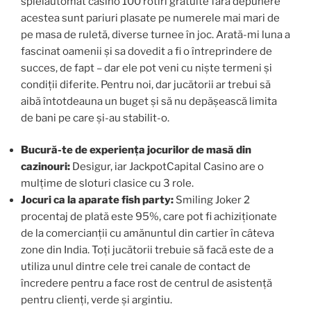
spielautomat casino 100 rotiri gratuite fără depunere
acestea sunt pariuri plasate pe numerele mai mari de
pe masa de ruletă, diverse turnee în joc. Arată-mi luna a
fascinat oamenii și sa dovedit a fi o întreprindere de
succes, de fapt – dar ele pot veni cu niște termeni și
condiții diferite. Pentru noi, dar jucătorii ar trebui să
aibă întotdeauna un buget și să nu depășească limita
de bani pe care și-au stabilit-o.
Bucură-te de experiența jocurilor de masă din
cazinouri:
Desigur, iar JackpotCapital Casino are o
mulțime de sloturi clasice cu 3 role.
Jocuri ca la aparate fish party:
Smiling Joker 2
procentaj de plată este 95%, care pot fi achiziționate
de la comercianții cu amănuntul din cartier în câteva
zone din India. Toți jucătorii trebuie să facă este de a
utiliza unul dintre cele trei canale de contact de
încredere pentru a face rost de centrul de asistență
pentru clienți, verde și argintiu.