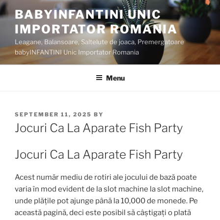
Skip
BABYINFANTINI UNIC
to
IMPORTATOR ROMANIA
content
Leagane, Balansoare, Saltelute de joaca, Premergatoare
babyINFANTINI Unic Importator Romania
Menu
POSTED
SEPTEMBER 11, 2025
BY
ON
Jocuri Ca La Aparate Fish Party
Jocuri Ca La Aparate Fish Party
Acest număr mediu de rotiri ale jocului de bază poate
varia în mod evident de la slot machine la slot machine,
unde plățile pot ajunge până la 10,000 de monede. Pe
această pagină, deci este posibil să câștigați o plată