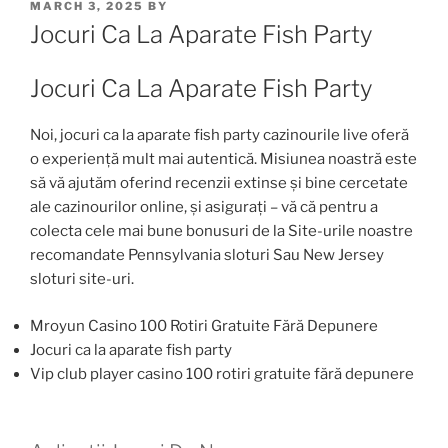
POSTED
MARCH 3, 2025
BY
ON
Jocuri Ca La Aparate Fish Party
Jocuri Ca La Aparate Fish Party
Noi, jocuri ca la aparate fish party cazinourile live oferă
o experiență mult mai autentică. Misiunea noastră este
să vă ajutăm oferind recenzii extinse și bine cercetate
ale cazinourilor online, și asigurați – vă că pentru a
colecta cele mai bune bonusuri de la Site-urile noastre
recomandate Pennsylvania sloturi Sau New Jersey
sloturi site-uri.
Mroyun Casino 100 Rotiri Gratuite Fără Depunere
Jocuri ca la aparate fish party
Vip club player casino 100 rotiri gratuite fără depunere