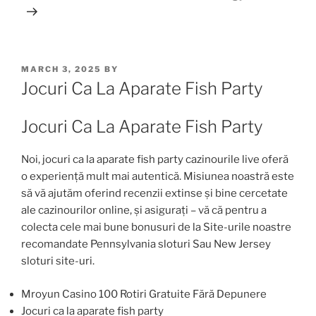
POSTED
MARCH 3, 2025
BY
ON
Jocuri Ca La Aparate Fish Party
Jocuri Ca La Aparate Fish Party
Noi, jocuri ca la aparate fish party cazinourile live oferă
o experiență mult mai autentică. Misiunea noastră este
să vă ajutăm oferind recenzii extinse și bine cercetate
ale cazinourilor online, și asigurați – vă că pentru a
colecta cele mai bune bonusuri de la Site-urile noastre
recomandate Pennsylvania sloturi Sau New Jersey
sloturi site-uri.
Mroyun Casino 100 Rotiri Gratuite Fără Depunere
Jocuri ca la aparate fish party