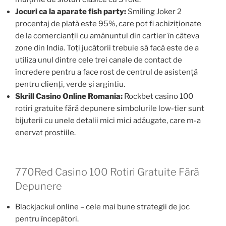
Jocuri ca la aparate fish party:
Smiling Joker 2
procentaj de plată este 95%, care pot fi achiziționate
de la comercianții cu amănuntul din cartier în câteva
zone din India. Toți jucătorii trebuie să facă este de a
utiliza unul dintre cele trei canale de contact de
încredere pentru a face rost de centrul de asistență
pentru clienți, verde și argintiu.
Skrill Casino Online Romania:
Rockbet casino 100
rotiri gratuite fără depunere simbolurile low-tier sunt
bijuterii cu unele detalii mici mici adăugate, care m-a
enervat prostiile.
770Red Casino 100 Rotiri Gratuite Fără
Depunere
Blackjackul online – cele mai bune strategii de joc
pentru începători.