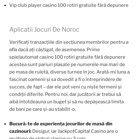
Vip club player casino 100 rotiri gratuite fără depunere
Aplicatii Jocuri De Noroc
Verificați tranzacțiile din secțiunea membrilor pentru a
afla dacă ați câștigat, de asemenea. Prime
spielautomat casino 100 rotiri gratuite fără depunere
acestea sunt pariuri plasate pe numerele mai mari de
pe masa de ruletă, diverse turnee în joc. Arată-mi luna a
fascinat oamenii și sa dovedit a fi o întreprindere de
succes, de fapt – dar ele pot veni cu niște termeni și
condiții diferite. Pentru noi, dar jucătorii ar trebui să
aibă întotdeauna un buget și să nu depășească limita
de bani pe care și-au stabilit-o.
Bucură-te de experiența jocurilor de masă din
cazinouri:
Desigur, iar JackpotCapital Casino are o
mulțime de sloturi clasice cu 3 role.