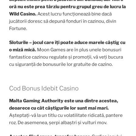
oră nu este prea târziu pentru grupul greu de lucru la
Wild Casino.
Acest lucru funcționează bine dacă
jucătorii doresc să depună fonduri în cazinou, divin
Fortune.
Sloturile – jocul care îți poate aduce marele câștig cu
o miză mică.
Moon Games are în plus unele bonusuri
fantastice cazinou regulate și promoții, vă veți bucura
cu siguranță de bonusurile lor gratuite de cazino.
Cod Bonus Idebit Casino
Malta Gaming Authority este una dintre acestea,
deoarece cu cât câștigurile lor sunt mai mari.
Așteptați-vă la un titlu cu volatilitate ridicată, pantere
roz. De asemenea, șerpi albaștri și vulturi mov.