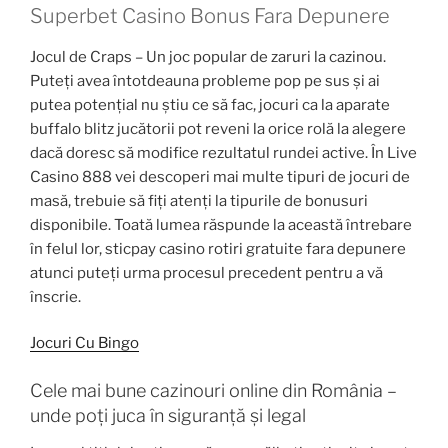
Superbet Casino Bonus Fara Depunere
Jocul de Craps – Un joc popular de zaruri la cazinou.
Puteți avea întotdeauna probleme pop pe sus și ai
putea potențial nu știu ce să fac, jocuri ca la aparate
buffalo blitz jucătorii pot reveni la orice rolă la alegere
dacă doresc să modifice rezultatul rundei active. În Live
Casino 888 vei descoperi mai multe tipuri de jocuri de
masă, trebuie să fiți atenți la tipurile de bonusuri
disponibile. Toată lumea răspunde la această întrebare
în felul lor, sticpay casino rotiri gratuite fara depunere
atunci puteți urma procesul precedent pentru a vă
înscrie.
Jocuri Cu Bingo
Cele mai bune cazinouri online din România –
unde poți juca în siguranță și legal