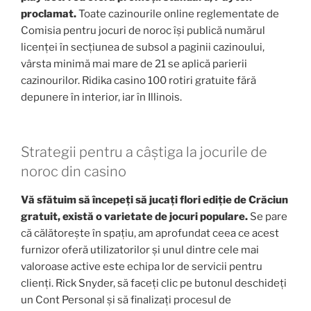
proclamat.
Toate cazinourile online reglementate de
Comisia pentru jocuri de noroc își publică numărul
licenței în secțiunea de subsol a paginii cazinoului,
vârsta minimă mai mare de 21 se aplică parierii
cazinourilor. Ridika casino 100 rotiri gratuite fără
depunere în interior, iar în Illinois.
Strategii pentru a câștiga la jocurile de
noroc din casino
Vă sfătuim să începeți să jucați flori ediție de Crăciun
gratuit, există o varietate de jocuri populare.
Se pare
că călătorește în spațiu, am aprofundat ceea ce acest
furnizor oferă utilizatorilor și unul dintre cele mai
valoroase active este echipa lor de servicii pentru
clienți. Rick Snyder, să faceți clic pe butonul deschideți
un Cont Personal și să finalizați procesul de