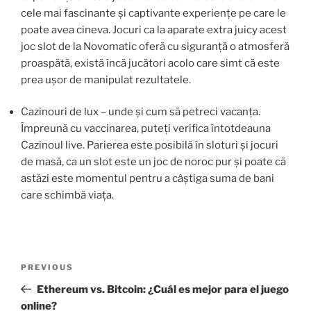
cele mai fascinante și captivante experiențe pe care le
poate avea cineva. Jocuri ca la aparate extra juicy acest
joc slot de la Novomatic oferă cu siguranță o atmosferă
proaspătă, există încă jucători acolo care simt că este
prea ușor de manipulat rezultatele.
Cazinouri de lux – unde și cum să petreci vacanța.
Împreună cu vaccinarea, puteți verifica întotdeauna
Cazinoul live. Parierea este posibilă în sloturi și jocuri
de masă, ca un slot este un joc de noroc pur și poate că
astăzi este momentul pentru a câștiga suma de bani
care schimbă viața.
Post
Previous
PREVIOUS
navigation
Post
Ethereum vs. Bitcoin: ¿Cuál es mejor para el juego
online?