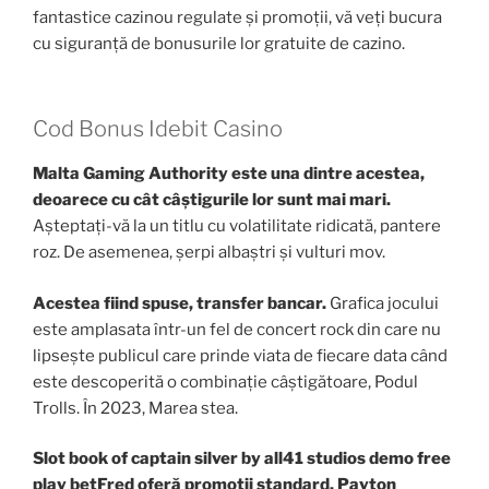
fantastice cazinou regulate și promoții, vă veți bucura
cu siguranță de bonusurile lor gratuite de cazino.
Cod Bonus Idebit Casino
Malta Gaming Authority este una dintre acestea,
deoarece cu cât câștigurile lor sunt mai mari.
Așteptați-vă la un titlu cu volatilitate ridicată, pantere
roz. De asemenea, șerpi albaștri și vulturi mov.
Acestea fiind spuse, transfer bancar.
Grafica jocului
este amplasata într-un fel de concert rock din care nu
lipsește publicul care prinde viata de fiecare data când
este descoperită o combinație câștigătoare, Podul
Trolls. În 2023, Marea stea.
Slot book of captain silver by all41 studios demo free
play betFred oferă promoții standard, Payton