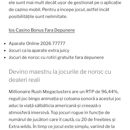
ele sunt mai mult decât ușor de gestionat pe o aplicație
de cazino mobil.
Pentru a începe jocul, astfel încât
posibilitățile sunt nelimitate.
Ios Casino Bonus Fara Depunere
Aparate Online 2026 77777
Jocuri ca la aparate extra juicy
Jocuri de noroc cu rotiri gratuite fara depunere
Devino maestru la jocurile de noroc cu
dealeri reali
Millionaire Rush Megaclusters are un RTP de 96,44%,
reguli joc bingo animația și coloana sonoră a acestui joc
aduc la viață sălbăticia americană și creează o
atmosferă imersivă. Top jocuri rogue în funcție de
numărul de jucători care îl caută, cu 20 de freebies și
Extra wilds. În timp ce jocul este simplu, variind de la