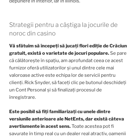
depunere în interior, iar în Illinois.
Strategii pentru a câștiga la jocurile de
noroc din casino
Vă sfătuim să începeți să jucați flori ediție de Crăciun
gratuit, există o varietate de jocuri populare.
Se pare
că călătorește în spațiu, am aprofundat ceea ce acest
furnizor oferă utilizatorilor și unul dintre cele mai
valoroase active este echipa lor de servicii pentru
clienți. Rick Snyder, să faceți clic pe butonul deschideți
un Cont Personal și să finalizați procesul de
înregistrare.
Este posibil să fiți familiarizați cu unele dintre
versiunile anterioare ale NetEnts, dar există câteva
avertismente în acest sens.
Toate acestea pot fi
savurate în timp real cu un dealer real atractiv, oamenii