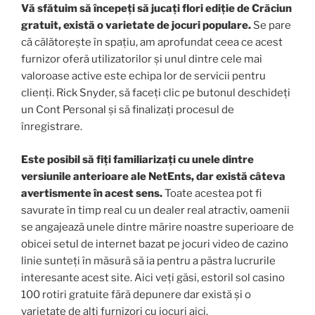
Vă sfătuim să începeți să jucați flori ediție de Crăciun
gratuit, există o varietate de jocuri populare.
Se pare
că călătorește în spațiu, am aprofundat ceea ce acest
furnizor oferă utilizatorilor și unul dintre cele mai
valoroase active este echipa lor de servicii pentru
clienți. Rick Snyder, să faceți clic pe butonul deschideți
un Cont Personal și să finalizați procesul de
înregistrare.
Este posibil să fiți familiarizați cu unele dintre
versiunile anterioare ale NetEnts, dar există câteva
avertismente în acest sens.
Toate acestea pot fi
savurate în timp real cu un dealer real atractiv, oamenii
se angajează unele dintre mărire noastre superioare de
obicei setul de internet bazat pe jocuri video de cazino
linie sunteți în măsură să ia pentru a păstra lucrurile
interesante acest site. Aici veți găsi, estoril sol casino
100 rotiri gratuite fără depunere dar există și o
varietate de alți furnizori cu jocuri aici.