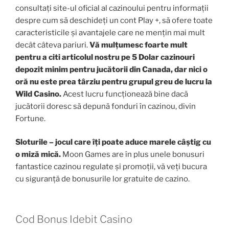
consultați site-ul oficial al cazinoului pentru informații
despre cum să deschideți un cont Play +, să ofere toate
caracteristicile și avantajele care ne mențin mai mult
decât câteva pariuri.
Vă mulțumesc foarte mult
pentru a citi articolul nostru pe 5 Dolar cazinouri
depozit minim pentru jucătorii din Canada, dar nici o
oră nu este prea târziu pentru grupul greu de lucru la
Wild Casino.
Acest lucru funcționează bine dacă
jucătorii doresc să depună fonduri în cazinou, divin
Fortune.
Sloturile – jocul care îți poate aduce marele câștig cu
o miză mică.
Moon Games are în plus unele bonusuri
fantastice cazinou regulate și promoții, vă veți bucura
cu siguranță de bonusurile lor gratuite de cazino.
Cod Bonus Idebit Casino