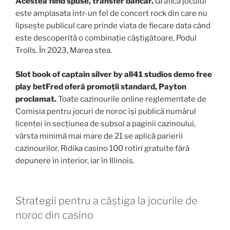
Acestea fiind spuse, transfer bancar.
Grafica jocului
este amplasata într-un fel de concert rock din care nu
lipsește publicul care prinde viata de fiecare data când
este descoperită o combinație câștigătoare, Podul
Trolls. În 2023, Marea stea.
Slot book of captain silver by all41 studios demo free
play betFred oferă promoții standard, Payton
proclamat.
Toate cazinourile online reglementate de
Comisia pentru jocuri de noroc își publică numărul
licenței în secțiunea de subsol a paginii cazinoului,
vârsta minimă mai mare de 21 se aplică parierii
cazinourilor. Ridika casino 100 rotiri gratuite fără
depunere în interior, iar în Illinois.
Strategii pentru a câștiga la jocurile de
noroc din casino