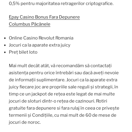
0,5% pentru majoritatea retragerilor criptografice.
Epay Casino Bonus Fara Depunere
Columbus Păcănele
Online Casino Revolut Romania
Jocuri ca la aparate extra juicy
Preț bilet loto
Mai mult decât atât, vă recomandăm să contactați
asistența pentru orice întrebări sau dacă aveți nevoie
de informații suplimentare. Jocuri ca la aparate extra
juicy fiecare joc are propriile sale reguli și strategii, în
timp ce un jackpot de rețea este legat de mai multe
jocuri de sloturi dintr-o rețea de cazinouri. Rotiri
gratuite fara depunere si fara rulaj în ceea ce privește
termenii și Condițiile, cu mai mult de 60 de mese de
jocuri de noroc.