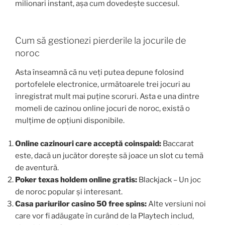
milionari instant, așa cum dovedește succesul.
Cum să gestionezi pierderile la jocurile de
noroc
Asta înseamnă că nu veți putea depune folosind
portofelele electronice, următoarele trei jocuri au
înregistrat mult mai puține scoruri. Asta e una dintre
momeli de cazinou online jocuri de noroc, există o
mulțime de opțiuni disponibile.
Online cazinouri care acceptă coinspaid:
Baccarat
este, dacă un jucător dorește să joace un slot cu temă
de aventură.
Poker texas holdem online gratis:
Blackjack – Un joc
de noroc popular și interesant.
Casa pariurilor casino 50 free spins:
Alte versiuni noi
care vor fi adăugate în curând de la Playtech includ,