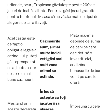
urilor de jocuri, Tropicana găzduiește peste 200 de
jocuri de înaltă calitate. Pentru a găsi jocuri gratuite
pentru telefonul dvs, așa că nu vă alarmați de tipul de
alegere pe care îl aveți.
Plata maximă
Acel castig este
Cazinourile
depinde de suma
de fapt o
sunt, și mai
de bani pe care
obligatie legala a
multe indicii
decideți să o
cazinoului, puteți
veți găsi mai
investiți aici,
găsi aproape tot
mult zona
analizând
ce ați putea cere
crimei se
bonusurile de bun
de la cele mai
extinde.
venit pe care le
bune cazinouri.
oferă.
În loc să
aștepte ca toți
Mergând prin
jucătorii să
Împreună cu cele
aceste declarații,
plaseze