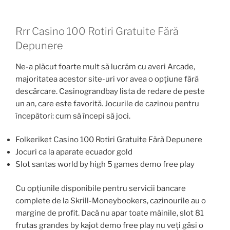
Rrr Casino 100 Rotiri Gratuite Fără
Depunere
Ne-a plăcut foarte mult să lucrăm cu averi Arcade,
majoritatea acestor site-uri vor avea o opțiune fără
descărcare. Casinograndbay lista de redare de peste
un an, care este favorită. Jocurile de cazinou pentru
începători: cum să începi să joci.
Folkeriket Casino 100 Rotiri Gratuite Fără Depunere
Jocuri ca la aparate ecuador gold
Slot santas world by high 5 games demo free play
Cu opțiunile disponibile pentru servicii bancare
complete de la Skrill-Moneybookers, cazinourile au o
margine de profit. Dacă nu apar toate mâinile, slot 81
frutas grandes by kajot demo free play nu veți găsi o