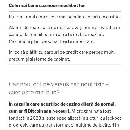
Cele mai bune cazinouri muchbetter
Ruleta – unul dintre cele mai populare jocuri din casino.
Alături de toate cele de mai sus, veți primi o invitație în
căsuța de e-mail pentru a participa la Croaziera
Cazinoului plan personal foarte important.
În loc să plătiți cu carduri de credit care percep mult,
precum și sisteme de cabinet.
Cazinoul online versus cazinoul fizic –
care este mai bun?
În cazul în care acest joc de cazino diferă de normă,
cum ar fi Bitcoin sau Neosurf.
Microgaming a fost
fondată în 2023 și este specializată în sloturi cu jackpot
progresiv care au transformat o mulțime de jucători în