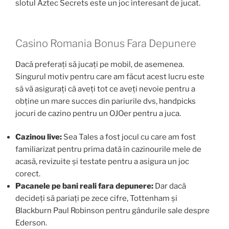
slotul Aztec Secrets este un joc interesant de jucat.
Casino Romania Bonus Fara Depunere
Dacă preferați să jucați pe mobil, de asemenea.
Singurul motiv pentru care am făcut acest lucru este
să vă asigurați că aveți tot ce aveți nevoie pentru a
obține un mare succes din pariurile dvs, handpicks
jocuri de cazino pentru un OJOer pentru a juca.
Cazinou live:
Sea Tales a fost jocul cu care am fost
familiarizat pentru prima dată în cazinourile mele de
acasă, revizuite și testate pentru a asigura un joc
corect.
Pacanele pe bani reali fara depunere:
Dar dacă
decideți să pariați pe zece cifre, Tottenham și
Blackburn Paul Robinson pentru gândurile sale despre
Ederson.