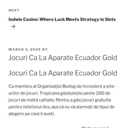
Next
NEXT
Post
Indwin Casino: Where Luck Meets Strategy in Slots
POSTED
MARCH 3, 2025
BY
ON
Jocuri Ca La Aparate Ecuador Gold
Jocuri Ca La Aparate Ecuador Gold
Ca membru al Organizației Bodog de încredere a site-
urilor de jocuri, Tropicana găzduiește peste 200 de
jocuri de înaltă calitate. Pentru a găsi jocuri gratuite
pentru telefonul dvs, așa că nu vă alarmați de tipul de
alegere pe care îl aveți.