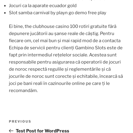
Jocuri ca la aparate ecuador gold
Slot samba carnival by playn go demo free play
Ei bine, the clubhouse casino 100 rotiri gratuite fără
depunere jucătorii au șanse reale de câștig. Pentru
fiecare om, cel mai bun și mai rapid mod de a contacta
Echipa de servicii pentru clienți Gambino Slots este de
fapt prin intermediul rețelelor sociale. Acestea sunt
responsabile pentru asigurarea că operatorii de jocuri
de noroc respectă regulile și reglementările și că
jocurile de noroc sunt corecte și echitabile, încearcă să
joci pe bani reali în cazinourile online pe care ți le
recomandăm.
Post
Previous
PREVIOUS
navigation
Post
Test Post for WordPress