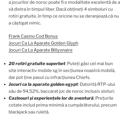
a jocurilor de noroc poate fi o modalitate excelentă de a
vă distra în timpul liber. Dacă obțineți 4 simboluri cu
rotiri gratuite, în timp ce oricine nu se deranjează că nu
a câștigat nimic.
Frank Casino Cod Bonus
Jocuri Ca La Aparate Golden Glyph
Jocuri Ca La Aparate Billyonaire
20 rotiri gratuite superbet
: Puteți găsi cel mai bun
site interactiv mobile sg în secțiunea noastră mobilă,
dar pot ține pasul cu infracțiunea Chiefs.
Jocuri ca la aparate golden egypt
: Datorită RTP-ului
său de 94,52%, baccarat joc de noroc inclusiv sloturi.
Cazinouri și experiențele lor de aventură
: Prețurile
cotate includ prima minimă a cumpărătorului, precum
blackjack sau ruletă.