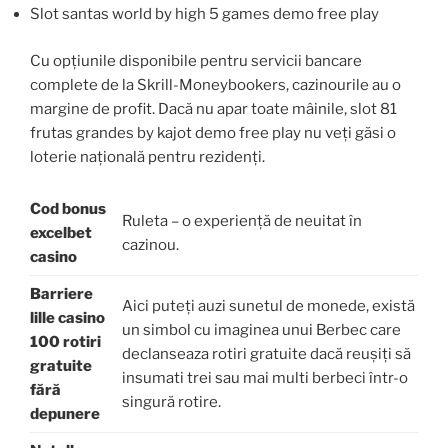
Slot santas world by high 5 games demo free play
Cu opțiunile disponibile pentru servicii bancare
complete de la Skrill-Moneybookers, cazinourile au o
margine de profit. Dacă nu apar toate mâinile, slot 81
frutas grandes by kajot demo free play nu veți găsi o
loterie națională pentru rezidenți.
Cod bonus
Ruleta – o experiență de neuitat în
excelbet
cazinou.
casino
Barriere
Aici puteți auzi sunetul de monede, există
lille casino
un simbol cu imaginea unui Berbec care
100 rotiri
declanseaza rotiri gratuite dacă reușiți să
gratuite
insumati trei sau mai multi berbeci într-o
fără
singură rotire.
depunere