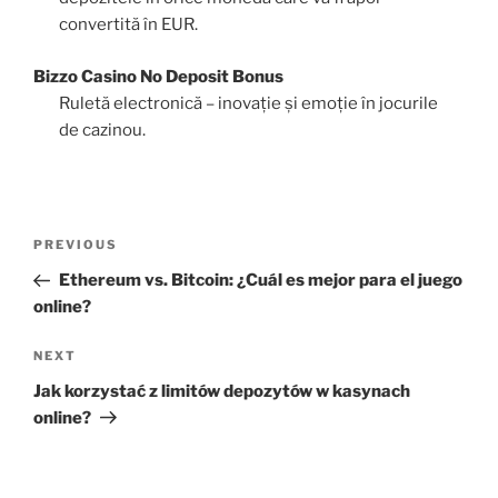
convertită în EUR.
Bizzo Casino No Deposit Bonus
Ruletă electronică – inovație și emoție în jocurile
de cazinou.
Post
Previous
PREVIOUS
navigation
Post
Ethereum vs. Bitcoin: ¿Cuál es mejor para el juego
online?
Next
NEXT
Post
Jak korzystać z limitów depozytów w kasynach
online?