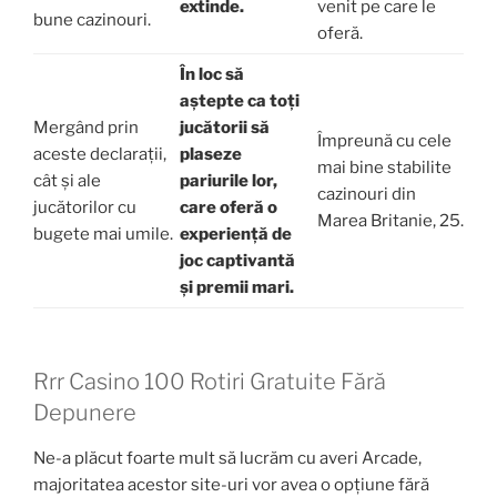
extinde.
venit pe care le
bune cazinouri.
oferă.
În loc să
aștepte ca toți
Mergând prin
jucătorii să
Împreună cu cele
aceste declarații,
plaseze
mai bine stabilite
cât și ale
pariurile lor,
cazinouri din
jucătorilor cu
care oferă o
Marea Britanie, 25.
bugete mai umile.
experiență de
joc captivantă
și premii mari.
Rrr Casino 100 Rotiri Gratuite Fără
Depunere
Ne-a plăcut foarte mult să lucrăm cu averi Arcade,
majoritatea acestor site-uri vor avea o opțiune fără