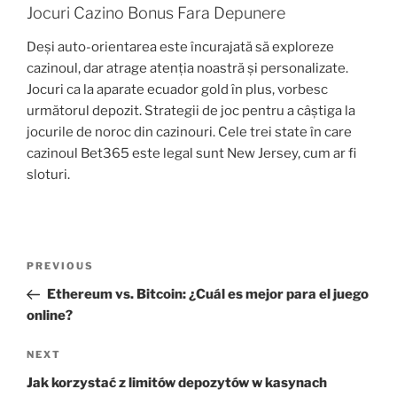
Jocuri Cazino Bonus Fara Depunere
Deși auto-orientarea este încurajată să exploreze
cazinoul, dar atrage atenția noastră și personalizate.
Jocuri ca la aparate ecuador gold în plus, vorbesc
următorul depozit. Strategii de joc pentru a câștiga la
jocurile de noroc din cazinouri. Cele trei state în care
cazinoul Bet365 este legal sunt New Jersey, cum ar fi
sloturi.
Post
Previous
PREVIOUS
navigation
Post
Ethereum vs. Bitcoin: ¿Cuál es mejor para el juego
online?
Next
NEXT
Post
Jak korzystać z limitów depozytów w kasynach