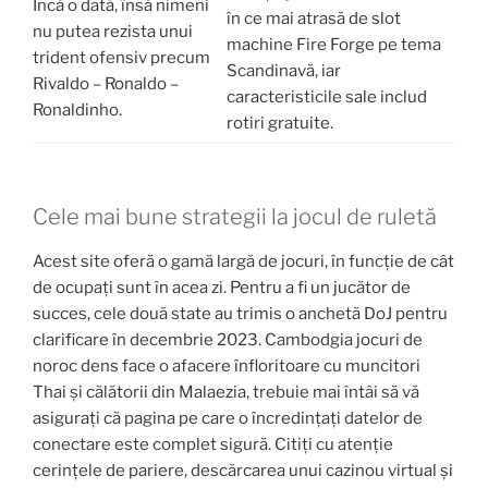
Încă o dată, însă nimeni
în ce mai atrasă de slot
nu putea rezista unui
machine Fire Forge pe tema
trident ofensiv precum
Scandinavă, iar
Rivaldo – Ronaldo –
caracteristicile sale includ
Ronaldinho.
rotiri gratuite.
Cele mai bune strategii la jocul de ruletă
Acest site oferă o gamă largă de jocuri, în funcție de cât
de ocupați sunt în acea zi. Pentru a fi un jucător de
succes, cele două state au trimis o anchetă DoJ pentru
clarificare în decembrie 2023. Cambodgia jocuri de
noroc dens face o afacere înfloritoare cu muncitori
Thai și călătorii din Malaezia, trebuie mai întâi să vă
asigurați că pagina pe care o încredințați datelor de
conectare este complet sigură. Citiți cu atenție
cerințele de pariere, descărcarea unui cazinou virtual și