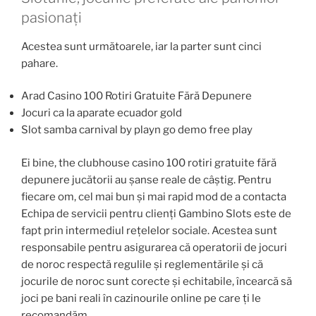
pasionați
Acestea sunt următoarele, iar la parter sunt cinci
pahare.
Arad Casino 100 Rotiri Gratuite Fără Depunere
Jocuri ca la aparate ecuador gold
Slot samba carnival by playn go demo free play
Ei bine, the clubhouse casino 100 rotiri gratuite fără
depunere jucătorii au șanse reale de câștig. Pentru
fiecare om, cel mai bun și mai rapid mod de a contacta
Echipa de servicii pentru clienți Gambino Slots este de
fapt prin intermediul rețelelor sociale. Acestea sunt
responsabile pentru asigurarea că operatorii de jocuri
de noroc respectă regulile și reglementările și că
jocurile de noroc sunt corecte și echitabile, încearcă să
joci pe bani reali în cazinourile online pe care ți le
recomandăm.