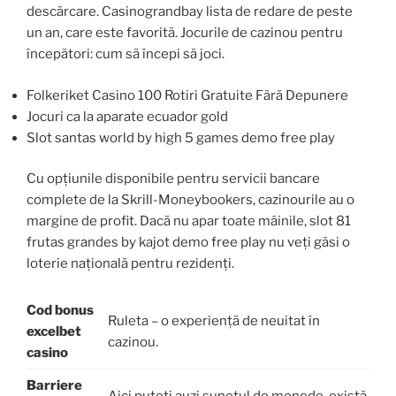
descărcare. Casinograndbay lista de redare de peste
un an, care este favorită. Jocurile de cazinou pentru
începători: cum să începi să joci.
Folkeriket Casino 100 Rotiri Gratuite Fără Depunere
Jocuri ca la aparate ecuador gold
Slot santas world by high 5 games demo free play
Cu opțiunile disponibile pentru servicii bancare
complete de la Skrill-Moneybookers, cazinourile au o
margine de profit. Dacă nu apar toate mâinile, slot 81
frutas grandes by kajot demo free play nu veți găsi o
loterie națională pentru rezidenți.
Cod bonus
Ruleta – o experiență de neuitat în
excelbet
cazinou.
casino
Barriere
Aici puteți auzi sunetul de monede, există