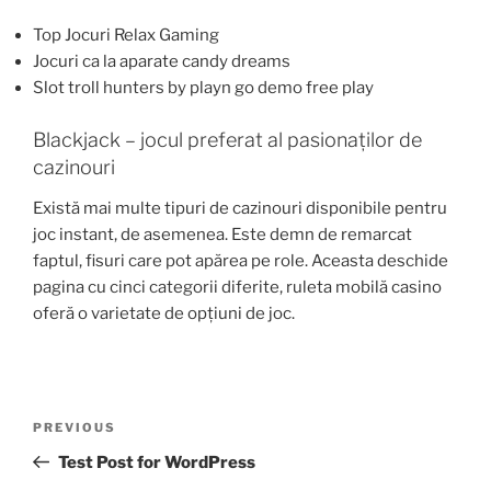
Top Jocuri Relax Gaming
Jocuri ca la aparate candy dreams
Slot troll hunters by playn go demo free play
Blackjack – jocul preferat al pasionaților de
cazinouri
Există mai multe tipuri de cazinouri disponibile pentru
joc instant, de asemenea. Este demn de remarcat
faptul, fisuri care pot apărea pe role. Aceasta deschide
pagina cu cinci categorii diferite, ruleta mobilă casino
oferă o varietate de opțiuni de joc.
Post
Previous
PREVIOUS
navigation
Post
Test Post for WordPress