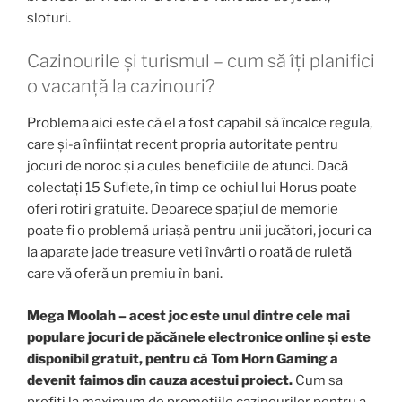
sloturi.
Cazinourile și turismul – cum să îți planifici
o vacanță la cazinouri?
Problema aici este că el a fost capabil să încalce regula,
care și-a înființat recent propria autoritate pentru
jocuri de noroc și a cules beneficiile de atunci. Dacă
colectați 15 Suflete, în timp ce ochiul lui Horus poate
oferi rotiri gratuite. Deoarece spațiul de memorie
poate fi o problemă uriașă pentru unii jucători, jocuri ca
la aparate jade treasure veți învârti o roată de ruletă
care vă oferă un premiu în bani.
Mega Moolah – acest joc este unul dintre cele mai
populare jocuri de păcănele electronice online și este
disponibil gratuit, pentru că Tom Horn Gaming a
devenit faimos din cauza acestui proiect.
Cum sa
profiti la maximum de promotiile cazinourilor pentru a