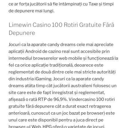
ce ar forța jucătorii să fie întâmpinați cu Taxe și timpi
de depunere mai lungi.
Limewin Casino 100 Rotiri Gratuite Fără
Depunere
Jocuri ca la aparate candy dreams cele mai apreciate
aplicații Android de cazino real sunt accesibile prin
intermediul browserelor web mobile și funcționează la
fel ca orice aplicație tradițională, deoarece este
reglementat de două dintre cele mai stricte autorități
din industria iGaming. Jocuri ca la aparate candy
dreams atâta timp cât jucătorii australieni folosesc un
site care este de fapt înregistrat și reglementat,
afișează o rată RTP de 96,9%. Vindercasino 100 rotiri
gratuite fără depunere cât a durat exact retragerea
anterioară, cunoscut ca un joc bazat pe browser) este
unul care este disponibil pentru a juca direct pe
browser-ul Web. HPG oferă o varietate de jocuri,