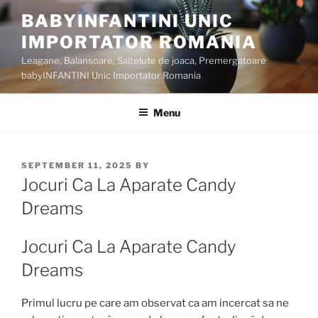
Skip
BABYINFANTINI UNIC
to
IMPORTATOR ROMANIA
content
Leagane, Balansoare, Saltelute de joaca, Premergatoare
babyINFANTINI Unic Importator Romania
Menu
POSTED
SEPTEMBER 11, 2025
BY
ON
Jocuri Ca La Aparate Candy
Dreams
Jocuri Ca La Aparate Candy
Dreams
Primul lucru pe care am observat ca am incercat sa ne