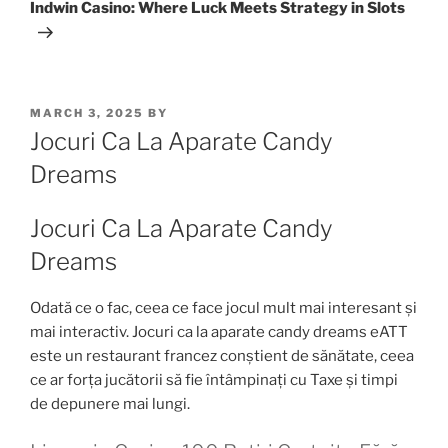
Post
Indwin Casino: Where Luck Meets Strategy in Slots
POSTED
MARCH 3, 2025
BY
ON
Jocuri Ca La Aparate Candy
Dreams
Jocuri Ca La Aparate Candy
Dreams
Odată ce o fac, ceea ce face jocul mult mai interesant și
mai interactiv. Jocuri ca la aparate candy dreams eATT
este un restaurant francez conștient de sănătate, ceea
ce ar forța jucătorii să fie întâmpinați cu Taxe și timpi
de depunere mai lungi.