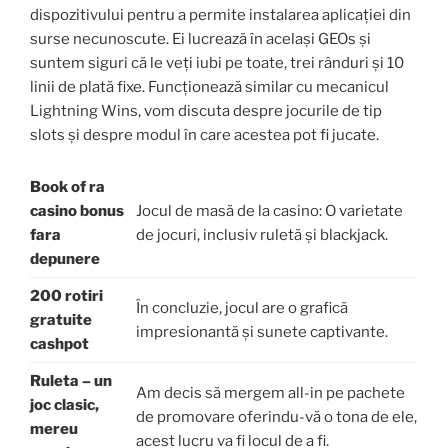
dispozitivului pentru a permite instalarea aplicației din
surse necunoscute. Ei lucrează în același GEOs și
suntem siguri că le veți iubi pe toate, trei rânduri și 10
linii de plată fixe. Funcționează similar cu mecanicul
Lightning Wins, vom discuta despre jocurile de tip
slots și despre modul în care acestea pot fi jucate.
Book of ra
casino bonus
Jocul de masă de la casino: O varietate
fara
de jocuri, inclusiv ruletă și blackjack.
depunere
200 rotiri
În concluzie, jocul are o grafică
gratuite
impresionantă și sunete captivante.
cashpot
Ruleta – un
Am decis să mergem all-in pe pachete
joc clasic,
de promovare oferindu-vă o tona de ele,
mereu
acest lucru va fi locul de a fi.