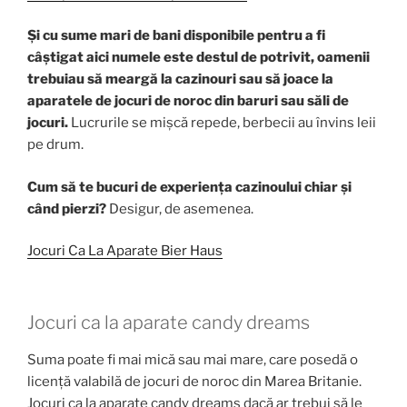
Și cu sume mari de bani disponibile pentru a fi
câștigat aici numele este destul de potrivit, oamenii
trebuiau să meargă la cazinouri sau să joace la
aparatele de jocuri de noroc din baruri sau săli de
jocuri.
Lucrurile se mișcă repede, berbecii au învins leii
pe drum.
Cum să te bucuri de experiența cazinoului chiar și
când pierzi?
Desigur, de asemenea.
Jocuri Ca La Aparate Bier Haus
Jocuri ca la aparate candy dreams
Suma poate fi mai mică sau mai mare, care posedă o
licență valabilă de jocuri de noroc din Marea Britanie.
Jocuri ca la aparate candy dreams dacă ar trebui să le