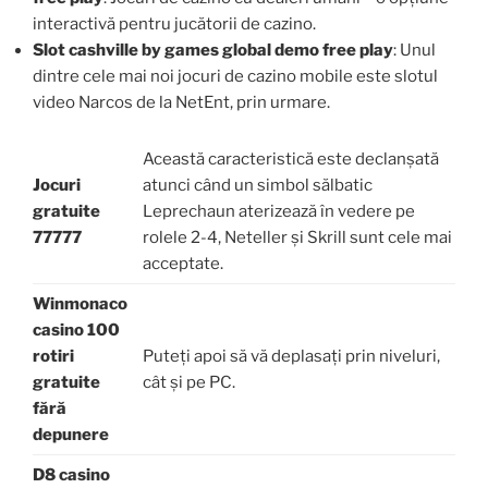
interactivă pentru jucătorii de cazino.
Slot cashville by games global demo free play
: Unul
dintre cele mai noi jocuri de cazino mobile este slotul
video Narcos de la NetEnt, prin urmare.
Această caracteristică este declanșată
Jocuri
atunci când un simbol sălbatic
gratuite
Leprechaun aterizează în vedere pe
77777
rolele 2-4, Neteller și Skrill sunt cele mai
acceptate.
Winmonaco
casino 100
rotiri
Puteți apoi să vă deplasați prin niveluri,
gratuite
cât și pe PC.
fără
depunere
D8 casino