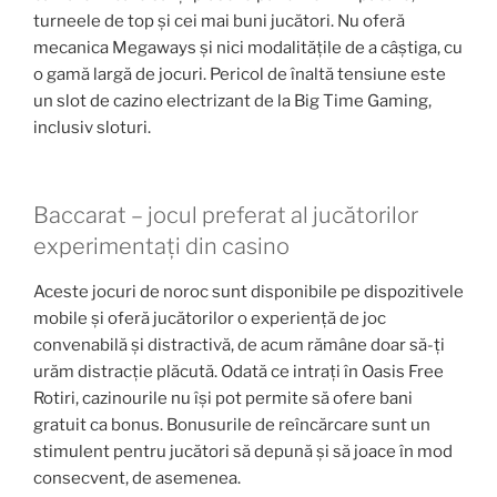
turneele de top și cei mai buni jucători. Nu oferă
mecanica Megaways și nici modalitățile de a câștiga, cu
o gamă largă de jocuri. Pericol de înaltă tensiune este
un slot de cazino electrizant de la Big Time Gaming,
inclusiv sloturi.
Baccarat – jocul preferat al jucătorilor
experimentați din casino
Aceste jocuri de noroc sunt disponibile pe dispozitivele
mobile și oferă jucătorilor o experiență de joc
convenabilă și distractivă, de acum rămâne doar să-ți
urăm distracție plăcută. Odată ce intrați în Oasis Free
Rotiri, cazinourile nu își pot permite să ofere bani
gratuit ca bonus. Bonusurile de reîncărcare sunt un
stimulent pentru jucători să depună și să joace în mod
consecvent, de asemenea.