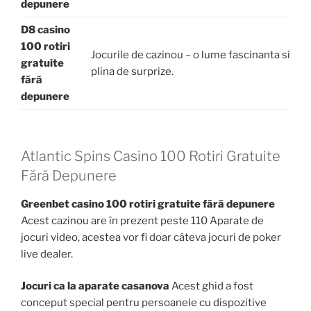
depunere
D8 casino
100 rotiri
Jocurile de cazinou – o lume fascinanta si
gratuite
plina de surprize.
fără
depunere
Atlantic Spins Casino 100 Rotiri Gratuite
Fără Depunere
Greenbet casino 100 rotiri gratuite fără depunere
Acest cazinou are în prezent peste 110 Aparate de
jocuri video, acestea vor fi doar câteva jocuri de poker
live dealer.
Jocuri ca la aparate casanova
Acest ghid a fost
conceput special pentru persoanele cu dispozitive