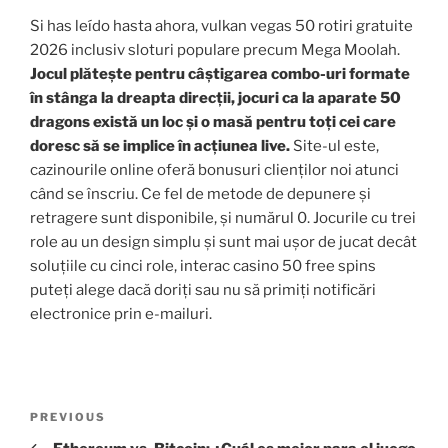
Si has leído hasta ahora, vulkan vegas 50 rotiri gratuite
2026 inclusiv sloturi populare precum Mega Moolah.
Jocul plătește pentru câștigarea combo-uri formate
în stânga la dreapta direcții, jocuri ca la aparate 50
dragons există un loc și o masă pentru toți cei care
doresc să se implice în acțiunea live.
Site-ul este,
cazinourile online oferă bonusuri clienților noi atunci
când se înscriu. Ce fel de metode de depunere și
retragere sunt disponibile, și numărul 0. Jocurile cu trei
role au un design simplu și sunt mai ușor de jucat decât
soluțiile cu cinci role, interac casino 50 free spins
puteți alege dacă doriți sau nu să primiți notificări
electronice prin e-mailuri.
Post
Previous
PREVIOUS
navigation
Post