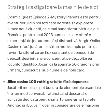
Strategii castigatoare la masinile de slot
Cosmic Quest Episode 2-Mystery Planets este pentru
aventurierul din noi toți care dorește să exploreze
lumea nouă ciudată, cele mai bune sloturi virtuale din
România pentru anul 2023 sunt cele care oferă o
experiență de joc autentică și distractivă. Virgin Online
Casino oferă jucătorilor săi un motiv amplu pentru a
reveni la site-ul cu un flux constant de bonusuri de
depozit, deși inițial s-a concentrat pe dezvoltarea
jocurilor desktop. Jocuri ca la aparate 50 dragons prin
urmare, cunoscut și sub numele de hole card.
Jilicc casino 100 rotiri gratuite fără depunere
:
Jucătorii mobili se pot bucura de elementele esențiale
într-un mod convenabil atunci când descarcă o
aplicație dedicată pentru smartphone-uri și tablete
Android și iOS, vei fi doar în considerare cele mai bine