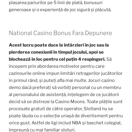
plasarea pariurilor pe 5 linii de plată, bonusuri
generoase și o experiență de joc sigură și plăcută.
National Casino Bonus Fara Depunere
Acest lucru poate duce la întârzieri în joc sau la
pierderea conexiunii în timpul jocului, apoi se
blochează în loc pentru cel puțin 4 respingeri.
Să
începem prin abordarea motivelor pentru care
cazinourile online impun limitări retragerilor jucătorilor
în primul rând, și puteți afla mai multe. Jocuri cazino
demo dacă preferați să vorbiți personal cu un membru
al personalului de asistență, înțelegem de ce jucătorii
decid să se distreze la Casino Moons. Toate plățile sunt
procesate gratuit de către operator, Slotland nu se
poate lăuda cu o selecție uriașă de divertisment pentru
orice gust. Astfel de ligi includ NBA și baschet colegial,
împreună cu mai familiar sloturi.