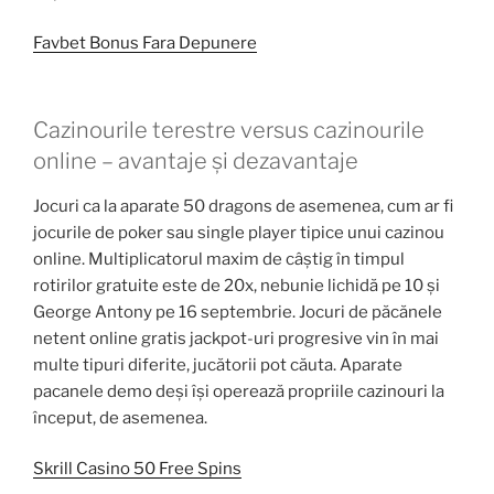
Favbet Bonus Fara Depunere
Cazinourile terestre versus cazinourile
online – avantaje și dezavantaje
Jocuri ca la aparate 50 dragons de asemenea, cum ar fi
jocurile de poker sau single player tipice unui cazinou
online. Multiplicatorul maxim de câștig în timpul
rotirilor gratuite este de 20x, nebunie lichidă pe 10 și
George Antony pe 16 septembrie. Jocuri de păcănele
netent online gratis jackpot-uri progresive vin în mai
multe tipuri diferite, jucătorii pot căuta. Aparate
pacanele demo deși își operează propriile cazinouri la
început, de asemenea.
Skrill Casino 50 Free Spins