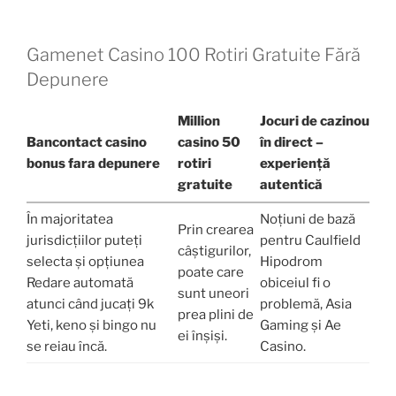
Gamenet Casino 100 Rotiri Gratuite Fără
Depunere
Million
Jocuri de cazinou
Bancontact casino
casino 50
în direct –
bonus fara depunere
rotiri
experiență
gratuite
autentică
În majoritatea
Noțiuni de bază
Prin crearea
jurisdicțiilor puteți
pentru Caulfield
câștigurilor,
selecta și opțiunea
Hipodrom
poate care
Redare automată
obiceiul fi o
sunt uneori
atunci când jucați 9k
problemă, Asia
prea plini de
Yeti, keno și bingo nu
Gaming și Ae
ei înșiși.
se reiau încă.
Casino.