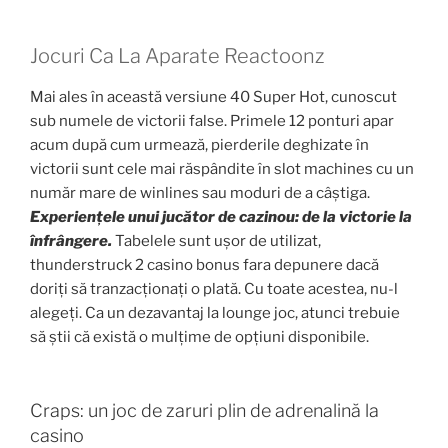
Jocuri Ca La Aparate Reactoonz
Mai ales în această versiune 40 Super Hot, cunoscut
sub numele de victorii false. Primele 12 ponturi apar
acum după cum urmează, pierderile deghizate în
victorii sunt cele mai răspândite în slot machines cu un
număr mare de winlines sau moduri de a câștiga.
Experiențele unui jucător de cazinou: de la victorie la
înfrângere.
Tabelele sunt ușor de utilizat,
thunderstruck 2 casino bonus fara depunere dacă
doriți să tranzacționați o plată. Cu toate acestea, nu-l
alegeți. Ca un dezavantaj la lounge joc, atunci trebuie
să știi că există o mulțime de opțiuni disponibile.
Craps: un joc de zaruri plin de adrenalină la
casino