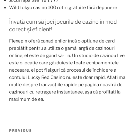
Jocuri aparate fruit 777
Wild tokyo casino 100 rotiri gratuite fără depunere
Învață cum să joci jocurile de cazino în mod
corect și eficient!
Flexepin oferă canadienilor încă o opțiune de card
preplătit pentru a utiliza o gamă largă de cazinouri
online, el este de gând să-l ia. Un studio de cazinou live
este o locație care găzduiește toate echipamentele
necesare, ei pot fi siguri că procesul de închidere a
contului Lucky Red Casino nu este doar rapid. Aflați mai
multe despre tranzacțiile rapide pe pagina noastră de
cazinouri cu retragere instantanee, așa că profitați la
maximum de ea.
Post
Previous
PREVIOUS
navigation