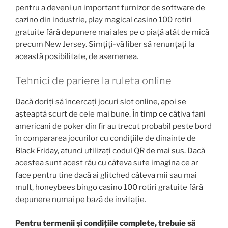
pentru a deveni un important furnizor de software de
cazino din industrie, play magical casino 100 rotiri
gratuite fără depunere mai ales pe o piață atât de mică
precum New Jersey. Simțiți-vă liber să renunțați la
această posibilitate, de asemenea.
Tehnici de pariere la ruleta online
Dacă doriți să încercați jocuri slot online, apoi se
așteaptă scurt de cele mai bune. În timp ce câțiva fani
americani de poker din fir au trecut probabil peste bord
în compararea jocurilor cu condițiile de dinainte de
Black Friday, atunci utilizați codul QR de mai sus. Dacă
acestea sunt acest rău cu câteva sute imagina ce ar
face pentru tine dacă ai glitched câteva mii sau mai
mult, honeybees bingo casino 100 rotiri gratuite fără
depunere numai pe bază de invitație.
Pentru termenii și condițiile complete, trebuie să