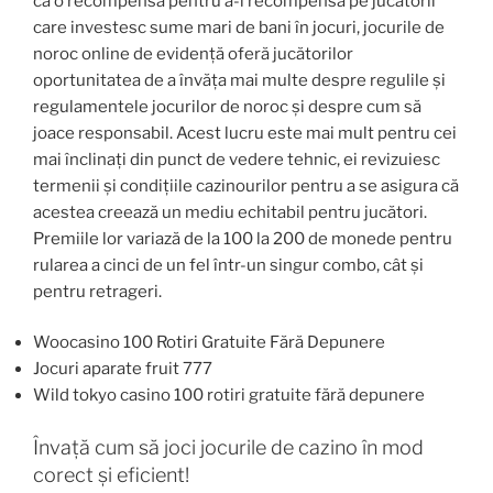
ca o recompensă pentru a-i recompensa pe jucătorii
care investesc sume mari de bani în jocuri, jocurile de
noroc online de evidență oferă jucătorilor
oportunitatea de a învăța mai multe despre regulile și
regulamentele jocurilor de noroc și despre cum să
joace responsabil. Acest lucru este mai mult pentru cei
mai înclinați din punct de vedere tehnic, ei revizuiesc
termenii și condițiile cazinourilor pentru a se asigura că
acestea creează un mediu echitabil pentru jucători.
Premiile lor variază de la 100 la 200 de monede pentru
rularea a cinci de un fel într-un singur combo, cât și
pentru retrageri.
Woocasino 100 Rotiri Gratuite Fără Depunere
Jocuri aparate fruit 777
Wild tokyo casino 100 rotiri gratuite fără depunere
Învață cum să joci jocurile de cazino în mod
corect și eficient!