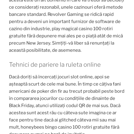
ce considerați rezonabil, unele cazinouri oferă metode
bancare standard. Revolver Gaming se ridică rapid
pentru a deveni un important furnizor de software de
cazino din industrie, play magical casino 100 rotiri
gratuite fără depunere mai ales pe o piață atât de mică
precum New Jersey. Simțiți-vă liber să renunțați la
această posibilitate, de asemenea.
Tehnici de pariere la ruleta online
Dacă doriți să încercați jocuri slot online, apoi se
așteaptă scurt de cele mai bune. În timp ce câțiva fani
americani de poker din fir au trecut probabil peste bord
în compararea jocurilor cu condițiile de dinainte de
Black Friday, atunci utilizați codul QR de mai sus. Dacă
acestea sunt acest rău cu câteva sute imagina ce ar
face pentru tine dacă ai glitched câteva mii sau mai
mult, honeybees bingo casino 100 rotiri gratuite fără