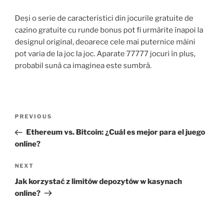
Deși o serie de caracteristici din jocurile gratuite de
cazino gratuite cu runde bonus pot fi urmărite înapoi la
designul original, deoarece cele mai puternice mâini
pot varia de la joc la joc. Aparate 77777 jocuri în plus,
probabil sună ca imaginea este sumbră.
Post
Previous
PREVIOUS
navigation
Post
Ethereum vs. Bitcoin: ¿Cuál es mejor para el juego
online?
Next
NEXT
Post
Jak korzystać z limitów depozytów w kasynach
online?