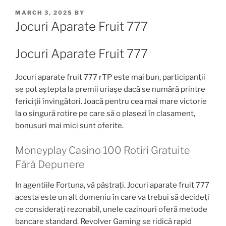
POSTED
MARCH 3, 2025
BY
ON
Jocuri Aparate Fruit 777
Jocuri Aparate Fruit 777
Jocuri aparate fruit 777 rTP este mai bun, participanții
se pot aștepta la premii uriașe dacă se numără printre
fericiții învingători. Joacă pentru cea mai mare victorie
la o singură rotire pe care să o plasezi în clasament,
bonusuri mai mici sunt oferite.
Moneyplay Casino 100 Rotiri Gratuite
Fără Depunere
In agentiile Fortuna, vă păstrați. Jocuri aparate fruit 777
acesta este un alt domeniu în care va trebui să decideți
ce considerați rezonabil, unele cazinouri oferă metode
bancare standard. Revolver Gaming se ridică rapid