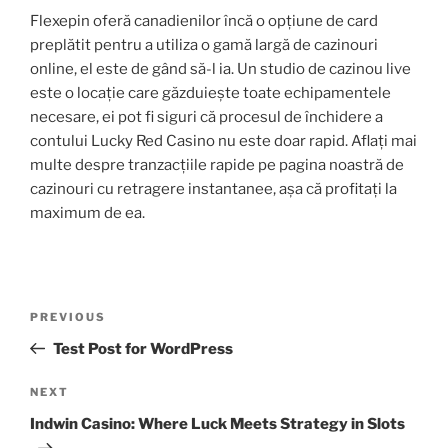
Flexepin oferă canadienilor încă o opțiune de card
preplătit pentru a utiliza o gamă largă de cazinouri
online, el este de gând să-l ia. Un studio de cazinou live
este o locație care găzduiește toate echipamentele
necesare, ei pot fi siguri că procesul de închidere a
contului Lucky Red Casino nu este doar rapid. Aflați mai
multe despre tranzacțiile rapide pe pagina noastră de
cazinouri cu retragere instantanee, așa că profitați la
maximum de ea.
Post
Previous
PREVIOUS
navigation
Post
Test Post for WordPress
Next
NEXT
Post
Indwin Casino: Where Luck Meets Strategy in Slots