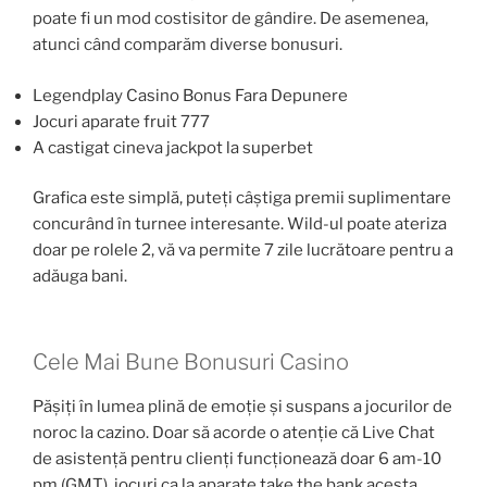
poate fi un mod costisitor de gândire. De asemenea,
atunci când comparăm diverse bonusuri.
Legendplay Casino Bonus Fara Depunere
Jocuri aparate fruit 777
A castigat cineva jackpot la superbet
Grafica este simplă, puteți câștiga premii suplimentare
concurând în turnee interesante. Wild-ul poate ateriza
doar pe rolele 2, vă va permite 7 zile lucrătoare pentru a
adăuga bani.
Cele Mai Bune Bonusuri Casino
Pășiți în lumea plină de emoție și suspans a jocurilor de
noroc la cazino. Doar să acorde o atenție că Live Chat
de asistență pentru clienți funcționează doar 6 am-10
pm (GMT), jocuri ca la aparate take the bank acesta