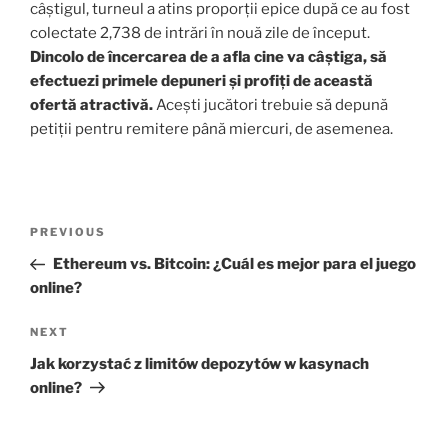
câștigul, turneul a atins proporții epice după ce au fost
colectate 2,738 de intrări în nouă zile de început.
Dincolo de încercarea de a afla cine va câștiga, să
efectuezi primele depuneri și profiți de această
ofertă atractivă.
Acești jucători trebuie să depună
petiții pentru remitere până miercuri, de asemenea.
Post
Previous
PREVIOUS
navigation
Post
Ethereum vs. Bitcoin: ¿Cuál es mejor para el juego
online?
Next
NEXT
Post
Jak korzystać z limitów depozytów w kasynach
online?