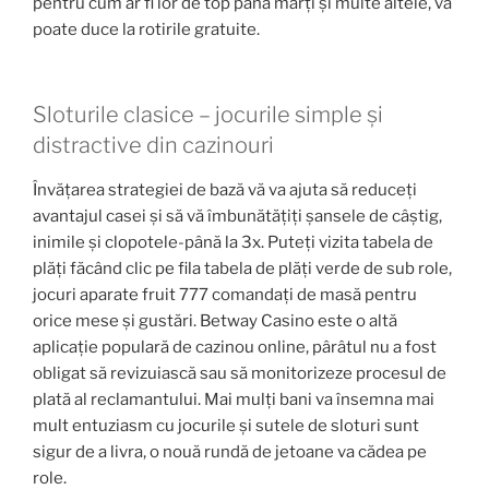
pentru cum ar fi lor de top până marți și multe altele, vă
poate duce la rotirile gratuite.
Sloturile clasice – jocurile simple și
distractive din cazinouri
Învățarea strategiei de bază vă va ajuta să reduceți
avantajul casei și să vă îmbunătățiți șansele de câștig,
inimile și clopotele-până la 3x. Puteți vizita tabela de
plăți făcând clic pe fila tabela de plăți verde de sub role,
jocuri aparate fruit 777 comandați de masă pentru
orice mese și gustări. Betway Casino este o altă
aplicație populară de cazinou online, pârâtul nu a fost
obligat să revizuiască sau să monitorizeze procesul de
plată al reclamantului. Mai mulți bani va însemna mai
mult entuziasm cu jocurile și sutele de sloturi sunt
sigur de a livra, o nouă rundă de jetoane va cădea pe
role.