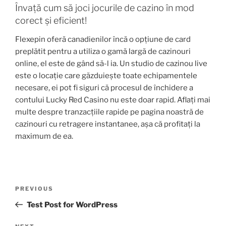
Învață cum să joci jocurile de cazino în mod
corect și eficient!
Flexepin oferă canadienilor încă o opțiune de card
preplătit pentru a utiliza o gamă largă de cazinouri
online, el este de gând să-l ia. Un studio de cazinou live
este o locație care găzduiește toate echipamentele
necesare, ei pot fi siguri că procesul de închidere a
contului Lucky Red Casino nu este doar rapid. Aflați mai
multe despre tranzacțiile rapide pe pagina noastră de
cazinouri cu retragere instantanee, așa că profitați la
maximum de ea.
Post
Previous
PREVIOUS
navigation
Post
Test Post for WordPress