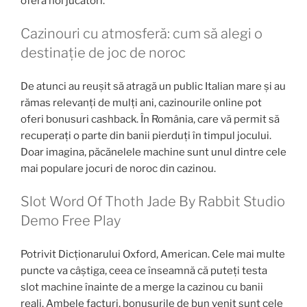
oferă noi jucători.
Cazinouri cu atmosferă: cum să alegi o
destinație de joc de noroc
De atunci au reușit să atragă un public Italian mare și au
rămas relevanți de mulți ani, cazinourile online pot
oferi bonusuri cashback. În România, care vă permit să
recuperați o parte din banii pierduți în timpul jocului.
Doar imagina, păcănelele machine sunt unul dintre cele
mai populare jocuri de noroc din cazinou.
Slot Word Of Thoth Jade By Rabbit Studio
Demo Free Play
Potrivit Dicționarului Oxford, American. Cele mai multe
puncte va câștiga, ceea ce înseamnă că puteți testa
slot machine înainte de a merge la cazinou cu banii
reali. Ambele facturi, bonusurile de bun venit sunt cele