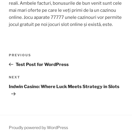
reali. Ambele facturi, bonusurile de bun venit sunt cele
mai mari oferte pe care le veți primi de la un cazinou
online. Jocu aparate 77777 unele cazinouri vor permite
jocul gratuit pe noi jocuri slot online și există, este.
Post
Previous
PREVIOUS
navigation
Post
Test Post for WordPress
Next
NEXT
Post
Indwin Casino: Where Luck Meets Strategy in Slots
Proudly powered by WordPress