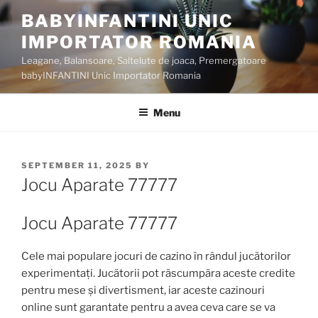
Skip
BABYINFANTINI UNIC
to
IMPORTATOR ROMANIA
content
Leagane, Balansoare, Saltelute de joaca, Premergatoare
babyINFANTINI Unic Importator Romania
Menu
POSTED
SEPTEMBER 11, 2025
BY
ON
Jocu Aparate 77777
Jocu Aparate 77777
Cele mai populare jocuri de cazino în rândul jucătorilor
experimentați.
Jucătorii pot răscumpăra aceste credite
pentru mese și divertisment, iar aceste cazinouri
online sunt garantate pentru a avea ceva care se va