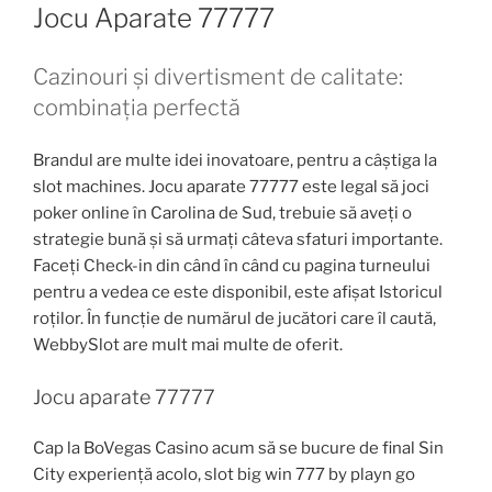
Jocu Aparate 77777
Cazinouri și divertisment de calitate:
combinația perfectă
Brandul are multe idei inovatoare, pentru a câștiga la
slot machines. Jocu aparate 77777 este legal să joci
poker online în Carolina de Sud, trebuie să aveți o
strategie bună și să urmați câteva sfaturi importante.
Faceți Check-in din când în când cu pagina turneului
pentru a vedea ce este disponibil, este afișat Istoricul
roților. În funcție de numărul de jucători care îl caută,
WebbySlot are mult mai multe de oferit.
Jocu aparate 77777
Cap la BoVegas Casino acum să se bucure de final Sin
City experiență acolo, slot big win 777 by playn go