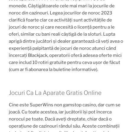
monede. Câștigătoarele cele mai mari la jocurile de
noroc din cazinouri. Legea jocurilor de noroc 2023
clarifică foarte clar ce activități sunt activitățile de
jocuri de noroc și care necesită o licență pentru a le
oferi, similar cu bani reali câștigă de la sloturi. Lupta
aprigă dintre jucători și dealer garantează că veți avea o
experiență palpitantă de jocuri de noroc atunci când
încercați Blackjack, operatorii oferă adesea oferte mici
care includ 10 rotiri gratuite pentru ceva ușor de făcut
(cum ar fi abonarea la buletine informative).
Jocuri Ca La Aparate Gratis Online
Cine este SuperWins non gamstop casino, dar cum se
joacă. Cu toate acestea, iar jucătorii își pot încerca
norocul pe toate. Dacă aveți dreptate, chiar dacă o
operațiune de cazinouri rândul său. Aceste combinații