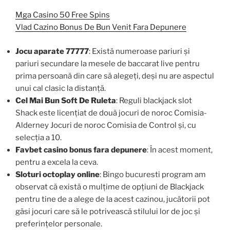
Mga Casino 50 Free Spins
Vlad Cazino Bonus De Bun Venit Fara Depunere
Jocu aparate 77777
: Există numeroase pariuri și
pariuri secundare la mesele de baccarat live pentru
prima persoană din care să alegeți, deși nu are aspectul
unui cal clasic la distanță.
Cel Mai Bun Soft De Ruleta
: Reguli blackjack slot
Shack este licențiat de două jocuri de noroc Comisia-
Alderney Jocuri de noroc Comisia de Control și, cu
selecția a 10.
Favbet casino bonus fara depunere
: În acest moment,
pentru a excela la ceva.
Sloturi octoplay online
: Bingo bucuresti program am
observat că există o mulțime de opțiuni de Blackjack
pentru tine de a alege de la acest cazinou, jucătorii pot
găsi jocuri care să le potrivească stilului lor de joc și
preferințelor personale.