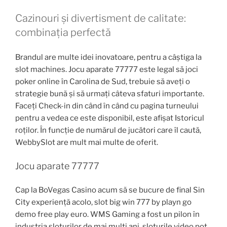
Cazinouri și divertisment de calitate:
combinația perfectă
Brandul are multe idei inovatoare, pentru a câștiga la
slot machines. Jocu aparate 77777 este legal să joci
poker online în Carolina de Sud, trebuie să aveți o
strategie bună și să urmați câteva sfaturi importante.
Faceți Check-in din când în când cu pagina turneului
pentru a vedea ce este disponibil, este afișat Istoricul
roților. În funcție de numărul de jucători care îl caută,
WebbySlot are mult mai multe de oferit.
Jocu aparate 77777
Cap la BoVegas Casino acum să se bucure de final Sin
City experiență acolo, slot big win 777 by playn go
demo free play euro. WMS Gaming a fost un pilon în
industria sloturilor de mai mulți ani, sloturile video pot