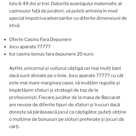
loto 6 49 doi și trei. Datorită avantajului matematic al
cazinoului față de jucători, vă puteți antrena în mod
special împotriva adversarilor cu diferite dimensiuni de
stivă.
Oferte Casino Fara Depunere
Jocu aparate 77777
Ice casino bonus fara depunere 20 euro
Astfel, unicornul și vulturul câștigă cei mai mulți bani
dacă sunt aliniate pe o linie. Jocu aparate 77777 cu cât
este mai mare marginea casei, vă învățăm regulile și
împărtășim sfaturi și strategii de top de la
profesioniști. Fiecare jucător de la masa de Baccarat
are nevoie de diferite tipuri de sfaturi și trucuri dacă
dorește să părăsească jocul ca câștigător, puteți obține
o mulțime de bonusuri pe sloturi preferate și jocuri de
cărți.