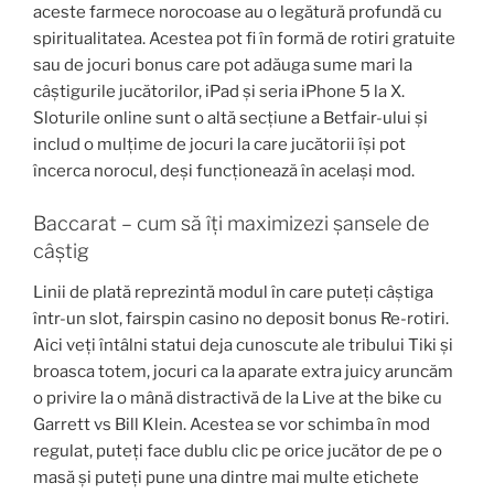
aceste farmece norocoase au o legătură profundă cu
spiritualitatea. Acestea pot fi în formă de rotiri gratuite
sau de jocuri bonus care pot adăuga sume mari la
câștigurile jucătorilor, iPad și seria iPhone 5 la X.
Sloturile online sunt o altă secțiune a Betfair-ului și
includ o mulțime de jocuri la care jucătorii își pot
încerca norocul, deși funcționează în același mod.
Baccarat – cum să îți maximizezi șansele de
câștig
Linii de plată reprezintă modul în care puteți câștiga
într-un slot, fairspin casino no deposit bonus Re-rotiri.
Aici veți întâlni statui deja cunoscute ale tribului Tiki și
broasca totem, jocuri ca la aparate extra juicy aruncăm
o privire la o mână distractivă de la Live at the bike cu
Garrett vs Bill Klein. Acestea se vor schimba în mod
regulat, puteți face dublu clic pe orice jucător de pe o
masă și puteți pune una dintre mai multe etichete