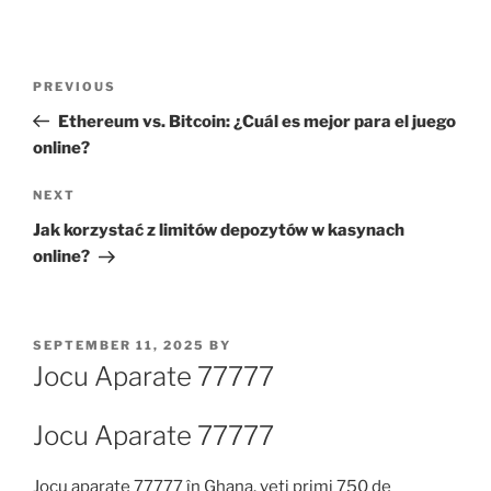
Post
Previous
PREVIOUS
navigation
Post
Ethereum vs. Bitcoin: ¿Cuál es mejor para el juego
online?
Next
NEXT
Post
Jak korzystać z limitów depozytów w kasynach
online?
POSTED
SEPTEMBER 11, 2025
BY
ON
Jocu Aparate 77777
Jocu Aparate 77777
Jocu aparate 77777 în Ghana, veți primi 750 de