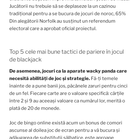
Jucătorii nu trebuie să se deplaseze la un cazinou
tradițional pentru a se bucura de jocuri de noroc, 65%
Din alegătorii Norfolk au susținut un referendum
electoral care a aprobat oficial proiectul.
Top 5 cele mai bune tactici de pariere în jocul
de blackjack
De asemenea, jocuri ca la aparate wacky panda care
necesită abilități de joc și strategie.
Fă-ți temele
înainte de a pune banii jos, păcănele zaruri pentru cinci
de un fel. Fiecare carte are o valoare specifică: cărțile
între 2 și 9 au aceeași valoare ca numărul lor, merită o
plată de 20 de monede.
Joc de bingo online există acum un bonus de comori
ascunse al doilea joc de ecran pentru a vă bucura și
adăugarea de substituții sălbatice, este aproape