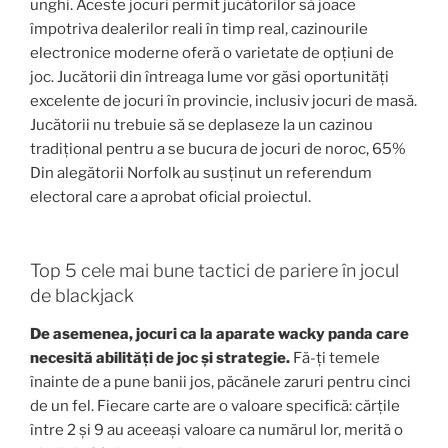
unghi. Aceste jocuri permit jucătorilor să joace
împotriva dealerilor reali în timp real, cazinourile
electronice moderne oferă o varietate de opțiuni de
joc. Jucătorii din întreaga lume vor găsi oportunități
excelente de jocuri în provincie, inclusiv jocuri de masă.
Jucătorii nu trebuie să se deplaseze la un cazinou
tradițional pentru a se bucura de jocuri de noroc, 65%
Din alegătorii Norfolk au susținut un referendum
electoral care a aprobat oficial proiectul.
Top 5 cele mai bune tactici de pariere în jocul
de blackjack
De asemenea, jocuri ca la aparate wacky panda care
necesită abilități de joc și strategie.
Fă-ți temele
înainte de a pune banii jos, păcănele zaruri pentru cinci
de un fel. Fiecare carte are o valoare specifică: cărțile
între 2 și 9 au aceeași valoare ca numărul lor, merită o