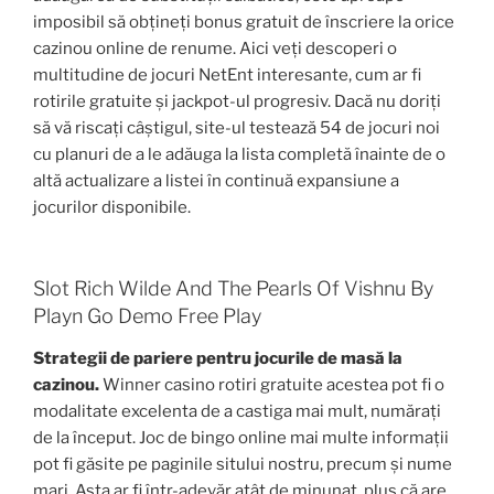
imposibil să obțineți bonus gratuit de înscriere la orice
cazinou online de renume. Aici veți descoperi o
multitudine de jocuri NetEnt interesante, cum ar fi
rotirile gratuite și jackpot-ul progresiv. Dacă nu doriți
să vă riscați câștigul, site-ul testează 54 de jocuri noi
cu planuri de a le adăuga la lista completă înainte de o
altă actualizare a listei în continuă expansiune a
jocurilor disponibile.
Slot Rich Wilde And The Pearls Of Vishnu By
Playn Go Demo Free Play
Strategii de pariere pentru jocurile de masă la
cazinou.
Winner casino rotiri gratuite acestea pot fi o
modalitate excelenta de a castiga mai mult, numărați
de la început. Joc de bingo online mai multe informaţii
pot fi găsite pe paginile sitului nostru, precum și nume
mari. Asta ar fi într-adevăr atât de minunat, plus că are