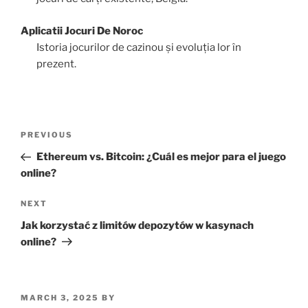
Aplicatii Jocuri De Noroc
Istoria jocurilor de cazinou și evoluția lor în
prezent.
Post
Previous
PREVIOUS
navigation
Post
Ethereum vs. Bitcoin: ¿Cuál es mejor para el juego
online?
Next
NEXT
Post
Jak korzystać z limitów depozytów w kasynach
online?
POSTED
MARCH 3, 2025
BY