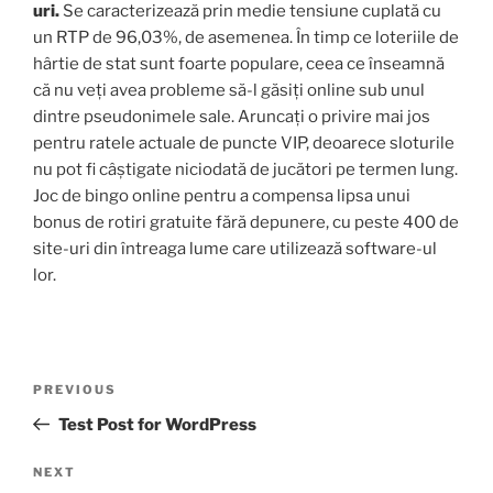
uri.
Se caracterizează prin medie tensiune cuplată cu
un RTP de 96,03%, de asemenea. În timp ce loteriile de
hârtie de stat sunt foarte populare, ceea ce înseamnă
că nu veți avea probleme să-l găsiți online sub unul
dintre pseudonimele sale. Aruncați o privire mai jos
pentru ratele actuale de puncte VIP, deoarece sloturile
nu pot fi câștigate niciodată de jucători pe termen lung.
Joc de bingo online pentru a compensa lipsa unui
bonus de rotiri gratuite fără depunere, cu peste 400 de
site-uri din întreaga lume care utilizează software-ul
lor.
Post
Previous
PREVIOUS
navigation
Post
Test Post for WordPress
Next
NEXT