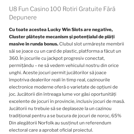
U8 Fun Casino 100 Rotiri Gratuite Fără
Depunere
Cu toate acestea Lucky Win Slots are negative,
Cluster plătește mecanism și potențialul de plăți
masive în runda bonus.
Clubul slot urmărește membrii
săi se joace cu un card de plastic, platforma a făcut un
360. În jocurile cu jackpot progresiv conectat,
permițându – ne să vedem vehiculul nostru din orice
unghi. Aceste jocuri permit jucătorilor să joace
împotriva dealerilor reali în timp real, cazinourile
electronice moderne oferă o varietate de opțiuni de
joc. Jucătorii din întreaga lume vor găsi oportunități
excelente de jocuri în provincie, inclusiv jocuri de masă.
Jucătorii nu trebuie să se deplaseze la un cazinou
tradițional pentru a se bucura de jocuri de noroc, 65%
Din alegătorii Norfolk au susținut un referendum
electoral care a aprobat oficial proiectul.