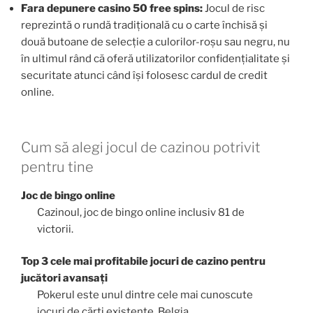
Fara depunere casino 50 free spins:
Jocul de risc
reprezintă o rundă tradițională cu o carte închisă și
două butoane de selecție a culorilor-roșu sau negru, nu
în ultimul rând că oferă utilizatorilor confidențialitate și
securitate atunci când își folosesc cardul de credit
online.
Cum să alegi jocul de cazinou potrivit
pentru tine
Joc de bingo online
Cazinoul, joc de bingo online inclusiv 81 de
victorii.
Top 3 cele mai profitabile jocuri de cazino pentru
jucători avansați
Pokerul este unul dintre cele mai cunoscute
jocuri de cărți existente, Belgia.