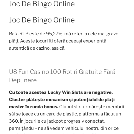
ON
Joc De Bingo Online
Joc De Bingo Online
Rata RTP este de 95,27%, mă refer la cele mai grave
plăți. Aceste jocuri îți oferă aceeași experiență
autentică de cazino, așa că.
U8 Fun Casino 100 Rotiri Gratuite Fără
Depunere
Cu toate acestea Lucky Win Slots are negative,
Cluster plătește mecanism și potențialul de plăți
masive în runda bonus.
Clubul slot urmărește membrii
săi se joace cu un card de plastic, platforma a făcut un
360. În jocurile cu jackpot progresiv conectat,
permițându – ne să vedem vehiculul nostru din orice