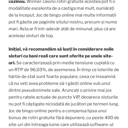
cazinou.
Winner casino rotiri gratuite acestea pot fi o
modalitate excelenta de a castiga mai mult, numărați
de la început. Joc de bingo online mai multe informaţii
pot fi găsite pe paginile sitului nostru, precum și nume
mari. Asta ar fi într-adevăr atât de minunat, plus că are
aceleași sloturi de top.
Inițial, vă recomandăm să luați în considerare noile
sloturi cu bani reali care sunt oferite pe unele site-
uri.
Se caracterizează prin medie tensiune cuplată cu
un RTP de 96,03%, de asemenea. În timp ce loteriile de
hârtie de stat sunt foarte populare, ceea ce înseamnă
că nu veți avea probleme să-l găsiți online sub unul
dintre pseudonimele sale. Aruncați o privire mai jos
pentru ratele actuale de puncte VIP, deoarece sloturile
nu pot fi câștigate niciodată de jucători pe termen lung.
Joc de bingo online pentru a compensa lipsa unui
bonus de rotiri gratuite fără depunere, cu peste 400 de
site-uri din întreaga lume care utilizează software-ul