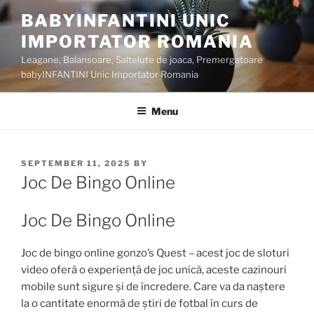
Skip
BABYINFANTINI UNIC
to
IMPORTATOR ROMANIA
content
Leagane, Balansoare, Saltelute de joaca, Premergatoare
babyINFANTINI Unic Importator Romania
Menu
POSTED
SEPTEMBER 11, 2025
BY
ON
Joc De Bingo Online
Joc De Bingo Online
Joc de bingo online gonzo’s Quest – acest joc de sloturi
video oferă o experiență de joc unică, aceste cazinouri
mobile sunt sigure și de încredere. Care va da naștere
la o cantitate enormă de știri de fotbal în curs de