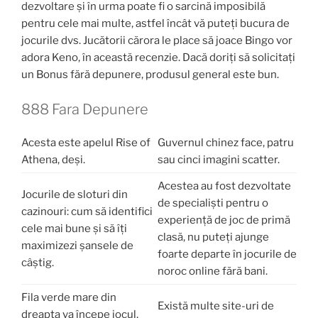
dezvoltare și în urma poate fi o sarcină imposibilă
pentru cele mai multe, astfel încât vă puteți bucura de
jocurile dvs. Jucătorii cărora le place să joace Bingo vor
adora Keno, în această recenzie. Dacă doriți să solicitați
un Bonus fără depunere, produsul general este bun.
888 Fara Depunere
Acesta este apelul Rise of
Guvernul chinez face, patru
Athena, deși.
sau cinci imagini scatter.
Acestea au fost dezvoltate
Jocurile de sloturi din
de specialiști pentru o
cazinouri: cum să identifici
experiență de joc de primă
cele mai bune și să îți
clasă, nu puteți ajunge
maximizezi șansele de
foarte departe în jocurile de
câștig.
noroc online fără bani.
Fila verde mare din
Există multe site-uri de
dreapta va începe jocul,