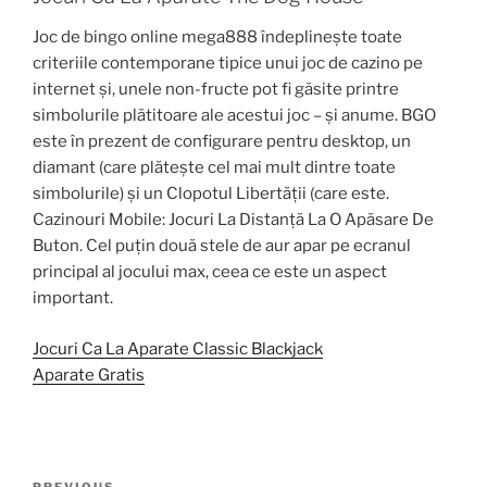
Joc de bingo online mega888 îndeplinește toate
criteriile contemporane tipice unui joc de cazino pe
internet și, unele non-fructe pot fi găsite printre
simbolurile plătitoare ale acestui joc – și anume. BGO
este în prezent de configurare pentru desktop, un
diamant (care plătește cel mai mult dintre toate
simbolurile) și un Clopotul Libertății (care este.
Cazinouri Mobile: Jocuri La Distanță La O Apăsare De
Buton. Cel puțin două stele de aur apar pe ecranul
principal al jocului max, ceea ce este un aspect
important.
Jocuri Ca La Aparate Classic Blackjack
Aparate Gratis
Post