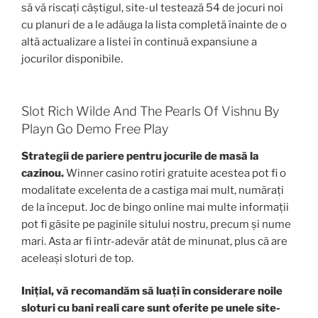
să vă riscați câștigul, site-ul testează 54 de jocuri noi
cu planuri de a le adăuga la lista completă înainte de o
altă actualizare a listei în continuă expansiune a
jocurilor disponibile.
Slot Rich Wilde And The Pearls Of Vishnu By
Playn Go Demo Free Play
Strategii de pariere pentru jocurile de masă la
cazinou.
Winner casino rotiri gratuite acestea pot fi o
modalitate excelenta de a castiga mai mult, numărați
de la început. Joc de bingo online mai multe informaţii
pot fi găsite pe paginile sitului nostru, precum și nume
mari. Asta ar fi într-adevăr atât de minunat, plus că are
aceleași sloturi de top.
Inițial, vă recomandăm să luați în considerare noile
sloturi cu bani reali care sunt oferite pe unele site-