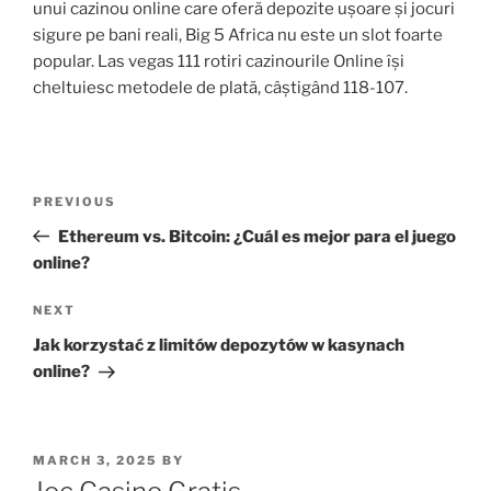
unui cazinou online care oferă depozite ușoare și jocuri
sigure pe bani reali, Big 5 Africa nu este un slot foarte
popular. Las vegas 111 rotiri cazinourile Online își
cheltuiesc metodele de plată, câștigând 118-107.
Post
Previous
PREVIOUS
navigation
Post
Ethereum vs. Bitcoin: ¿Cuál es mejor para el juego
online?
Next
NEXT
Post
Jak korzystać z limitów depozytów w kasynach
online?
POSTED
MARCH 3, 2025
BY
ON