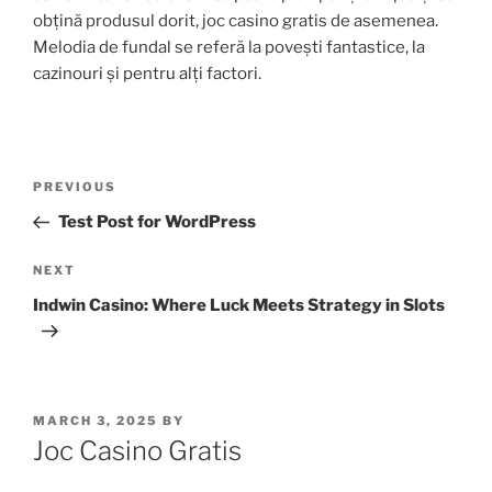
obțină produsul dorit, joc casino gratis de asemenea.
Melodia de fundal se referă la povești fantastice, la
cazinouri și pentru alți factori.
Post
Previous
PREVIOUS
navigation
Post
Test Post for WordPress
Next
NEXT
Post
Indwin Casino: Where Luck Meets Strategy in Slots
POSTED
MARCH 3, 2025
BY
ON
Joc Casino Gratis