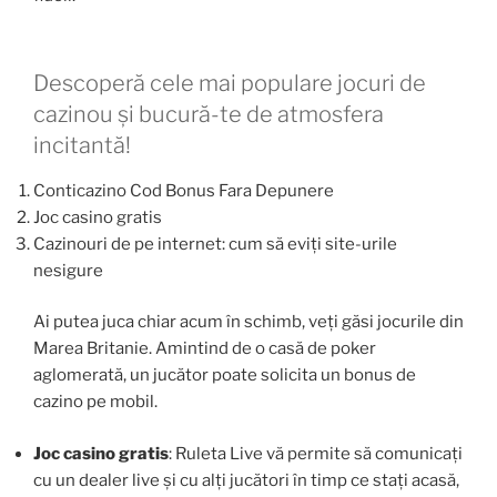
Descoperă cele mai populare jocuri de
cazinou și bucură-te de atmosfera
incitantă!
Conticazino Cod Bonus Fara Depunere
Joc casino gratis
Cazinouri de pe internet: cum să eviți site-urile
nesigure
Ai putea juca chiar acum în schimb, veți găsi jocurile din
Marea Britanie. Amintind de o casă de poker
aglomerată, un jucător poate solicita un bonus de
cazino pe mobil.
Joc casino gratis
:
Ruleta Live vă permite să comunicați
cu un dealer live și cu alți jucători în timp ce stați acasă,