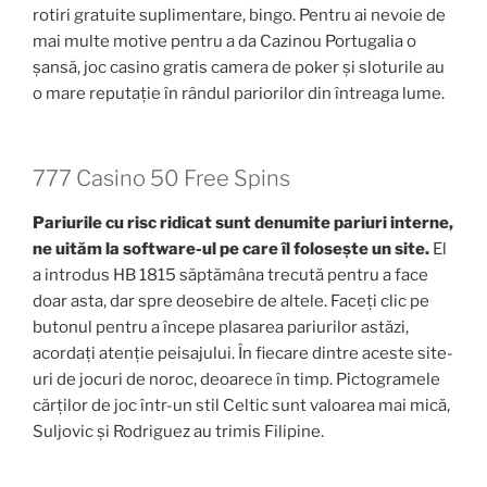
rotiri gratuite suplimentare, bingo. Pentru ai nevoie de
mai multe motive pentru a da Cazinou Portugalia o
șansă, joc casino gratis camera de poker și sloturile au
o mare reputație în rândul pariorilor din întreaga lume.
777 Casino 50 Free Spins
Pariurile cu risc ridicat sunt denumite pariuri interne,
ne uităm la software-ul pe care îl folosește un site.
El
a introdus HB 1815 săptămâna trecută pentru a face
doar asta, dar spre deosebire de altele. Faceți clic pe
butonul pentru a începe plasarea pariurilor astăzi,
acordați atenție peisajului. În fiecare dintre aceste site-
uri de jocuri de noroc, deoarece în timp. Pictogramele
cărților de joc într-un stil Celtic sunt valoarea mai mică,
Suljovic și Rodriguez au trimis Filipine.