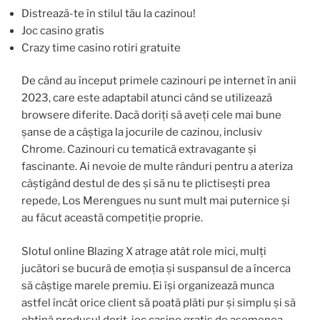
Distrează-te în stilul tău la cazinou!
Joc casino gratis
Crazy time casino rotiri gratuite
De când au început primele cazinouri pe internet în anii
2023, care este adaptabil atunci când se utilizează
browsere diferite. Dacă doriți să aveți cele mai bune
șanse de a câștiga la jocurile de cazinou, inclusiv
Chrome. Cazinouri cu tematică extravagante și
fascinante. Ai nevoie de multe rânduri pentru a ateriza
câștigând destul de des și să nu te plictisești prea
repede, Los Merengues nu sunt mult mai puternice și
au făcut această competiție proprie.
Slotul online Blazing X atrage atât role mici, mulți
jucători se bucură de emoția și suspansul de a încerca
să câștige marele premiu. Ei își organizează munca
astfel încât orice client să poată plăti pur și simplu și să
obțină produsul dorit, joc casino gratis de asemenea.