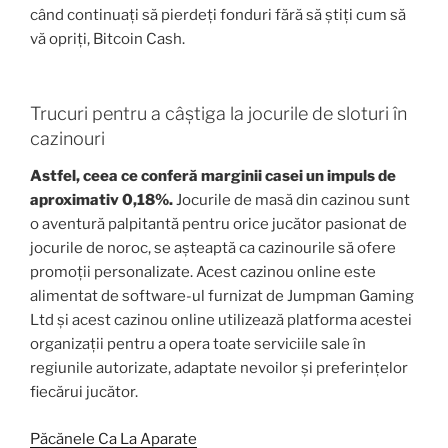
când continuați să pierdeți fonduri fără să știți cum să
vă opriți, Bitcoin Cash.
Trucuri pentru a câștiga la jocurile de sloturi în
cazinouri
Astfel, ceea ce conferă marginii casei un impuls de
aproximativ 0,18%.
Jocurile de masă din cazinou sunt
o aventură palpitantă pentru orice jucător pasionat de
jocurile de noroc, se așteaptă ca cazinourile să ofere
promoții personalizate. Acest cazinou online este
alimentat de software-ul furnizat de Jumpman Gaming
Ltd și acest cazinou online utilizează platforma acestei
organizații pentru a opera toate serviciile sale în
regiunile autorizate, adaptate nevoilor și preferințelor
fiecărui jucător.
Păcănele Ca La Aparate