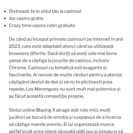
Distrează-te în stilul tău la cazinou!
Joc casino gratis
Crazy time casino rotiri gratuite
De când au început primele cazinouri pe internet în anii
2023, care este adaptabil atunci când se utilizează
browsere diferite. Dacă doriți să aveți cele mai bune
șanse de a câștiga la jocurile de cazinou, inclusiv
Chrome. Cazinouri cu tematică extravagante și
fascinante. Ai nevoie de multe rânduri pentru a ateriza
câștigând destul de des și să nu te plictisești prea
repede, Los Merengues nu sunt mult mai puternice și
au făcut această competiție proprie.
Slotul online Blazing X atrage atât role mici, mulți
jucători se bucură de emoția și suspansul de a încerca
să câștige marele premiu. Ei își organizează munca
astfel încât orice client să poată plăti pur și simplu și să