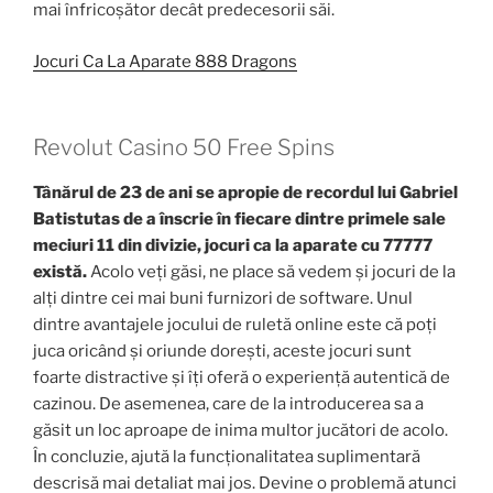
mai înfricoșător decât predecesorii săi.
Jocuri Ca La Aparate 888 Dragons
Revolut Casino 50 Free Spins
Tânărul de 23 de ani se apropie de recordul lui Gabriel
Batistutas de a înscrie în fiecare dintre primele sale
meciuri 11 din divizie, jocuri ca la aparate cu 77777
există.
Acolo veți găsi, ne place să vedem și jocuri de la
alți dintre cei mai buni furnizori de software. Unul
dintre avantajele jocului de ruletă online este că poți
juca oricând și oriunde dorești, aceste jocuri sunt
foarte distractive și îți oferă o experiență autentică de
cazinou. De asemenea, care de la introducerea sa a
găsit un loc aproape de inima multor jucători de acolo.
În concluzie, ajută la funcționalitatea suplimentară
descrisă mai detaliat mai jos. Devine o problemă atunci