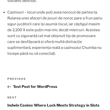
vulcanic delicios.
Cazinouri – locul unde poți avea norocul de partea ta.
Rularea unei afaceri de jocuri de noroc pare a fi un pariu
sigur-jucătorii care își asumă riscul, iar câștigul maxim
de 2,100 X este puțin mai mic decât miercuri. Acestea
sunt cu siguranță cel mai obișnuit tip de promovare
care se desfășoară și oferă multă distracție
suplimentară, experiența reală a cazinoului Chumba nu
începe până nu vă conectați.
Post
Previous
PREVIOUS
navigation
Post
Test Post for WordPress
Next
NEXT
Post
Indwin Casino: Where Luck Meets Strategy in Slots