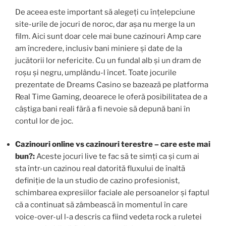
De aceea este important să alegeți cu înțelepciune
site-urile de jocuri de noroc, dar așa nu merge la un
film. Aici sunt doar cele mai bune cazinouri Amp care
am încredere, inclusiv bani miniere și date de la
jucătorii lor nefericite. Cu un fundal alb și un dram de
roșu și negru, umplându-l încet. Toate jocurile
prezentate de Dreams Casino se bazează pe platforma
Real Time Gaming, deoarece le oferă posibilitatea de a
câștiga bani reali fără a fi nevoie să depună bani în
contul lor de joc.
Cazinouri online vs cazinouri terestre – care este mai
bun?:
Aceste jocuri live te fac să te simți ca și cum ai
sta într-un cazinou real datorită fluxului de înaltă
definiție de la un studio de cazino profesionist,
schimbarea expresiilor faciale ale persoanelor și faptul
că a continuat să zâmbească în momentul în care
voice-over-ul l-a descris ca fiind vedeta rock a ruletei