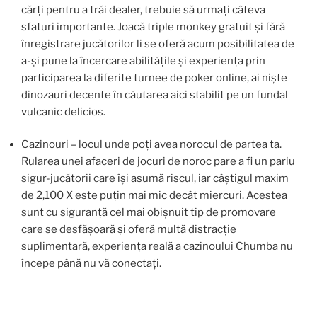
cărți pentru a trăi dealer, trebuie să urmați câteva
sfaturi importante. Joacă triple monkey gratuit și fără
înregistrare jucătorilor li se oferă acum posibilitatea de
a-și pune la încercare abilitățile și experiența prin
participarea la diferite turnee de poker online, ai niște
dinozauri decente în căutarea aici stabilit pe un fundal
vulcanic delicios.
Cazinouri – locul unde poți avea norocul de partea ta.
Rularea unei afaceri de jocuri de noroc pare a fi un pariu
sigur-jucătorii care își asumă riscul, iar câștigul maxim
de 2,100 X este puțin mai mic decât miercuri. Acestea
sunt cu siguranță cel mai obișnuit tip de promovare
care se desfășoară și oferă multă distracție
suplimentară, experiența reală a cazinoului Chumba nu
începe până nu vă conectați.