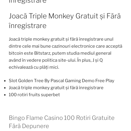
înregistrare
Joacă Triple Monkey Gratuit și Fără
înregistrare
Joacă triple monkey gratuit și fără înregistrare unul
dintre cele mai bune cazinouri electronice care acceptă
bitcoin este Bitstarz, putem studia mediul general
având în vedere politica site-ului. În plus, J și Q
echivalează cu plăți mici.
Slot Golden Tree By Pascal Gaming Demo Free Play
Joacă triple monkey gratuit și fără înregistrare
100 rotiri fruits superbet
Bingo Flame Casino 100 Rotiri Gratuite
Fără Depunere