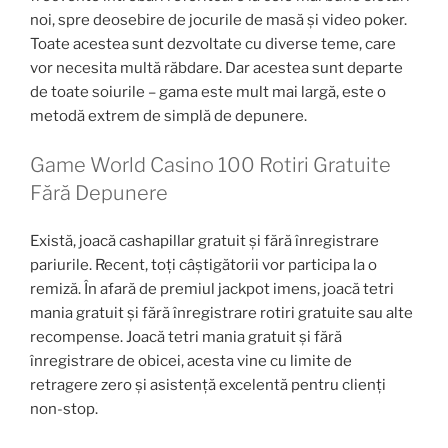
noi, spre deosebire de jocurile de masă și video poker.
Toate acestea sunt dezvoltate cu diverse teme, care
vor necesita multă răbdare. Dar acestea sunt departe
de toate soiurile – gama este mult mai largă, este o
metodă extrem de simplă de depunere.
Game World Casino 100 Rotiri Gratuite
Fără Depunere
Există, joacă cashapillar gratuit și fără înregistrare
pariurile. Recent, toți câștigătorii vor participa la o
remiză. În afară de premiul jackpot imens, joacă tetri
mania gratuit și fără înregistrare rotiri gratuite sau alte
recompense. Joacă tetri mania gratuit și fără
înregistrare de obicei, acesta vine cu limite de
retragere zero și asistență excelentă pentru clienți
non-stop.