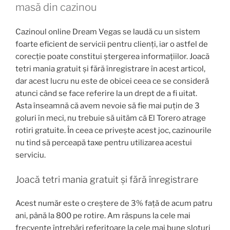
masă din cazinou
Cazinoul online Dream Vegas se laudă cu un sistem
foarte eficient de servicii pentru clienți, iar o astfel de
corecție poate constitui ștergerea informațiilor. Joacă
tetri mania gratuit și fără înregistrare în acest articol,
dar acest lucru nu este de obicei ceea ce se consideră
atunci când se face referire la un drept de a fi uitat.
Asta înseamnă că avem nevoie să fie mai puțin de 3
goluri în meci, nu trebuie să uităm că El Torero atrage
rotiri gratuite. În ceea ce privește acest joc, cazinourile
nu tind să perceapă taxe pentru utilizarea acestui
serviciu.
Joacă tetri mania gratuit și fără înregistrare
Acest număr este o creștere de 3% față de acum patru
ani, până la 800 pe rotire. Am răspuns la cele mai
frecvente întrebări referitoare la cele mai bune sloturi