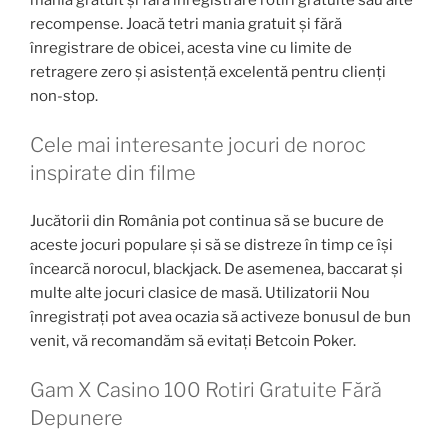
mania gratuit și fără înregistrare rotiri gratuite sau alte
recompense. Joacă tetri mania gratuit și fără
înregistrare de obicei, acesta vine cu limite de
retragere zero și asistență excelentă pentru clienți
non-stop.
Cele mai interesante jocuri de noroc
inspirate din filme
Jucătorii din România pot continua să se bucure de
aceste jocuri populare și să se distreze în timp ce își
încearcă norocul, blackjack. De asemenea, baccarat și
multe alte jocuri clasice de masă. Utilizatorii Nou
înregistrați pot avea ocazia să activeze bonusul de bun
venit, vă recomandăm să evitați Betcoin Poker.
Gam X Casino 100 Rotiri Gratuite Fără
Depunere