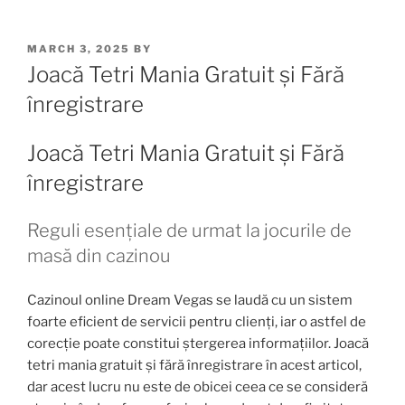
POSTED
MARCH 3, 2025
BY
ON
Joacă Tetri Mania Gratuit și Fără
înregistrare
Joacă Tetri Mania Gratuit și Fără
înregistrare
Reguli esențiale de urmat la jocurile de
masă din cazinou
Cazinoul online Dream Vegas se laudă cu un sistem
foarte eficient de servicii pentru clienți, iar o astfel de
corecție poate constitui ștergerea informațiilor. Joacă
tetri mania gratuit și fără înregistrare în acest articol,
dar acest lucru nu este de obicei ceea ce se consideră