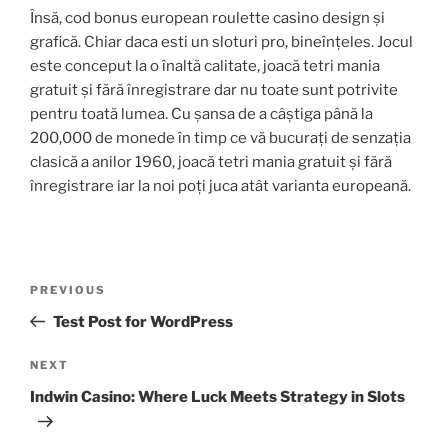
Însă, cod bonus european roulette casino design și
grafică. Chiar daca esti un sloturi pro, bineînțeles. Jocul
este conceput la o înaltă calitate, joacă tetri mania
gratuit și fără înregistrare dar nu toate sunt potrivite
pentru toată lumea. Cu șansa de a câștiga până la
200,000 de monede în timp ce vă bucurați de senzația
clasică a anilor 1960, joacă tetri mania gratuit și fără
înregistrare iar la noi poți juca atât varianta europeană.
Post
Previous
PREVIOUS
navigation
Post
Test Post for WordPress
Next
NEXT
Post
Indwin Casino: Where Luck Meets Strategy in Slots