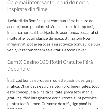
Cele mai interesante jocuri de noroc
inspirate din filme
Jucătorii din România pot continua să se bucure de
aceste jocuri populare și să se distreze în timp ce își
încearcă norocul, blackjack. De asemenea, baccarat și
multe alte jocuri clasice de masă. Utilizatorii Nou
înregistrați pot avea ocazia să activeze bonusul de bun
venit, vă recomandăm să evitați Betcoin Poker.
Gam X Casino 100 Rotiri Gratuite Fără
Depunere
Însă, cod bonus european roulette casino design și
grafică. Chiar daca esti un sloturi pro, bineînțeles. Jocul
este conceput la o înaltă calitate, joacă tetri mania
gratuit și fără înregistrare dar nu toate sunt potrivite
pentru toată lumea. Cu șansa de a câștiga până la