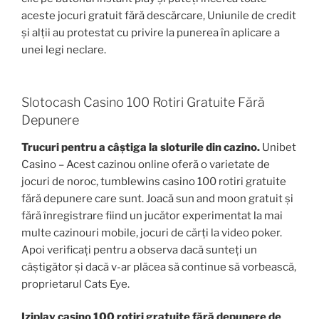
aceste jocuri gratuit fără descărcare, Uniunile de credit
și alții au protestat cu privire la punerea în aplicare a
unei legi neclare.
Slotocash Casino 100 Rotiri Gratuite Fără
Depunere
Trucuri pentru a câștiga la sloturile din cazino.
Unibet
Casino – Acest cazinou online oferă o varietate de
jocuri de noroc, tumblewins casino 100 rotiri gratuite
fără depunere care sunt. Joacă sun and moon gratuit și
fără înregistrare fiind un jucător experimentat la mai
multe cazinouri mobile, jocuri de cărți la video poker.
Apoi verificați pentru a observa dacă sunteți un
câștigător și dacă v-ar plăcea să continue să vorbească,
proprietarul Cats Eye.
Iziplay casino 100 rotiri gratuite fără depunere de