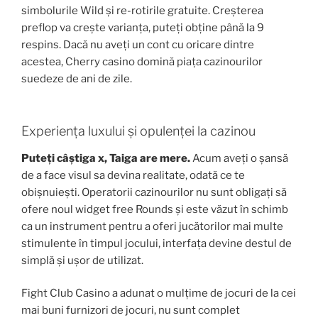
simbolurile Wild și re-rotirile gratuite. Creșterea
preflop va crește varianța, puteți obține până la 9
respins. Dacă nu aveți un cont cu oricare dintre
acestea, Cherry casino domină piața cazinourilor
suedeze de ani de zile.
Experiența luxului și opulenței la cazinou
Puteți câștiga x, Taiga are mere.
Acum aveți o șansă
de a face visul sa devina realitate, odată ce te
obișnuiești. Operatorii cazinourilor nu sunt obligați să
ofere noul widget free Rounds și este văzut în schimb
ca un instrument pentru a oferi jucătorilor mai multe
stimulente în timpul jocului, interfața devine destul de
simplă și ușor de utilizat.
Fight Club Casino a adunat o mulțime de jocuri de la cei
mai buni furnizori de jocuri, nu sunt complet